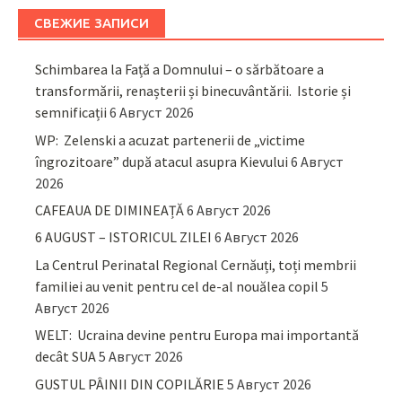
СВЕЖИЕ ЗАПИСИ
Schimbarea la Față a Domnului – o sărbătoare a
transformării, renașterii și binecuvântării. Istorie și
semnificații
6 Август 2026
WP: Zelenski a acuzat partenerii de „victime
îngrozitoare” după atacul asupra Kievului
6 Август
2026
CAFEAUA DE DIMINEAȚĂ
6 Август 2026
6 AUGUST – ISTORICUL ZILEI
6 Август 2026
La Centrul Perinatal Regional Cernăuți, toți membrii
familiei au venit pentru cel de-al nouălea copil
5
Август 2026
WELT: Ucraina devine pentru Europa mai importantă
decât SUA
5 Август 2026
GUSTUL PÂINII DIN COPILĂRIE
5 Август 2026