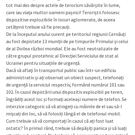
tot mai des despre actele de terorism săvârșite în lume,
care iau viața multor oameni pașnici! Teroriștii folosesc
dispozitive explozibile în locuri aglomerate, de aceea
cetățenii trebuie să fie precauți.
De la începutul anului curent pe teritoriul regiunii Cernăuți
au fost depistate 13 muniții de pe timpurile Primului și celui
de al Doilea război mondial. Ele au fost neutralizate de
către grupul pirotehnic al Direcției Serviciului de stat al
Ucrainei pentru situațiile de urgență.
Dacă vă aflaţi în transportul public sau într-un edificiu
administrativ şi ați observat un obiect suspect, telefonați
de urgență la serviciul respectiv, formând numărul 101 sau
102. În cazul depistării unui dispozitiv explozibil pe teren,
îngrădiți acest loc și formați aceleași numere de telefon. Se
interzice categoric să vă atingeți cu mâinile de el sau să-l
mișcați din loc, să vă folosiți lângă el de telefonul mobil.
Cum trebuie să vă comportaţi în cazul că ați fost luat
ostatic? În primul rând, trebuie să depășiți panica și să luaţi