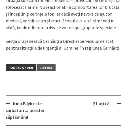
situaţia sub control. Nu trebuie să-i provocați pe teroriști să
folosească arma. Nu reacționați la comportarea lor brutală
și îndepliniţi cerințele lor, iar dacă aveți nevoie de ajutor
medical, vorbiți calm și scurt. Scopul dvs. e să rămâneți în
viaţă, iar de eliberarea dvs. se vor ocupa grupurile speciale.
Secția orășenească Cernăuți a Direcției Serviciului de stat
pentru situațiile de urgență al Ucrainei în regiunea Cernăuți
POSTED UNDER
DIVERSE
Irina Bilyk este
Ştiaţi că…
Post
sărbătorita acestei
navigation
săptămâni!