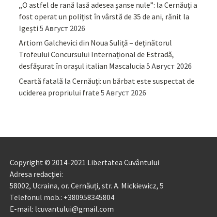
„O astfel de rană lasă adesea șanse nule”: la Cernăuți a
fost operat un polițist în vârstă de 35 de ani, rănit la
Igești
5 Август 2026
Artiom Galchevici din Noua Suliță – deținătorul
Trofeului Concursului Internațional de Estradă,
desfășurat în orașul italian Mascalucia
5 Август 2026
Ceartă fatală la Cernăuți: un bărbat este suspectat de
uciderea propriului frate
5 Август 2026
Copyright © 2014-2021 Libertatea Cuvântului
Adresa redacției:
58002, Ucraina, or. Cernăuți, str. A. Mickiewicz, 5
Telefonul mob.: +380958345804
E-mail: lcuvantului@gmail.com