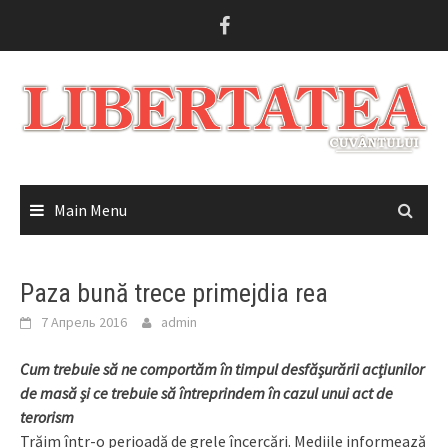
Skip
to
content
Main Menu
Paza bună trece primejdia rea
7 Апрель 2016
admin
Cum trebuie să ne comportăm în timpul desfășurării acțiunilor
de masă și ce trebuie să întreprindem în cazul unui act de
terorism
Trăim într-o perioadă de grele încercări. Mediile informează