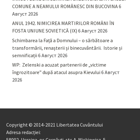
COMUNE A NEAMULUI ROMÂNESC DIN BUCOVINA
6
Август 2026
ANUL 1942. NIMICIREA MARTIRILOR ROMÂNI ÎN
FOSTA UNIUNE SOVIETICĂ (IX)
6 Август 2026
Schimbarea la Față a Domnului – o sărbătoare a
transformării, renașterii și binecuvântării. Istorie și
semnificații
6 Август 2026
WP: Zelenski a acuzat partenerii de „victime
îngrozitoare” după atacul asupra Kievului
6 Август
2026
Copyright © 2014-2021 Libertatea Cuvântului
Adresa redacției:
58002, Ucraina, or. Cernăuți, str. A. Mickiewicz, 5