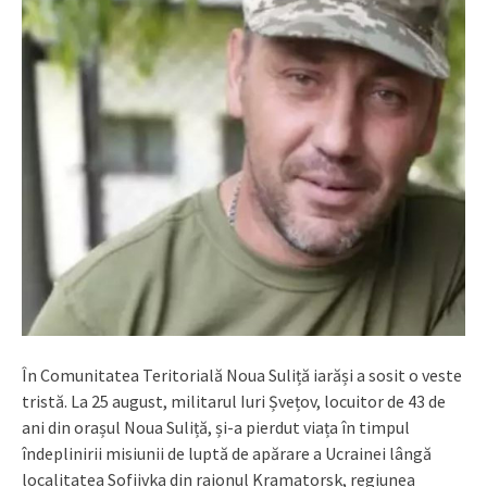
În Comunitatea Teritorială Noua Suliță iarăși a sosit o veste
tristă. La 25 august, militarul Iuri Șvețov, locuitor de 43 de
ani din orașul Noua Suliță, și-a pierdut viața în timpul
îndeplinirii misiunii de luptă de apărare a Ucrainei lângă
localitatea Sofiivka din raionul Kramatorsk, regiunea