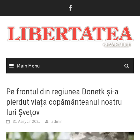
Skip
to
content
Main Menu
Pe frontul din regiunea Donețk și-a
pierdut viața copământeanul nostru
Iuri Șvețov
31 Август 2025
admin