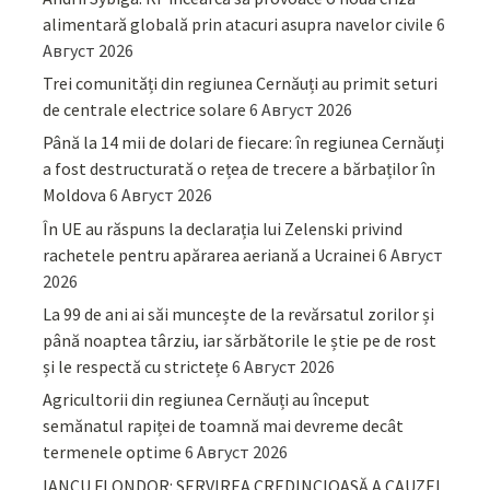
alimentară globală prin atacuri asupra navelor civile
6
Август 2026
Trei comunități din regiunea Cernăuți au primit seturi
de centrale electrice solare
6 Август 2026
Până la 14 mii de dolari de fiecare: în regiunea Cernăuți
a fost destructurată o rețea de trecere a bărbaților în
Moldova
6 Август 2026
În UE au răspuns la declarația lui Zelenski privind
rachetele pentru apărarea aeriană a Ucrainei
6 Август
2026
La 99 de ani ai săi muncește de la revărsatul zorilor și
până noaptea târziu, iar sărbătorile le știe pe de rost
și le respectă cu strictețe
6 Август 2026
Agricultorii din regiunea Cernăuți au început
semănatul rapiței de toamnă mai devreme decât
termenele optime
6 Август 2026
IANCU FLONDOR: SERVIREA CREDINCIOASĂ A CAUZEI