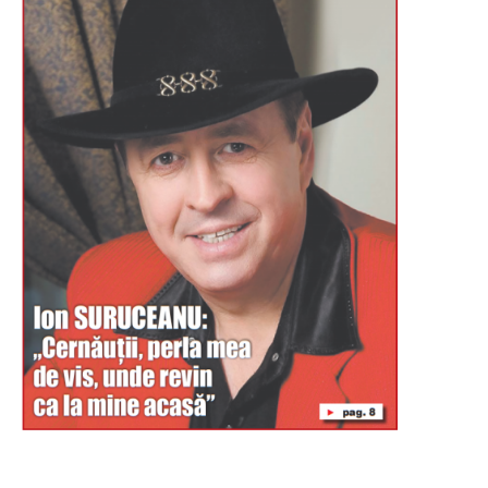
Буковина