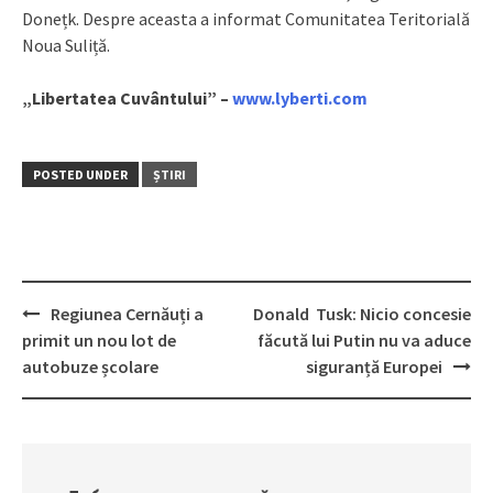
Donețk. Despre aceasta a informat Comunitatea Teritorială
Noua Suliță.
„Libertatea Cuvântului” –
www.lyberti.com
POSTED UNDER
ȘTIRI
Regiunea Cernăuți a
Donald Tusk: Nicio concesie
Post
primit un nou lot de
făcută lui Putin nu va aduce
navigation
autobuze școlare
siguranță Europei