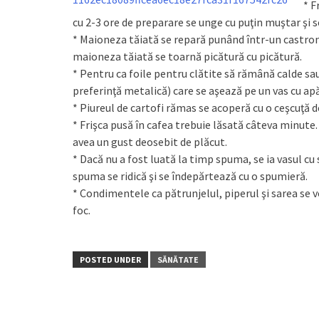
* F
cu 2-3 ore de preparare se unge cu puţin muştar şi se
* Maioneza tăiată se repară punând într-un castron 
maioneza tăiată se toarnă picătură cu picătură.
* Pentru ca foile pentru clătite să rămână calde sau 
preferinţă metalică) care se aşează pe un vas cu apă
* Piureul de cartofi rămas se acoperă cu o ceşcuţă d
* Frişca pusă în cafea trebuie lăsată câteva minute. 
avea un gust deosebit de plăcut.
* Dacă nu a fost luată la timp spuma, se ia vasul cu
spuma se ridică şi se îndepărtează cu o spumieră.
* Condimentele ca pătrunjelul, piperul şi sarea se v
foc.
POSTED UNDER
SĂNĂTATE