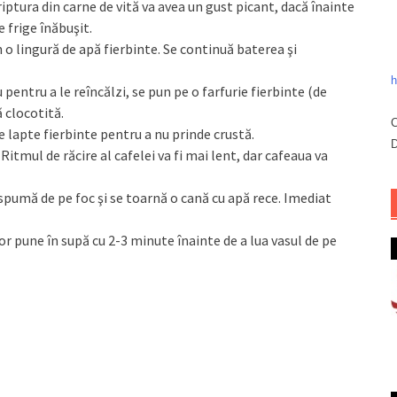
riptura din carne de vită va avea un gust picant, dacă înainte
 frige înăbuşit.
o lingură de apă fierbinte. Se continuă baterea şi
h
pentru a le reîncălzi, se pun pe o farfurie fierbinte (de
 clocotită.
C
e lapte fierbinte pentru a nu prinde crustă.
D
Ritmul de răcire al cafelei va fi mai lent, dar cafeaua va
 spumă de pe foc şi se toarnă o cană cu apă rece. Imediat
or pune în supă cu 2-3 minute înainte de a lua vasul de pe