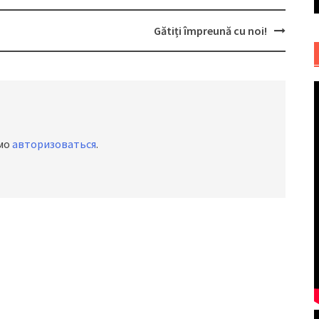
Gătiți împreună cu noi!
имо
авторизоваться
.