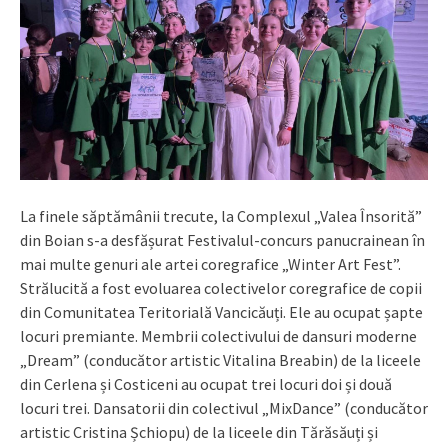
La finele săptămânii trecute, la Complexul „Valea Însorită”
din Boian s-a desfășurat Festivalul-concurs panucrainean în
mai multe genuri ale artei coregrafice „Winter Art Fest”.
Strălucită a fost evoluarea colectivelor coregrafice de copii
din Comunitatea Teritorială Vancicăuți. Ele au ocupat șapte
locuri premiante. Membrii colectivului de dansuri moderne
„Dream” (conducător artistic Vitalina Breabin) de la liceele
din Cerlena și Costiceni au ocupat trei locuri doi și două
locuri trei. Dansatorii din colectivul „MixDance” (conducător
artistic Cristina Șchiopu) de la liceele din Tărăsăuți și