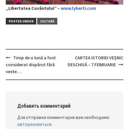
„Libertatea Cuvântului” –
www.lyberti.com
POSTED UNDER
CULTURĂ
Timp de o lună a fost
CARTEA ISTORIEI VEȘNIC
Post
considerat dispărut fără
DESCHISĂ – 7 FEBRUARIE
navigation
veste…
Добавить комментарий
Для отправки комментария вам необходимо
авторизоваться
.