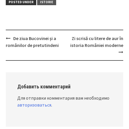
POSTED UNDER
ISTORIE
De ziua Bucovinei și a
Zi scrisă cu litere de aur în
Post
românilor de pretutindeni
istoria României moderne
navigation
Добавить комментарий
Для отправки комментария вам необходимо
авторизоваться
.