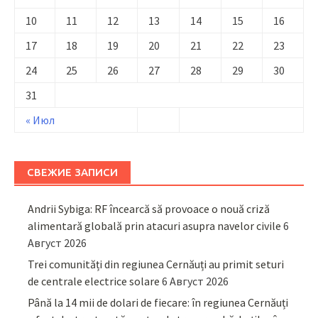
10
11
12
13
14
15
16
17
18
19
20
21
22
23
24
25
26
27
28
29
30
31
« Июл
СВЕЖИЕ ЗАПИСИ
Andrii Sybiga: RF încearcă să provoace o nouă criză
alimentară globală prin atacuri asupra navelor civile
6
Август 2026
Trei comunități din regiunea Cernăuți au primit seturi
de centrale electrice solare
6 Август 2026
Până la 14 mii de dolari de fiecare: în regiunea Cernăuți