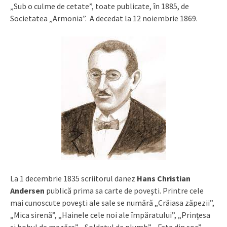
„Sub o culme de cetate”, toate publicate, în 1885, de
Societatea „Armonia”. A decedat la 12 noiembrie 1869.
La 1 decembrie 1835 scriitorul danez
Hans Christian
Andersen
publică prima sa carte de poveşti. Printre cele
mai cunoscute povești ale sale se numără „Crăiasa zăpezii”,
„Mica sirenă”, „Hainele cele noi ale împăratului”, „Prințesa
și bobul de mazăre”, „Soldatul de plumb”, „Fata din soc”,