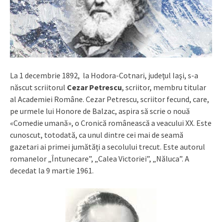
La 1 decembrie 1892, la Hodora-Cotnari, judeţul Iaşi, s-a
născut scriitorul
Cezar Petrescu
, scriitor, membru titular
al Academiei Române. Cezar Petrescu, scriitor fecund, care,
pe urmele lui Honore de Balzac, aspira să scrie o nouă
«Comedie umană», o Cronică românească a veacului XX. Este
cunoscut, totodată, ca unul dintre cei mai de seamă
gazetari ai primei jumătăți a secolului trecut. Este autorul
romanelor „Întunecare”, „Calea Victoriei”, „Năluca”. A
decedat la 9 martie 1961.