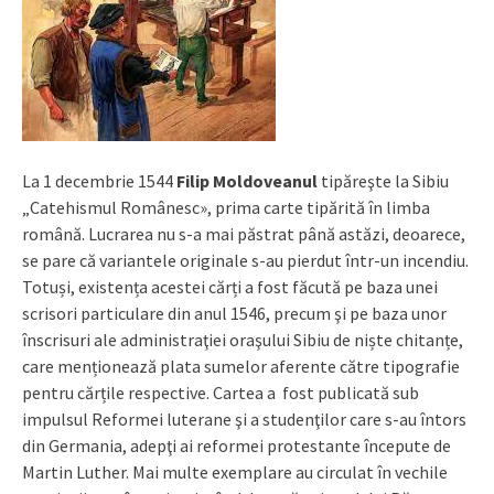
La 1 decembrie 1544
Filip Moldoveanul
tipăreşte la Sibiu
„Catehismul Românesc», prima carte tipărită în limba
română. Lucrarea nu s-a mai păstrat până astăzi, deoarece,
se pare că variantele originale s-au pierdut într-un incendiu.
Totuși, existența acestei cărți a fost făcută pe baza unei
scrisori particulare din anul 1546, precum şi pe baza unor
înscrisuri ale administraţiei oraşului Sibiu de niște chitanțe,
care menționează plata sumelor aferente către tipografie
pentru cărțile respective. Cartea a fost publicată sub
impulsul Reformei luterane şi a studenţilor care s-au întors
din Germania, adepţi ai reformei protestante începute de
Martin Luther. Mai multe exemplare au circulat în vechile