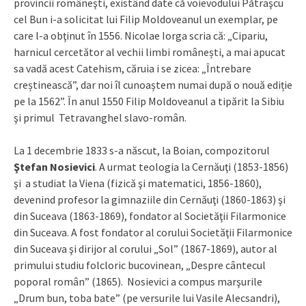
provincii româneşti, existând date că voievodului Pătraşcu
cel Bun i-a solicitat lui Filip Moldoveanul un exemplar, pe
care l-a obţinut în 1556. Nicolae Iorga scria că: „Cipariu,
harnicul cercetător al vechii limbi românești, a mai apucat
sa vadă acest Catehism, căruia i se zicea: „Întrebare
creștinească”, dar noi îl cunoaștem numai după o nouă ediție
pe la 1562”. În anul 1550 Filip Moldoveanul a tipărit la Sibiu
şi primul Tetravanghel slavo-român.
La 1 decembrie 1833 s-a născut, la Boian, compozitorul
Ştefan Nosievici
. A urmat teologia la Cernăuţi (1853-1856)
şi a studiat la Viena (fizică şi matematici, 1856-1860),
devenind profesor la gimnaziile din Cernăuţi (1860-1863) şi
din Suceava (1863-1869), fondator al Societăţii Filarmonice
din Suceava. A fost fondator al corului Societăţii Filarmonice
din Suceava şi dirijor al corului „Sol” (1867-1869), autor al
primului studiu folcloric bucovinean, „Despre cântecul
poporal român” (1865). Nosievici a compus marşurile
„Drum bun, toba bate” (pe versurile lui Vasile Alecsandri),