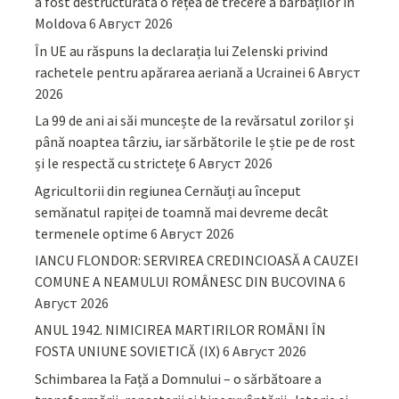
a fost destructurată o rețea de trecere a bărbaților în
Moldova
6 Август 2026
În UE au răspuns la declarația lui Zelenski privind
rachetele pentru apărarea aeriană a Ucrainei
6 Август
2026
La 99 de ani ai săi muncește de la revărsatul zorilor și
până noaptea târziu, iar sărbătorile le știe pe de rost
și le respectă cu strictețe
6 Август 2026
Agricultorii din regiunea Cernăuți au început
semănatul rapiței de toamnă mai devreme decât
termenele optime
6 Август 2026
IANCU FLONDOR: SERVIREA CREDINCIOASĂ A CAUZEI
COMUNE A NEAMULUI ROMÂNESC DIN BUCOVINA
6
Август 2026
ANUL 1942. NIMICIREA MARTIRILOR ROMÂNI ÎN
FOSTA UNIUNE SOVIETICĂ (IX)
6 Август 2026
Schimbarea la Față a Domnului – o sărbătoare a