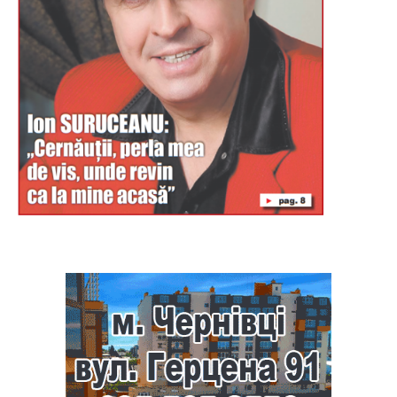
Буковина