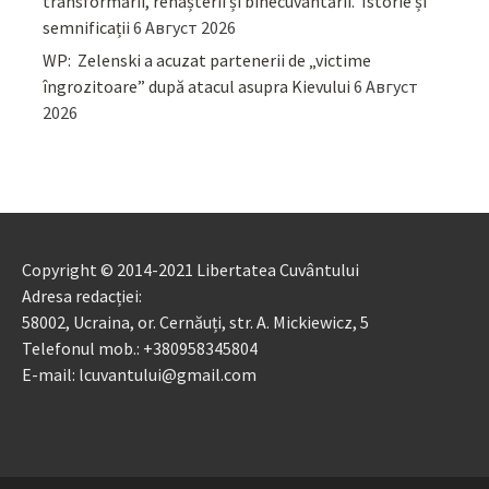
transformării, renașterii și binecuvântării. Istorie și
semnificații
6 Август 2026
WP: Zelenski a acuzat partenerii de „victime
îngrozitoare” după atacul asupra Kievului
6 Август
2026
Copyright © 2014-2021 Libertatea Cuvântului
Adresa redacției:
58002, Ucraina, or. Cernăuți, str. A. Mickiewicz, 5
Telefonul mob.: +380958345804
E-mail: lcuvantului@gmail.com