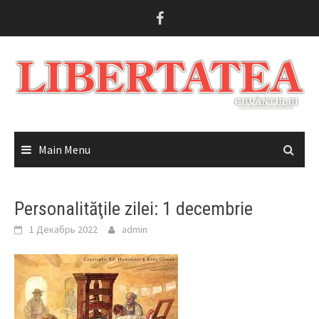
Skip
to
content
Main Menu
Personalităţile zilei: 1 decembrie
1 Декабрь 2022
admin