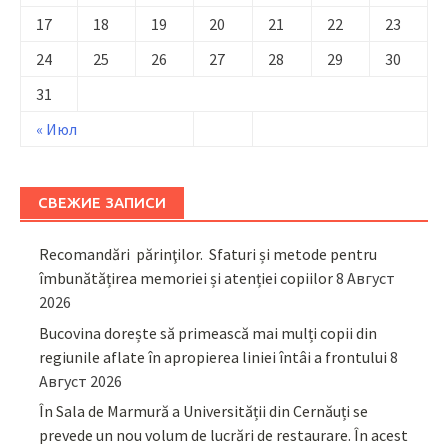
17
18
19
20
21
22
23
24
25
26
27
28
29
30
31
« Июл
СВЕЖИЕ ЗАПИСИ
Recomandări părinţilor. Sfaturi și metode pentru
îmbunătățirea memoriei și atenției copiilor
8 Август
2026
Bucovina dorește să primească mai mulți copii din
regiunile aflate în apropierea liniei întâi a frontului
8
Август 2026
În Sala de Marmură a Universității din Cernăuți se
prevede un nou volum de lucrări de restaurare. În acest