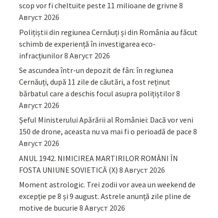
scop vor fi cheltuite peste 11 milioane de grivne
8
Август 2026
Polițiștii din regiunea Cernăuți și din România au făcut
schimb de experiență în investigarea eco-
infracțiunilor
8 Август 2026
Se ascundea într-un depozit de fân: în regiunea
Cernăuți, după 11 zile de căutări, a fost reținut
bărbatul care a deschis focul asupra polițiștilor
8
Август 2026
Șeful Ministerului Apărării al României: Dacă vor veni
150 de drone, aceasta nu va mai fi o perioadă de pace
8
Август 2026
ANUL 1942. NIMICIREA MARTIRILOR ROMÂNI ÎN
FOSTA UNIUNE SOVIETICĂ (X)
8 Август 2026
Moment astrologic. Trei zodii vor avea un weekend de
excepție pe 8 și 9 august. Astrele anunță zile pline de
motive de bucurie
8 Август 2026