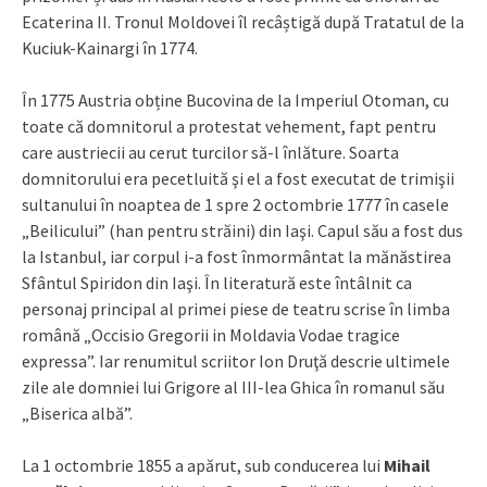
Ecaterina II. Tronul Moldovei îl recâștigă după Tratatul de la
Kuciuk-Kainargi în 1774.
În 1775 Austria obține Bucovina de la Imperiul Otoman, cu
toate că domnitorul a protestat vehement, fapt pentru
care austriecii au cerut turcilor să-l înlăture. Soarta
domnitorului era pecetluită şi el a fost executat de trimişii
sultanului în noaptea de 1 spre 2 octombrie 1777 în casele
„Beilicului” (han pentru străini) din Iaşi. Capul său a fost dus
la Istanbul, iar corpul i-a fost înmormântat la mănăstirea
Sfântul Spiridon din Iaşi. În literatură este întâlnit ca
personaj principal al primei piese de teatru scrise în limba
română „Occisio Gregorii in Moldavia Vodae tragice
expressa”. Iar renumitul scriitor Ion Druţă descrie ultimele
zile ale domniei lui Grigore al III-lea Ghica în romanul său
„Biserica albă”.
La 1 octombrie 1855 a apărut, sub conducerea lui
Mihail