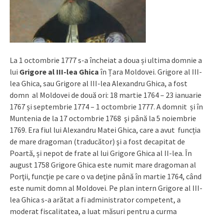
La 1 octombrie 1777 s-a încheiat a doua și ultima domnie a
lui
Grigore al III-lea Ghica
în Țara Moldovei. Grigore al III-
lea Ghica, sau Grigore al III-lea Alexandru Ghica, a fost
domn al Moldovei de două ori: 18 martie 1764 – 23 ianuarie
1767 și septembrie 1774 – 1 octombrie 1777. A domnit și în
Muntenia de la 17 octombrie 1768 şi până la 5 noiembrie
1769. Era fiul lui Alexandru Matei Ghica, care a avut funcția
de mare dragoman (traducător) şi a fost decapitat de
Poartă, și nepot de frate al lui Grigore Ghica al II-lea. În
august 1758 Grigore Ghica este numit mare dragoman al
Porţii, funcţie pe care o va deţine până în martie 1764, când
este numit domn al Moldovei. Pe plan intern Grigore al III-
lea Ghica s-a arătat a fi administrator competent, a
moderat fiscalitatea, a luat măsuri pentru a curma