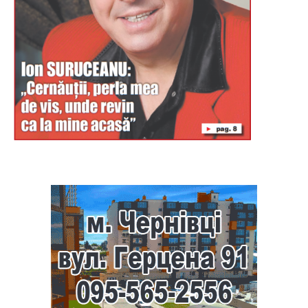
Буковина