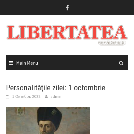
Skip
to
content
Main Menu
Personalităţile zilei: 1 octombrie
1 Октябрь 2022
admin