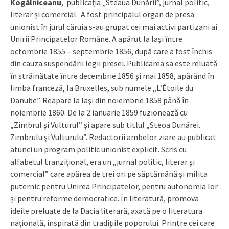
Kogălniceanu
, publicaţia „Steaua Dunării”, jurnal politic,
literar şi comercial. A fost principalul organ de presa
unionist în jurul căruia s-au grupat cei mai activi partizani ai
Unirii Principatelor Române. A apărut la Iaşi între
octombrie 1855 – septembrie 1856, după care a fost închis
din cauza suspendării legii presei. Publicarea sa este reluată
în străinătate între decembrie 1856 şi mai 1858, apărând în
limba franceză, la Bruxelles, sub numele „L’Étoile du
Danube”. Reapare la Iaşi din noiembrie 1858 până în
noiembrie 1860. De la 2 ianuarie 1859 fuzionează cu
„Zimbrul şi Vulturul” şi apare sub titlul „Steoa Dunărei.
Zimbrulu şi Vulturulu”. Redactorii ambelor ziare au publicat
atunci un program politic unionist explicit. Scris cu
alfabetul tranziţional, era un „jurnal politic, literar şi
comercial” care apărea de trei ori pe săptămână şi milita
puternic pentru Unirea Principatelor, pentru autonomia lor
şi pentru reforme democratice. În literatură, promova
ideile preluate de la Dacia literară, axată pe o literatura
naţională, inspirată din tradiţiile poporului. Printre cei care