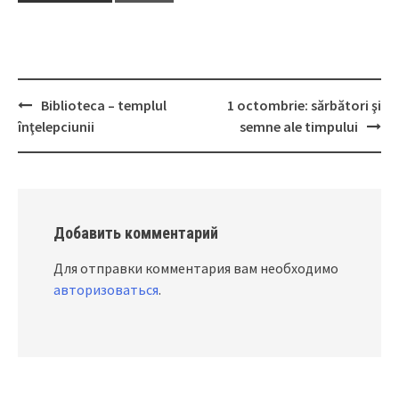
Biblioteca – templul
1 octombrie: sărbători şi
Post
înţelepciunii
semne ale timpului
navigation
Добавить комментарий
Для отправки комментария вам необходимо
авторизоваться
.