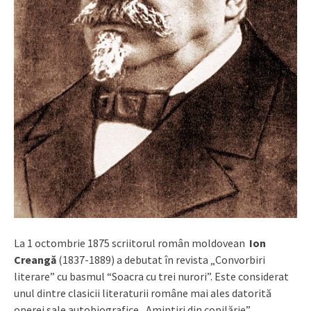
La 1 octombrie 1875 scriitorul român moldovean
Ion
Creangă
(1837-1889) a debutat în revista „Convorbiri
literare” cu basmul “Soacra cu trei nurori”. Este considerat
unul dintre clasicii literaturii române mai ales datorită
operei sale autobiografice „Amintiri din copilărie”.