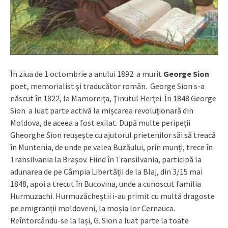
În ziua de 1 octombrie a anului 1892 a murit
George Sion
poet, memorialist şi traducător român. George Sion s-a
născut în 1822, la Mamorniţa, Ţinutul Herţei. În 1848 George
Sion a luat parte activă la mișcarea revoluționară din
Moldova, de aceea a fost exilat. După multe peripeții
Gheorghe Sion reușește cu ajutorul prietenilor săi să treacă
în Muntenia, de unde pe valea Buzăului, prin munți, trece în
Transilvania la Brașov. Fiind în Transilvania, participă la
adunarea de pe Câmpia Libertății de la Blaj, din 3/15 mai
1848, apoi a trecut în Bucovina, unde a cunoscut familia
Hurmuzachi. Hurmuzăcheștii i-au primit cu multă dragoste
pe emigranții moldoveni, la moșia lor Cernauca.
Reîntorcându-se la Iași, G. Sion a luat parte la toate