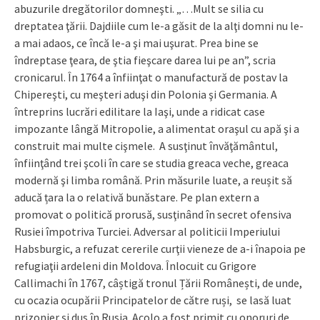
abuzurile dregătorilor domneşti. „…Mult se silia cu
dreptatea ţării. Dajdiile cum le-a găsit de la alţi domni nu le-
a mai adaos, ce încă le-a şi mai uşurat. Prea bine se
îndreptase ţeara, de ştia fieşcare darea lui pe an”, scria
cronicarul. În 1764 a înfiinţat o manufactură de postav la
Chipereşti, cu meşteri aduşi din Polonia şi Germania. A
întreprins lucrări edilitare la Iaşi, unde a ridicat case
impozante lângă Mitropolie, a alimentat oraşul cu apă şi a
construit mai multe cişmele. A susţinut învăţământul,
înfiinţând trei şcoli în care se studia greaca veche, greaca
modernă şi limba română. Prin măsurile luate, a reușit să
aducă țara la o relativă bunăstare. Pe plan extern a
promovat o politică prorusă, susţinând în secret ofensiva
Rusiei împotriva Turciei. Adversar al politicii Imperiului
Habsburgic, a refuzat cererile curţii vieneze de a-i înapoia pe
refugiaţii ardeleni din Moldova. Înlocuit cu Grigore
Callimachi în 1767, câștigă tronul Țării Românești, de unde,
cu ocazia ocupării Principatelor de către ruși, se lasă luat
prizonier și dus în Rusia. Acolo a fost primit cu onoruri de