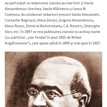
au participat la redactarea ziarului au mai fost şi Vasile
Alexandrescu-Urechea, Vasile Mălinescu şi Iancu M.
Codrescu. Au colaborat redactori precum Vasile Alecsandri,
Costache Negruzzi, Alecu Donici, Grigore Alexandrescu,
Alecu Russo, Dimitrie Bolintineanu, C.A. Rosetti, Gheorghe
Sion, etc. În 1897 se reia publicarea ziarului cu acelaşi nume
(cu subtitlul: „ziar fondat în anul 1855 de Mihail
Kogălniceanu”), care apare până în 1899 şi mai apoi în 1907.