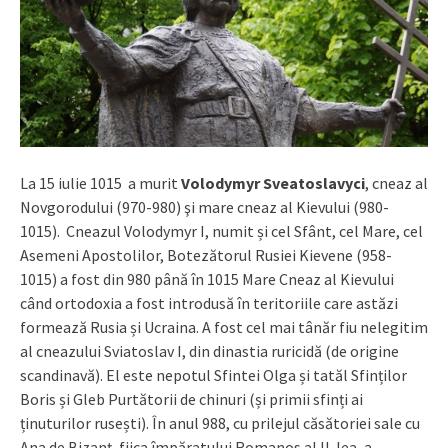
La 15 iulie 1015 a murit
Volodymyr Sveatoslavyci
, cneaz al
Novgorodului (970-980) şi mare cneaz al Kievului (980-
1015). Cneazul Volodymyr I, numit și cel Sfânt, cel Mare, cel
Asemeni Apostolilor, Botezătorul Rusiei Kievene (958-
1015) a fost din 980 până în 1015 Mare Cneaz al Kievului
când ortodoxia a fost introdusă în teritoriile care astăzi
formează Rusia și Ucraina. A fost cel mai tânăr fiu nelegitim
al cneazului Sviatoslav I, din dinastia ruricidă (de origine
scandinavă). El este nepotul Sfintei Olga și tatăl Sfinților
Boris și Gleb Purtătorii de chinuri (și primii sfinți ai
ținuturilor rusești). În anul 988, cu prilejul căsătoriei sale cu
Ana de Bizanț, fiica împăratului Romanos al II-lea, a