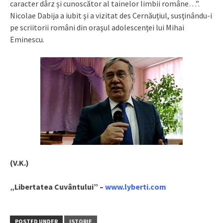
caracter dârz și cunoscător al tainelor limbii române…”.
Nicolae Dabija a iubit şi a vizitat des Cernăuţiul, susţinându-i
pe scriitorii români din oraşul adolescenţei lui Mihai
Eminescu.
(V.K.)
„Libertatea Cuvântului” –
www.lyberti.com
POSTED UNDER
ISTORIE