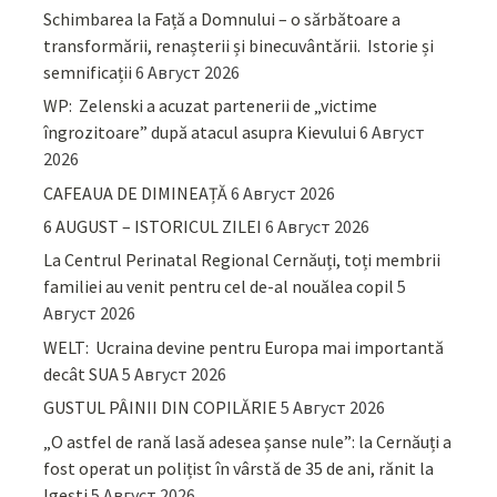
Schimbarea la Față a Domnului – o sărbătoare a
transformării, renașterii și binecuvântării. Istorie și
semnificații
6 Август 2026
WP: Zelenski a acuzat partenerii de „victime
îngrozitoare” după atacul asupra Kievului
6 Август
2026
CAFEAUA DE DIMINEAȚĂ
6 Август 2026
6 AUGUST – ISTORICUL ZILEI
6 Август 2026
La Centrul Perinatal Regional Cernăuți, toți membrii
familiei au venit pentru cel de-al nouălea copil
5
Август 2026
WELT: Ucraina devine pentru Europa mai importantă
decât SUA
5 Август 2026
GUSTUL PÂINII DIN COPILĂRIE
5 Август 2026
„O astfel de rană lasă adesea șanse nule”: la Cernăuți a
fost operat un polițist în vârstă de 35 de ani, rănit la
Igești
5 Август 2026