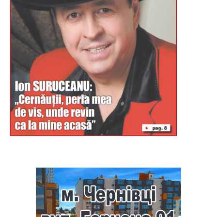
Буковина