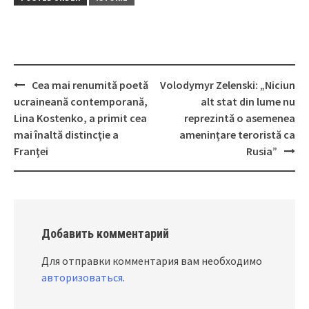
Cea mai renumită poetă
Volodymyr Zelenski: „Niciun
Post
ucraineană contemporană,
alt stat din lume nu
navigation
Lina Kostenko, a primit cea
reprezintă o asemenea
mai înaltă distincţie a
amenințare teroristă ca
Franţei
Rusia”
Добавить комментарий
Для отправки комментария вам необходимо
авторизоваться
.