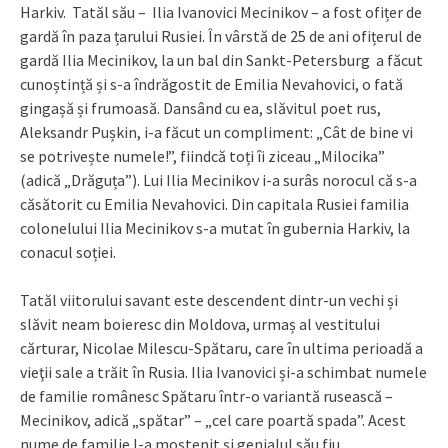
Harkiv. Tatăl său – Ilia Ivanovici Mecinikov – a fost ofițer de
gardă în paza țarului Rusiei. În vârstă de 25 de ani ofițerul de
gardă Ilia Mecinikov, la un bal din Sankt-Petersburg a făcut
cunoștință și s-a îndrăgostit de Emilia Nevahovici, o fată
gingașă și frumoasă. Dansând cu ea, slăvitul poet rus,
Aleksandr Pușkin, i-a făcut un compliment: „Cât de bine vi
se potrivește numele!”, fiindcă toți îi ziceau „Milocika”
(adică „Drăguța”). Lui Ilia Mecinikov i-a surâs norocul că s-a
căsătorit cu Emilia Nevahovici. Din capitala Rusiei familia
colonelului Ilia Mecinikov s-a mutat în gubernia Harkiv, la
conacul soției.
Tatăl viitorului savant este descendent dintr-un vechi și
slăvit neam boieresc din Moldova, urmaș al vestitului
cărturar, Nicolae Milescu-Spătaru, care în ultima perioadă a
vieţii sale a trăit în Rusia. Ilia Ivanovici și-a schimbat numele
de familie românesc Spătaru într-o variantă rusească –
Mecinikov, adică „spătar” – „cel care poartă spada”. Acest
nume de familie l-a moștenit și genialul său fiu.