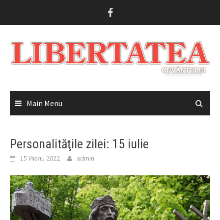
Skip
to
content
Main Menu
Personalităţile zilei: 15 iulie
15 Июль 2022
admin