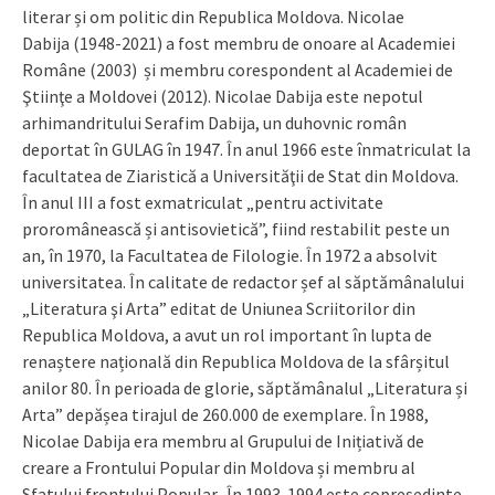
literar și om politic din Republica Moldova. Nicolae
Dabija (1948-2021) a fost membru de onoare al Academiei
Române (2003) și membru corespondent al Academiei de
Ştiinţe a Moldovei (2012). Nicolae Dabija este nepotul
arhimandritului Serafim Dabija, un duhovnic român
deportat în GULAG în 1947. În anul 1966 este înmatriculat la
facultatea de Ziaristică a Universităţii de Stat din Moldova.
În anul III a fost exmatriculat „pentru activitate
proromânească și antisovietică”, fiind restabilit peste un
an, în 1970, la Facultatea de Filologie. În 1972 a absolvit
universitatea. În calitate de redactor șef al săptămânalului
„Literatura şi Arta” editat de Uniunea Scriitorilor din
Republica Moldova, a avut un rol important în lupta de
renaștere națională din Republica Moldova de la sfârșitul
anilor 80. În perioada de glorie, săptămânalul „Literatura și
Arta” depășea tirajul de 260.000 de exemplare. În 1988,
Nicolae Dabija era membru al Grupului de Inițiativă de
creare a Frontului Popular din Moldova și membru al
Sfatului frontului Popular. În 1993-1994 este copreședinte