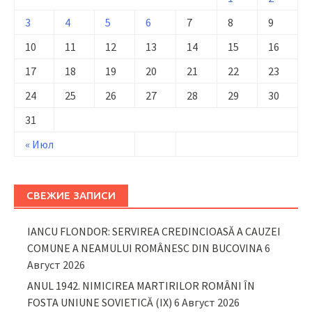
3
4
5
6
7
8
9
10
11
12
13
14
15
16
17
18
19
20
21
22
23
24
25
26
27
28
29
30
31
« Июл
СВЕЖИЕ ЗАПИСИ
IANCU FLONDOR: SERVIREA CREDINCIOASĂ A CAUZEI
COMUNE A NEAMULUI ROMÂNESC DIN BUCOVINA
6
Август 2026
ANUL 1942. NIMICIREA MARTIRILOR ROMÂNI ÎN
FOSTA UNIUNE SOVIETICĂ (IX)
6 Август 2026