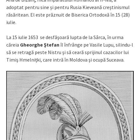
adoptat pentru sine și pentru Rusia Kieveană creștinismul
răsăritean. El este prăznuit de Biserica Ortodoxă în 15 (28)
iulie.
La 15 iulie 1653 se desfăşoară lupta de la Sârca, în urma
căreia
Gheorghe Ştefan
îl înfrânge pe Vasile Lupu, silindu-l
să se retragă peste Nistru şi să ceară sprijinul cazacilor lui
Timiş Hmelniţki, care intră în Moldova şi ocupă Suceava.