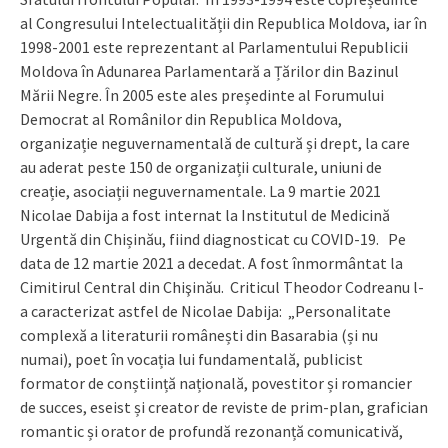
al Congresului Intelectualității din Republica Moldova, iar în
1998-2001 este reprezentant al Parlamentului Republicii
Moldova în Adunarea Parlamentară a Țărilor din Bazinul
Mării Negre. În 2005 este ales președinte al Forumului
Democrat al Românilor din Republica Moldova,
organizație neguvernamentală de cultură și drept, la care
au aderat peste 150 de organizații culturale, uniuni de
creație, asociații neguvernamentale. La 9 martie 2021
Nicolae Dabija a fost internat la Institutul de Medicină
Urgentă din Chișinău, fiind diagnosticat cu COVID-19. Pe
data de 12 martie 2021 a decedat. A fost înmormântat la
Cimitirul Central din Chişinău. Criticul Theodor Codreanu l-
a caracterizat astfel de Nicolae Dabija: „Personalitate
complexă a literaturii românești din Basarabia (și nu
numai), poet în vocația lui fundamentală, publicist
formator de conștiință națională, povestitor și romancier
de succes, eseist și creator de reviste de prim-plan, grafician
romantic și orator de profundă rezonanță comunicativă,