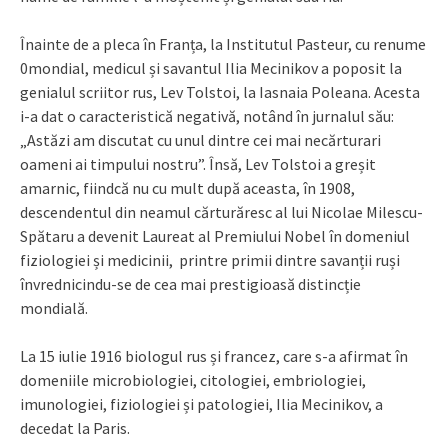
Înainte de a pleca în Franța, la Institutul Pasteur, cu renume
0mondial, medicul și savantul Ilia Mecinikov a poposit la
genialul scriitor rus, Lev Tolstoi, la Iasnaia Poleana. Acesta
i-a dat o caracteristică negativă, notând în jurnalul său:
„Astăzi am discutat cu unul dintre cei mai necărturari
oameni ai timpului nostru”. Însă, Lev Tolstoi a greșit
amarnic, fiindcă nu cu mult după aceasta, în 1908,
descendentul din neamul cărturăresc al lui Nicolae Milescu-
Spătaru a devenit Laureat al Premiului Nobel în domeniul
fiziologiei și medicinii, printre primii dintre savanții ruși
învrednicindu-se de cea mai prestigioasă distincție
mondială.
La 15 iulie 1916 biologul rus și francez, care s-a afirmat în
domeniile microbiologiei, citologiei, embriologiei,
imunologiei, fiziologiei și patologiei, Ilia Mecinikov, a
decedat la Paris.