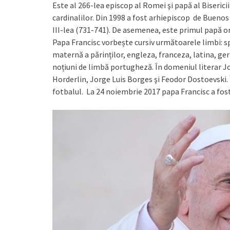
Este al 266-lea episcop al Romei şi papă al Biserici
cardinalilor. Din 1998 a fost arhiepiscop de Bueno
III-lea (731-741). De asemenea, este primul papă or
Papa Francisc vorbește cursiv următoarele limbi: sp
maternă a părinților, engleza, franceza, latina, ge
noțiuni de limbă portugheză. În domeniul literar Jo
Horderlin, Jorge Luis Borges şi Feodor Dostoevski. 
fotbalul. La 24 noiembrie 2017 papa Francisc a f