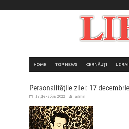
Skip
to
content
HOME
TOP NEWS
CERNĂUȚI
UCRA
Personalităţile zilei: 17 decembri
17 Декабрь 2022
admin