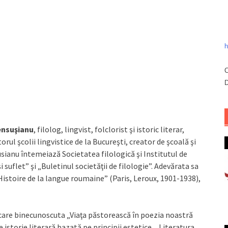
h
C
D
ensuşianu
, filolog, lingvist, folclorist şi istoric literar,
ul şcolii lingvistice de la Bucureşti, creator de şcoală şi
susianu întemeiază Societatea filologică şi Institutul de
 şi suflet” şi „Buletinul societăţii de filologie”. Adevărata sa
Histoire de la langue roumaine” (Paris, Leroux, 1901-1938),
e care binecunoscuta „Viaţa păstorească în poezia noastră
 istorie literară bazată pe principii estetice, „Literatura