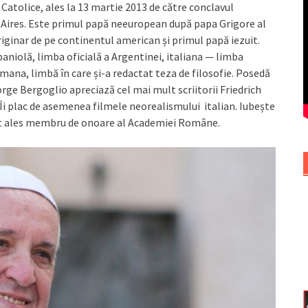
i Catolice, ales la 13 martie 2013 de către conclavul
s Aires. Este primul papă neeuropean după papa Grigore al
iginar de pe continentul american și primul papă iezuit.
aniolă, limba oficială a Argentinei, italiana — limba
rmana, limbă în care și-a redactat teza de filosofie. Posedă
rge Bergoglio apreciază cel mai mult scriitorii Friedrich
Îi plac de asemenea filmele neorealismului italian. Iubește
ost ales membru de onoare al Academiei Române.