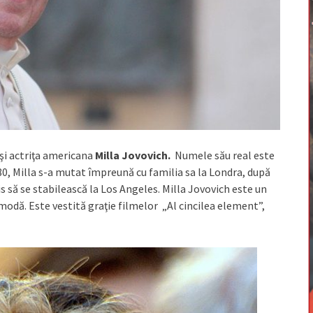
şi actriţa americana
Milla Jovovich.
Numele său real este
80, Milla s-a mutat împreună cu familia sa la Londra, după
is să se stabilească la Los Angeles. Milla Jovovich este un
modă. Este vestită graţie filmelor „Al cincilea element”,