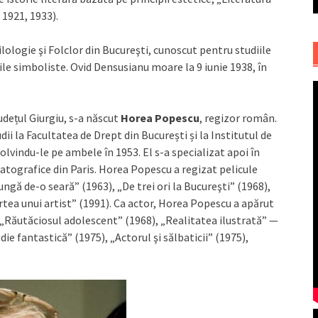
1921, 1933).
lologie şi Folclor din Bucureşti, cunoscut pentru studiile
iile simboliste. Ovid Densusianu moare la 9 iunie 1938, în
udețul Giurgiu, s-a născut
Horea Popescu
, regizor român.
i la Facultatea de Drept din București și la Institutul de
olvindu-le pe ambele în 1953. El s-a specializat apoi în
matografice din Paris. Horea Popescu a regizat pelicule
gă de-o seară” (1963), „De trei ori la Bucureşti” (1968),
artea unui artist” (1991). Ca actor, Horea Popescu a apărut
, „Răutăciosul adolescent” (1968), „Realitatea ilustrată” —
ie fantastică” (1975), „Actorul şi sălbaticii” (1975),