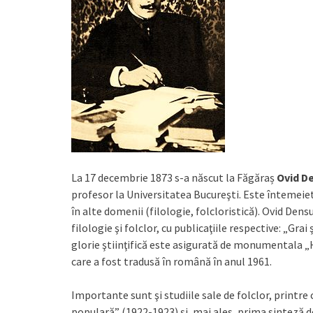
La 17 decembrie 1873 s-a născut la Făgăraș
Ovid D
profesor la Universitatea Bucureşti. Este întemeietor
în alte domenii (filologie, folcloristică). Ovid Den
filologie şi folclor, cu publicaţiile respective: „Grai
glorie ştiinţifică este asigurată de monumentala „
care a fost tradusă în română în anul 1961.
Importante sunt şi studiile sale de folclor, printr
populară” (1922-1923) şi, mai ales, prima sinteză de