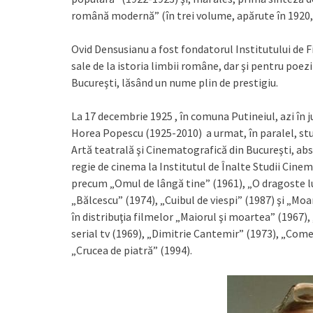
română modernă” (în trei volume, apărute în 1920, 
Ovid Densusianu a fost fondatorul Institutului de Fi
sale de la istoria limbii române, dar şi pentru poez
Bucureşti, lăsând un nume plin de prestigiu.
La 17 decembrie 1925 , în comuna Putineiul, azi în j
Horea Popescu (1925-2010) a urmat, în paralel, studi
Artă teatrală şi Cinematografică din Bucureşti, abs
regie de cinema la Institutul de Înalte Studii Cine
precum „Omul de lângă tine” (1961), „O dragoste lun
„Bălcescu” (1974), „Cuibul de viespi” (1987) şi „Mo
în distribuţia filmelor „Maiorul şi moartea” (1967)
serial tv (1969), „Dimitrie Cantemir” (1973), „Comed
„Crucea de piatră” (1994).