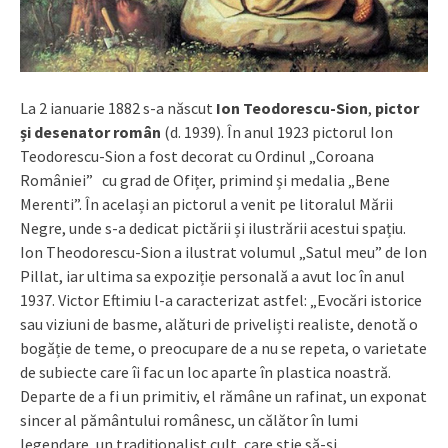
La 2 ianuarie 1882 s-a născut
Ion Teodorescu-Sion
,
pictor
și desenator român
(d. 1939). În anul 1923 pictorul Ion
Teodorescu-Sion a fost decorat cu Ordinul „Coroana
României” cu grad de Ofițer, primind și medalia „Bene
Merenti”. În același an pictorul a venit pe litoralul Mării
Negre, unde s-a dedicat pictării și ilustrării acestui spațiu.
Ion Theodorescu-Sion a ilustrat volumul „Satul meu” de Ion
Pillat, iar ultima sa expoziție personală a avut loc în anul
1937. Victor Eftimiu l-a caracterizat astfel: „Evocări istorice
sau viziuni de basme, alături de priveliști realiste, denotă o
bogăție de teme, o preocupare de a nu se repeta, o varietate
de subiecte care îi fac un loc aparte în plastica noastră.
Departe de a fi un primitiv, el rămâne un rafinat, un exponat
sincer al pământului românesc, un călător în lumi
legendare, un tradiționalist cult, care știe să-și