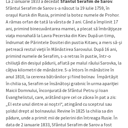
La 2 ianuarie 1833 a decedat
Sfântul Serafim de Sarov
.
Sfântul Serafim de Sarov s-a născut la 19 iulie 1759, în
oraşul Kursk din Rusia, primind la botez numele de Prohor.
A rămas orfan de tată la vârsta de 3 ani. Când a împlinit 17
ani, primind binecuvântarea mamei, a plecat să îmbrăţişeze
viaţa monahală la Lavra Pecerska din Kiev. După un timp,
îndrumat de Părintele Dositei din pustia Kitaev, a mers să-şi
petreacă restul vieţii în Mănăstirea Sarovului. După 16 ani,
primind numele de Serafim, s-a retras în pustie, într-o
chiliuţă din desişul pădurii, aflată pe malul râului Sarovka, la
câţiva kilometri de mănăstire. S-a întors în mănăstire în
anul 1810, la cererea bătrânilor şi fiind bolnav. Împărtăşit
în chilia sa, Serafim se însănătoşi grabnic în urma apariţiei
Maicii Domnului, înconjurată de Sfântul Petru şi Ioan
Evanghelistul, care, arătând spre cel ce zăcea în pat a zis:
„El este unul dintre ai noştri“, atingând cu sceptrul sau
şoldul drept al bolnavului. Revine în 1825 la chilia sa din
pădure, unde a primit mii de pelerini din întreaga Rusie. În
data de 2 ianuarie 1833, Sfântul Serafim de Sarov a fost