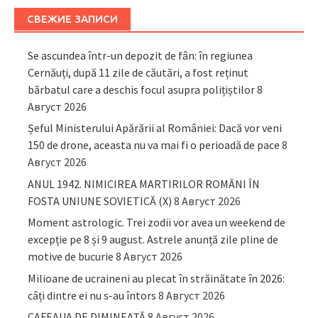
СВЕЖИЕ ЗАПИСИ
Se ascundea într-un depozit de fân: în regiunea
Cernăuți, după 11 zile de căutări, a fost reținut
bărbatul care a deschis focul asupra polițiștilor
8
Август 2026
Șeful Ministerului Apărării al României: Dacă vor veni
150 de drone, aceasta nu va mai fi o perioadă de pace
8
Август 2026
ANUL 1942. NIMICIREA MARTIRILOR ROMÂNI ÎN
FOSTA UNIUNE SOVIETICĂ (X)
8 Август 2026
Moment astrologic. Trei zodii vor avea un weekend de
excepție pe 8 și 9 august. Astrele anunță zile pline de
motive de bucurie
8 Август 2026
Milioane de ucraineni au plecat în străinătate în 2026:
câți dintre ei nu s-au întors
8 Август 2026
CAFEAUA DE DIMINEAȚĂ
8 Август 2026