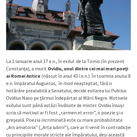
La 2 ianuarie anul 17 e.n., în exilul de la Tomis (în prezent
Constanţa), a murit
Ovidiu, unul dintre cei mai mari poeţi
ai Romei Antice
(născut în anul 43 î.e.n.). În toamna anului 8
e.n. împăratul Augustus, în mod neașteptat, fără o
hotărâre prealabilă a Senatului, decide exilarea lui Publius
Ovidius Naso pe țărmul îndepărtat al Mării Negre. Motivele
exilului sunt până astăzi învăluite de mister. Ovidiu însuși
scria că motivul ar fi fost „carmen et error”, o poezie și o
greșeală. Poezia incriminată este cu mare probabilitate
„Ars amatoria” („Arta iubirii”), care ar fi venit în contradicție
cu principiile morale stricte ale împăratului, deși această