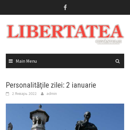
Skip
to
content
Main Menu
Personalităţile zilei: 2 ianuarie
2 Январь 2022
admin