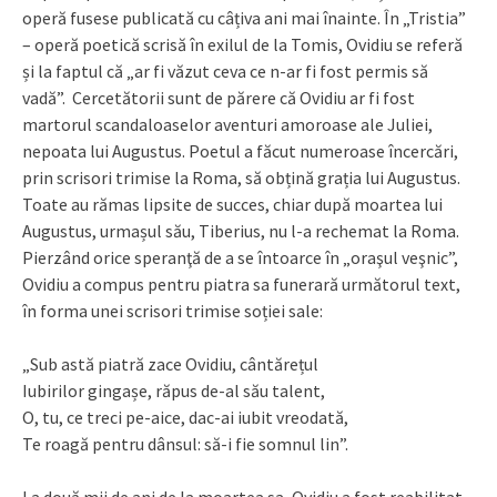
operă fusese publicată cu câțiva ani mai înainte. În „Tristia”
– operă poetică scrisă în exilul de la Tomis, Ovidiu se referă
și la faptul că „ar fi văzut ceva ce n-ar fi fost permis să
vadă”. Cercetătorii sunt de părere că Ovidiu ar fi fost
martorul scandaloaselor aventuri amoroase ale Juliei,
nepoata lui Augustus. Poetul a făcut numeroase încercări,
prin scrisori trimise la Roma, să obțină grația lui Augustus.
Toate au rămas lipsite de succes, chiar după moartea lui
Augustus, urmașul său, Tiberius, nu l-a rechemat la Roma.
Pierzând orice speranţă de a se întoarce în „oraşul veşnic”,
Ovidiu a compus pentru piatra sa funerară următorul text,
în forma unei scrisori trimise soției sale:
„Sub astă piatră zace Ovidiu, cântărețul
Iubirilor gingașe, răpus de-al său talent,
O, tu, ce treci pe-aice, dac-ai iubit vreodată,
Te roagă pentru dânsul: să-i fie somnul lin”.
La două mii de ani de la moartea sa, Ovidiu a fost reabilitat