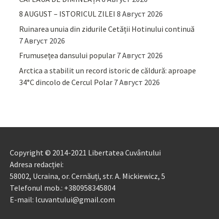
8 AUGUST – ISTORICUL ZILEI
8 Август 2026
Ruinarea unuia din zidurile Cetății Hotinului continuă
7 Август 2026
Frumusețea dansului popular
7 Август 2026
Arctica a stabilit un record istoric de căldură: aproape
34°C dincolo de Cercul Polar
7 Август 2026
Copyright © 2014-2021 Libertatea Cuvântului
Adresa redacției:
58002, Ucraina, or. Cernăuți, str. A. Mickiewicz, 5
Telefonul mob.: +380958345804
E-mail: lcuvantului@gmail.com