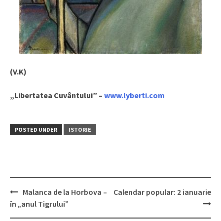
(V.K)
„Libertatea Cuvântului” –
www.lyberti.com
POSTED UNDER
ISTORIE
Malanca de la Horbova –
Calendar popular: 2 ianuarie
Post
în „anul Tigrului”
navigation