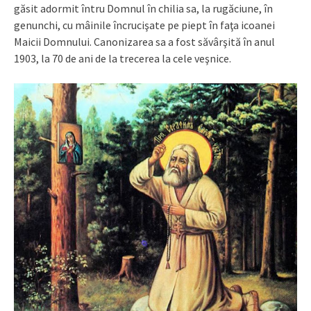
găsit adormit întru Domnul în chilia sa, la rugăciune, în
genunchi, cu mâinile încrucişate pe piept în faţa icoanei
Maicii Domnului. Canonizarea sa a fost săvârşită în anul
1903, la 70 de ani de la trecerea la cele veşnice.