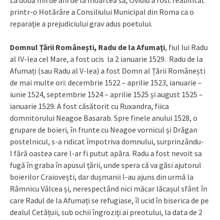
printr-o Hotărâre a Consiliului Municipal din Roma ca o
reparaţie a prejudiciului grav adus poetului.
Domnul Țării Românești, Radu de la Afumați
, fiul lui Radu
al IV-lea cel Mare, a fost ucis la 2 ianuarie 1529. Radu de la
Afumați (sau Radu al V-lea) a fost Domn al Țării Românești
de mai multe ori: decembrie 1522 – aprilie 1523, ianuarie –
iunie 1524, septembrie 1524 – aprilie 1525 și august 1525 –
ianuarie 1529. A fost căsătorit cu Ruxandra, fiica
domnitorului Neagoe Basarab. Spre finele anului 1528, o
grupare de boieri, în frunte cu Neagoe vornicul și Drăgan
postelnicul, s-a ridicat împotriva domnului, surprinzându-
l fără oastea care l-ar fi putut apăra. Radu a fost nevoit sa
fugă în graba în apusul țării, unde spera că va găsi ajutorul
boierilor Craiovești, dar dușmanii l-au ajuns din urmă la
Râmnicu Vâlcea și, nerespectând nici măcar lăcașul sfânt în
care Radul de la Afumați se refugiase, îl ucid în biserica de pe
dealul Cetățuii, sub ochii îngroziţi ai preotului, la data de 2