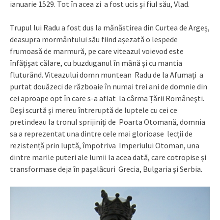
ianuarie 1529. Tot în acea zi a fost ucis şi fiul său, Vlad.
Trupul lui Radu a fost dus la mănăstirea din Curtea de Argeş,
deasupra mormântului său fiind așezată o lespede
frumoasă de marmură, pe care viteazul voievod este
înfățișat călare, cu buzduganul în mână și cu mantia
fluturând. Viteazului domn muntean Radu de la Afumați a
purtat douăzeci de războaie în numai trei ani de domnie din
cei aproape opt în care s-a aflat la cârma Țării Româneşti.
Deşi scurtă şi mereu întreruptă de luptele cu cei ce
pretindeau la tronul sprijiniți de Poarta Otomană, domnia
sa a reprezentat una dintre cele mai glorioase lecții de
rezistență prin luptă, împotriva Imperiului Otoman, una
dintre marile puteri ale lumii la acea dată, care cotropise și
transformase deja în pașalâcuri Grecia, Bulgaria și Serbia.