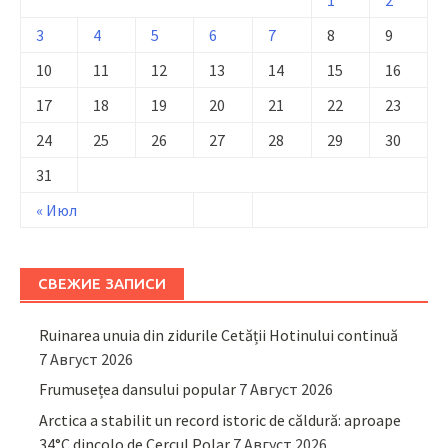
1
2
3
4
5
6
7
8
9
10
11
12
13
14
15
16
17
18
19
20
21
22
23
24
25
26
27
28
29
30
31
« Июл
СВЕЖИЕ ЗАПИСИ
Ruinarea unuia din zidurile Cetății Hotinului continuă
7 Август 2026
Frumusețea dansului popular
7 Август 2026
Arctica a stabilit un record istoric de căldură: aproape
34°C dincolo de Cercul Polar
7 Август 2026