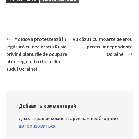
Moldova protestează în
Au căzut cu moarte de erou
Post
legătură cu declarația Rusiei
pentru independenţa
navigation
privind planurile de ocupare
Ucrainei
al întregului teritoriu din
sudul Ucrainei
Добавить комментарий
Для отправки комментария вам необходимо
авторизоваться
.