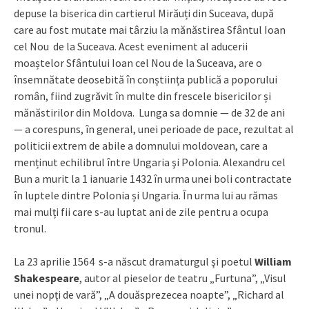
depuse la biserica din cartierul Mirăuți din Suceava, după
care au fost mutate mai târziu la mănăstirea Sfântul Ioan
cel Nou de la Suceava. Acest eveniment al aducerii
moaștelor Sfântului Ioan cel Nou de la Suceava, are o
însemnătate deosebită în conștiința publică a poporului
român, fiind zugrăvit în multe din frescele bisericilor și
mănăstirilor din Moldova. Lunga sa domnie — de 32 de ani
— a corespuns, în general, unei perioade de pace, rezultat al
politicii extrem de abile a domnului moldovean, care a
menținut echilibrul între Ungaria şi Polonia. Alexandru cel
Bun a murit la 1 ianuarie 1432 în urma unei boli contractate
în luptele dintre Polonia și Ungaria. În urma lui au rămas
mai mulți fii care s-au luptat ani de zile pentru a ocupa
tronul.
La 23 aprilie 1564 s-a născut dramaturgul şi poetul
William
Shakespeare
, autor al pieselor de teatru „Furtuna”, „Visul
unei nopţi de vară”, „A douăsprezecea noapte”, „Richard al