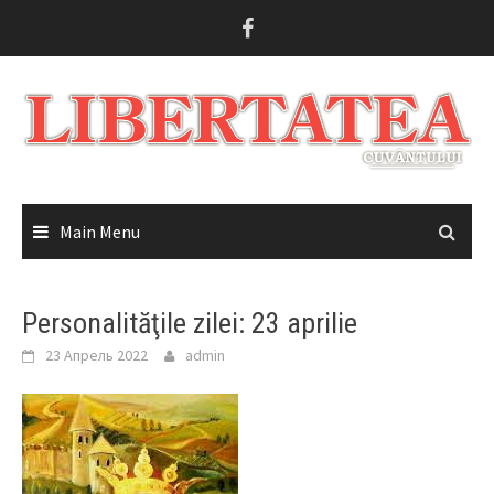
Skip
to
content
Main Menu
Personalităţile zilei: 23 aprilie
23 Апрель 2022
admin