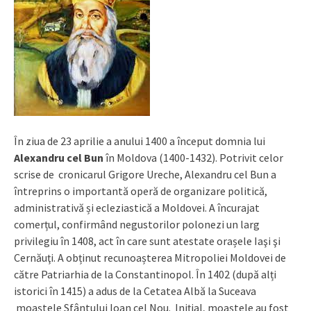
În ziua de 23 aprilie a anului 1400 a început domnia lui
Alexandru cel Bun
în Moldova (1400-1432). Potrivit celor
scrise de cronicarul Grigore Ureche, Alexandru cel Bun a
întreprins o importantă operă de organizare politică,
administrativă și ecleziastică a Moldovei. A încurajat
comerțul, confirmând negustorilor polonezi un larg
privilegiu în 1408, act în care sunt atestate orașele Iaşi şi
Cernăuţi. A obținut recunoașterea Mitropoliei Moldovei de
către Patriarhia de la Constantinopol. În 1402 (după alți
istorici în 1415) a adus de la Cetatea Albă la Suceava
moaștele Sfântului Ioan cel Nou. Inițial, moaștele au fost