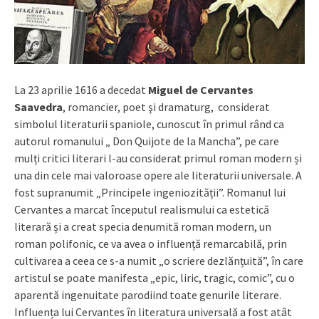
La 23 aprilie 1616 a decedat
Miguel de Cervantes
Saavedra
, romancier, poet şi dramaturg, considerat
simbolul literaturii spaniole, cunoscut în primul rând ca
autorul romanului „ Don Quijote de la Mancha”, pe care
mulți critici literari l-au considerat primul roman modern și
una din cele mai valoroase opere ale literaturii universale. A
fost supranumit „Principele ingeniozității”. Romanul lui
Cervantes a marcat începutul realismului ca estetică
literară și a creat specia denumită roman modern, un
roman polifonic, ce va avea o influență remarcabilă, prin
cultivarea a ceea ce s-a numit „o scriere dezlănțuită”, în care
artistul se poate manifesta „epic, liric, tragic, comic”, cu o
aparentă ingenuitate parodiind toate genurile literare.
Influența lui Cervantes în literatura universală a fost atât