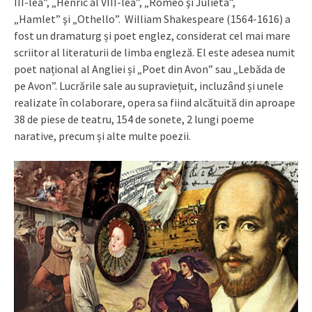
III-lea”, „Henric al VIII-lea”, „Romeo şi Julieta”,
„Hamlet” şi „Othello”. William Shakespeare (1564-1616) a
fost un dramaturg și poet englez, considerat cel mai mare
scriitor al literaturii de limba engleză. El este adesea numit
poet național al Angliei și „Poet din Avon” sau „Lebăda de
pe Avon”. Lucrările sale au supraviețuit, incluzând și unele
realizate în colaborare, opera sa fiind alcătuită din aproape
38 de piese de teatru, 154 de sonete, 2 lungi poeme
narative, precum și alte multe poezii.