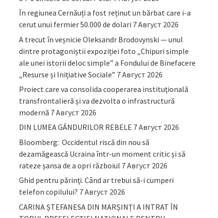
În regiunea Cernăuți a fost reținut un bărbat care i-a
cerut unui fermier 50.000 de dolari
7 Август 2026
A trecut în veșnicie Oleksandr Brodovynski — unul
dintre protagoniștii expoziției foto „Chipuri simple
ale unei istorii deloc simple” a Fondului de Binefacere
„Resurse și Inițiative Sociale”
7 Август 2026
Proiect care va consolida cooperarea instituțională
transfrontalieră și va dezvolta o infrastructură
modernă
7 Август 2026
DIN LUMEA GÂNDURILOR REBELE
7 Август 2026
Bloomberg: Occidentul riscă din nou să
dezamăgească Ucraina într-un moment critic și să
rateze șansa de a opri războiul
7 Август 2026
Ghid pentru părinţi. Când ar trebui să-i cumperi
telefon copilului?
7 Август 2026
CARINA ȘTEFANESA DIN MARȘINȚI A INTRAT ÎN