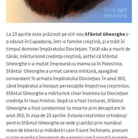
La 23 aprilie este prăznuit pe stil nou
Sfântul Gheorghe
s-
a născut în Capadocia, într-o familie creştină, şi a trăit în
timpul domniei împăratului Diocleţian. Tatăl său a murit de
tânăr, mărturisind credinţa creştină, astfel că Sfântul
Gheorghe s-a mutat împreună cu mama sa în Palestina.
Sfântul Gheorghe a urmat cariera militară, ajungând
comandant în armata împăratului Diocleţian. În anul 303,
când împăratul a început persecuţiile împotriva creştinilor,
Sfântul Gheorghe a mărturisit chiar înaintea lui Diocleţian
credinţa în Iisus Hristos. După ce a fost torturat, Sfântul
Gheorghe a fost condamnat la moarte prin decapitare în
anul 303, în ziua de 23 aprilie. Evlavia creştinilor ortodocşi
pentru Sfântul Gheorghe se vede şi astăzi prin numărul
mare de biserici şi mănăstiri care îi sunt închinate, precum
şi prin numărul însemnat de oameni care îi poartă numele.