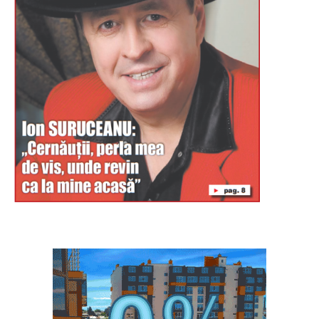
Буковина