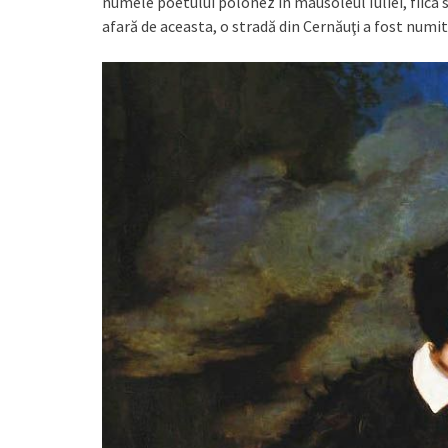
numele poetului polonez în mausoleul Iuliei, fiica 
afară de aceasta, o stradă din Cernăuţi a fost numit