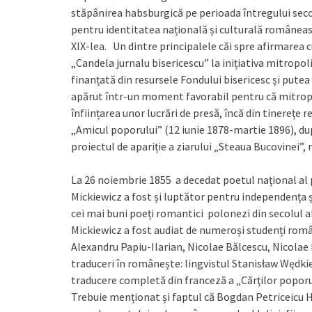
stăpânirea habsburgică pe perioada întregului secol 
pentru identitatea națională și culturală româneasc
XIX-lea. Un dintre principalele căi spre afirmarea cu
„Candela jurnalu bisericescu” la inițiativa mitropol
finanțată din resursele Fondului bisericesc și putea 
apărut într-un moment favorabil pentru că mitropoli
înființarea unor lucrări de presă, încă din tinerețe
„Amicul poporului” (12 iunie 1878-martie 1896), dup
proiectul de apariție a ziarului „Steaua Bucovinei”, 
La 26 noiembrie 1855 a decedat poetul naţional al
Mickiewicz a fost și luptător pentru independența ș
cei mai buni poeți romantici polonezi din secolul al
Mickiewicz a fost audiat de numeroși studenți români
Alexandru Papiu-Ilarian, Nicolae Bălcescu, Nicolae
traduceri în românește: lingvistul Stanisław Wędk
traducere completă din franceză a „Cărţilor poporul
Trebuie menționat și faptul că Bogdan Petriceicu 