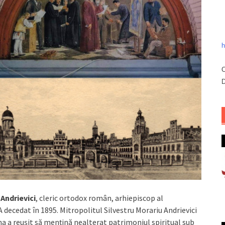
h
C
D
 Andrievici
, cleric ortodox român, arhiepiscop al
 A decedat în 1895. Mitropolitul Silvestru Morariu Andrievici
a a reușit să mențină nealterat patrimoniul spiritual sub