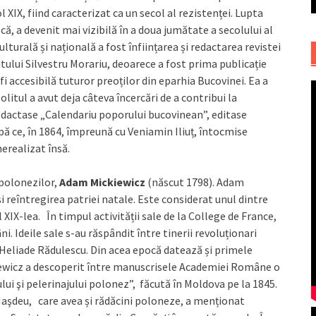
XIX, fiind caracterizat ca un secol al rezistenței. Lupta
ă, a devenit mai vizibilă în a doua jumătate a secolului al
lturală și națională a fost înființarea și redactarea revistei
itului Silvestru Morariu, deoarece a fost prima publicație
fi accesibilă tuturor preoților din eparhia Bucovinei. Ea a
tul a avut deja câteva încercări de a contribui la
 redactase „Calendariu poporului bucovinean”, editase
ă ce, în 1864, împreună cu Veniamin Iliuț, întocmise
nerealizat însă.
 polonezilor,
Adam Mickiewicz
(născut 1798). Adam
i reîntregirea patriei natale. Este considerat unul dintre
 XIX-lea. În timpul activității sale de la College de France,
. Ideile sale s-au răspândit între tinerii revoluționari
 Heliade Rădulescu. Din acea epocă datează și primele
iewicz a descoperit între manuscrisele Academiei Române o
ui şi pelerinajului polonez”, făcută în Moldova pe la 1845.
Haşdeu, care avea și rădăcini poloneze, a menționat