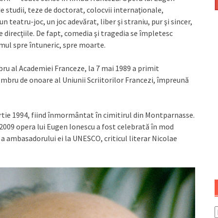
de studii, teze de doctorat, colocvii internaţionale,
n teatru-joc, un joc adevărat, liber şi straniu, pur şi sincer,
e direcţiile. De fapt, comedia şi tragedia se împletesc
ul spre întuneric, spre moarte.
ru al Academiei Franceze, la 7 mai 1989 a primit
embru de onoare al Uniunii Scriitorilor Francezi, împreună
 martie 1994, fiind înmormântat în cimitirul din Montparnasse.
l 2009 opera lui Eugen Ionescu a fost celebrată în mod
 a ambasadorului ei la UNESCO, criticul literar Nicolae