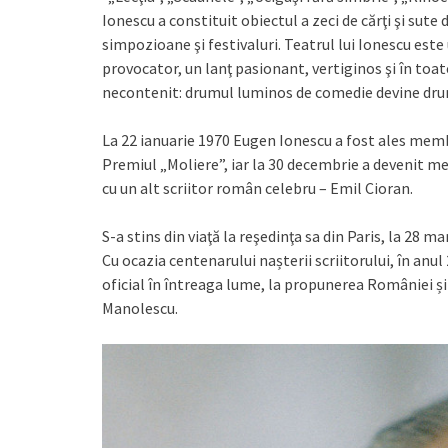
Ionescu a constituit obiectul a zeci de cărţi şi sute 
simpozioane şi festivaluri. Teatrul lui Ionescu este u
provocator, un lanţ pasionant, vertiginos şi în toat
necontenit: drumul luminos de comedie devine drum
La 22 ianuarie 1970 Eugen Ionescu a fost ales memb
Premiul „Moliere”, iar la 30 decembrie a devenit m
cu un alt scriitor român celebru – Emil Cioran.
S-a stins din viaţă la reşedinţa sa din Paris, la 28
Cu ocazia centenarului nașterii scriitorului, în anu
oficial în întreaga lume, la propunerea României și
Manolescu.