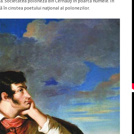
sa. Societatea poloneză din Cernăuţi în poartă numele. În
ă în cinstea poetului naţional al polonezilor.