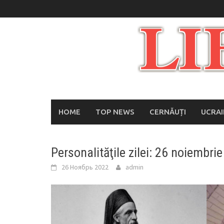
Skip
to
content
HOME
TOP NEWS
CERNĂUȚI
UCRA
Personalităţile zilei: 26 noiembrie
26 Ноябрь 2022
admin