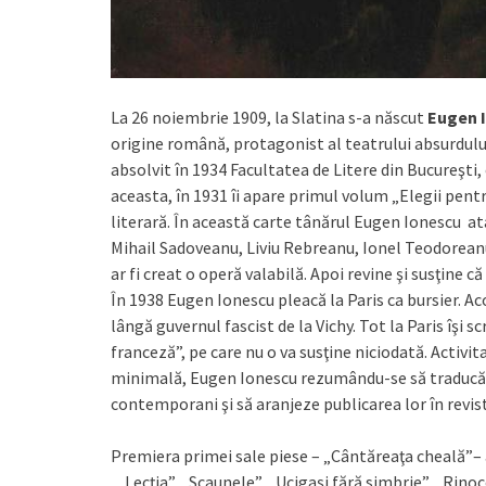
La 26 noiembrie 1909, la Slatina s-a născut
Eugen 
origine română, protagonist al teatrului absurdul
absolvit în 1934 Facultatea de Litere din Bucureşti
aceasta, în 1931 îi apare primul volum „Elegii pent
literară. În această carte tânărul Eugen Ionescu at
Mihail Sadoveanu, Liviu Rebreanu, Ionel Teodoreanu
ar fi creat o operă valabilă. Apoi revine şi susţine c
În 1938 Eugen Ionescu pleacă la Paris ca bursier. A
lângă guvernul fascist de la Vichy. Tot la Paris îşi s
franceză”, pe care nu o va susţine niciodată. Activita
minimală, Eugen Ionescu rezumându-se să traducă s
contemporani şi să aranjeze publicarea lor în revist
Premiera primei sale piese – „Cântăreaţa cheală”– a
„Lecţia”, „Scaunele”, „Ucigaşi fără simbrie”, „Rinoc