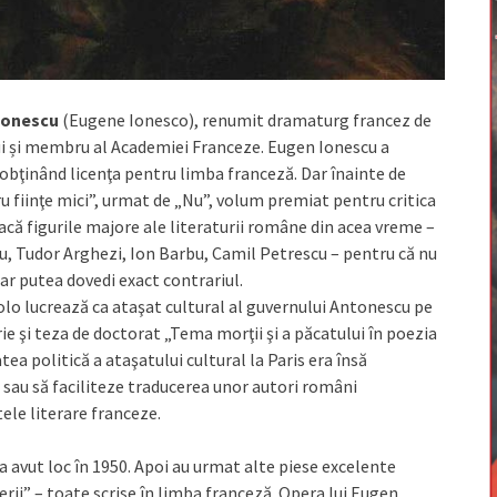
Ionescu
(Eugene Ionesco), renumit dramaturg francez de
ui și membru al Academiei Franceze. Eugen Ionescu a
, obţinând licenţa pentru limba franceză. Dar înainte de
ru fiinţe mici”, urmat de „Nu”, volum premiat pentru critica
acă figurile majore ale literaturii române din acea vreme –
, Tudor Arghezi, Ion Barbu, Camil Petrescu – pentru că nu
ă ar putea dovedi exact contrariul.
colo lucrează ca ataşat cultural al guvernului Antonescu pe
crie şi teza de doctorat „Tema morţii şi a păcatului în poezia
tea politică a ataşatului cultural la Paris era însă
au să faciliteze traducerea unor autori români
ele literare franceze.
 avut loc în 1950. Apoi au urmat alte piese excelente
erii” – toate scrise în limba franceză. Opera lui Eugen