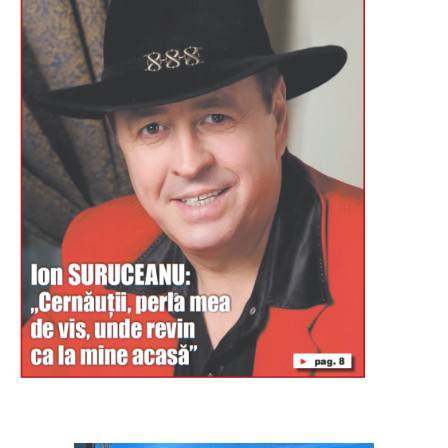
Буковина