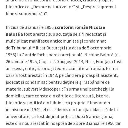
filosofice ca „Despre natura zeilor” şi „Despre supremul
bine şi supremul rău”.
În ziua de 3 ianuarie 1956
scriitorul român Nicolae
Balotă
a fost arestat sub acuzaţia de a fi redactat şi
multiplicat manifeste anticomuniste şi condamnat
de Tribunalul Militar Bucureşti (la data de 5 octombrie
1956) la 7 ani de închisoare corecţională. Nicolae Balotă (n.
26 ianuarie 1925, Cluj – d. 20 august 2014, Nice, Franţa) a fost
un eseist, critic, istoric și teoretician literar român. Prima
oară a fost arestat în 1948, pe când era proaspăt asistent,
judecat și condamnat pentru deținere și răspândire de
material subversiv descoperit în urma unei percheziții la
domiciliu, care consta din cărțile de literatură, istorie,
filosofie și politică din biblioteca proprie. Eliberat din
închisoare în 1949, el este demis din funcția didactică de la
universitate, ca fost deținut politic. După 5 ani de șomaj
este din nou arestat în noaptea de 2 spre 3 ianuarie 1956 din