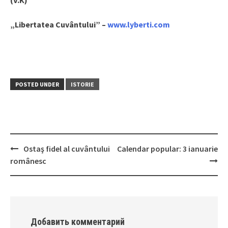
(V.K)
„Libertatea Cuvântului” –
www.lyberti.com
POSTED UNDER
ISTORIE
Ostaş fidel al cuvântului
Calendar popular: 3 ianuarie
Post
românesc
navigation
Добавить комментарий