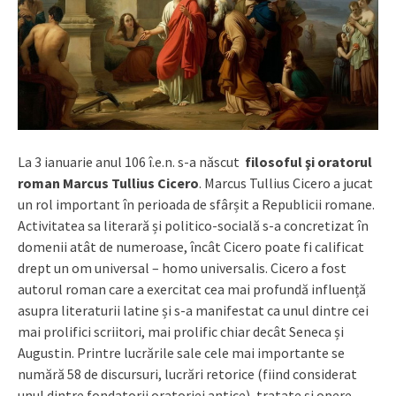
La 3 ianuarie anul 106 î.e.n. s-a născut
filosoful şi oratorul
roman Marcus Tullius Cicero
. Marcus Tullius Cicero a jucat
un rol important în perioada de sfârșit a Republicii romane.
Activitatea sa literară și politico-socială s-a concretizat în
domenii atât de numeroase, încât Cicero poate fi calificat
drept un om universal – homo universalis. Cicero a fost
autorul roman care a exercitat cea mai profundă influență
asupra literaturii latine și s-a manifestat ca unul dintre cei
mai prolifici scriitori, mai prolific chiar decât Seneca și
Augustin. Printre lucrările sale cele mai importante se
numără 58 de discursuri, lucrări retorice (fiind considerat
unul dintre fondatorii oratoriei antice), tratate şi opere