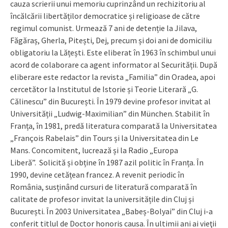
cauza scrierii unui memoriu cuprinzând un rechizitoriu al
încălcării libertăților democratice și religioase de către
regimul comunist. Urmează 7 ani de detenție la Jilava,
Făgăraș, Gherla, Pitești, Dej, precum și doi ani de domiciliu
obligatoriu la Lățești. Este eliberat în 1963 în schimbul unui
acord de colaborare ca agent informator al Securității. După
eliberare este redactor la revista „Familia” din Oradea, apoi
cercetător la Institutul de Istorie și Teorie Literară „G.
Călinescu” din București. În 1979 devine profesor invitat al
Universității „Ludwig-Maximilian” din München. Stabilit în
Franța, în 1981, predă literatura comparată la Universitatea
„François Rabelais” din Tours și la Universitatea din Le
Mans. Concomitent, lucrează și la Radio „Europa
Liberă”. Solicită și obține în 1987 azil politic în Franța. În
1990, devine cetățean francez. A revenit periodic în
România, susținând cursuri de literatură comparată în
calitate de profesor invitat la universitățile din Cluj și
București. În 2003 Universitatea „Babeș-Bolyai” din Cluj i-a
conferit titlul de Doctor honoris causa. În ultimii ani ai vieţii