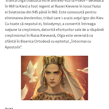
Sfânta Olga (născută între anii 890-925 la Pskov – decedată
în 969 la Kiev) a fost regent al Rusiei Kievene în locul fiului
ei Sviatoslav din 945 până în 960. Este cunoscută pentru
eliminarea drevlenilor, tribul care i-a ucis soţul Igor din Kiev.
Cu toate că nepotul ei, Volodymyr, a convertit întreaga
naţiune la creştinism, datorită eforturilor sale de a răspândi
creştinismul în Rusia Kieveană, Olga este venerată ca
sfântă în Biserica Ortodoxă cu epitetul „Întocmai cu
Apostolii”.