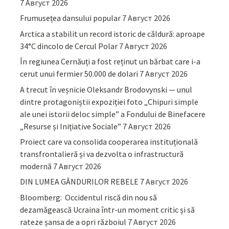
7 Август 2026
Frumusețea dansului popular
7 Август 2026
Arctica a stabilit un record istoric de căldură: aproape
34°C dincolo de Cercul Polar
7 Август 2026
În regiunea Cernăuți a fost reținut un bărbat care i-a
cerut unui fermier 50.000 de dolari
7 Август 2026
A trecut în veșnicie Oleksandr Brodovynski — unul
dintre protagoniștii expoziției foto „Chipuri simple
ale unei istorii deloc simple” a Fondului de Binefacere
„Resurse și Inițiative Sociale”
7 Август 2026
Proiect care va consolida cooperarea instituțională
transfrontalieră și va dezvolta o infrastructură
modernă
7 Август 2026
DIN LUMEA GÂNDURILOR REBELE
7 Август 2026
Bloomberg: Occidentul riscă din nou să
dezamăgească Ucraina într-un moment critic și să
rateze șansa de a opri războiul
7 Август 2026