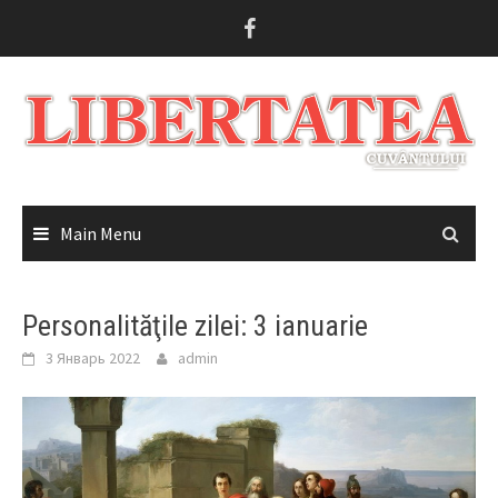
Skip
to
content
Main Menu
Personalităţile zilei: 3 ianuarie
3 Январь 2022
admin