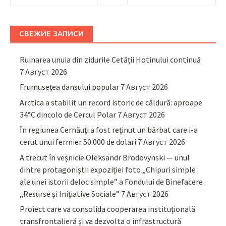
СВЕЖИЕ ЗАПИСИ
Ruinarea unuia din zidurile Cetății Hotinului continuă
7 Август 2026
Frumusețea dansului popular
7 Август 2026
Arctica a stabilit un record istoric de căldură: aproape
34°C dincolo de Cercul Polar
7 Август 2026
În regiunea Cernăuți a fost reținut un bărbat care i-a
cerut unui fermier 50.000 de dolari
7 Август 2026
A trecut în veșnicie Oleksandr Brodovynski — unul
dintre protagoniștii expoziției foto „Chipuri simple
ale unei istorii deloc simple” a Fondului de Binefacere
„Resurse și Inițiative Sociale”
7 Август 2026
Proiect care va consolida cooperarea instituțională
transfrontalieră și va dezvolta o infrastructură