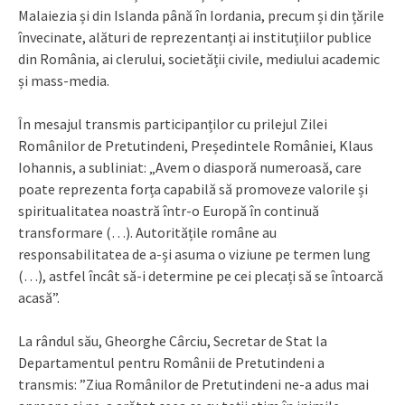
Malaiezia și din Islanda până în Iordania, precum și din țările
învecinate, alături de reprezentanți ai instituțiilor publice
din România, ai clerului, societății civile, mediului academic
și mass-media.
În mesajul transmis participanților cu prilejul Zilei
Românilor de Pretutindeni, Președintele României, Klaus
Iohannis, a subliniat: „Avem o diasporă numeroasă, care
poate reprezenta forța capabilă să promoveze valorile și
spiritualitatea noastră într-o Europă în continuă
transformare (…). Autoritățile române au
responsabilitatea de a-și asuma o viziune pe termen lung
(…), astfel încât să-i determine pe cei plecați să se întoarcă
acasă”.
La rândul său, Gheorghe Cârciu, Secretar de Stat la
Departamentul pentru Românii de Pretutindeni a
transmis: ”Ziua Românilor de Pretutindeni ne-a adus mai