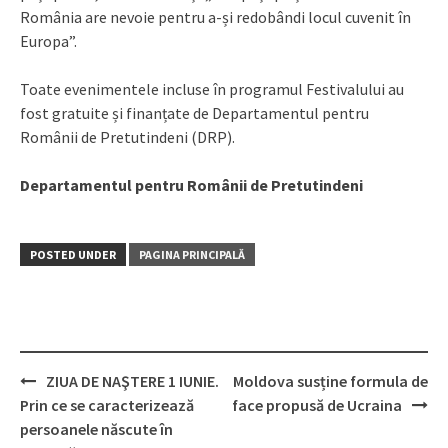
România are nevoie pentru a-și redobândi locul cuvenit în
Europa”.
Toate evenimentele incluse în programul Festivalului au
fost gratuite și finanțate de Departamentul pentru
Românii de Pretutindeni (DRP).
Departamentul pentru Românii de Pretutindeni
POSTED UNDER
PAGINA PRINCIPALĂ
ZIUA DE NAŞTERE 1 IUNIE.
Moldova susține formula de
Post
Prin ce se caracterizează
face propusă de Ucraina
navigation
persoanele născute în