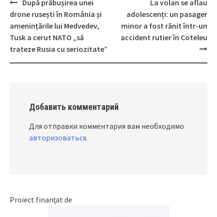
După prăbușirea unei
La volan se aflau
Post
drone rusești în România și
adolescenți: un pasager
navigation
amenințările lui Medvedev,
minor a fost rănit într-un
Tusk a cerut NATO „să
accident rutier în Coteleu
trateze Rusia cu seriozitate”
Добавить комментарий
Для отправки комментария вам необходимо
авторизоваться
.
Proiect finanțat de