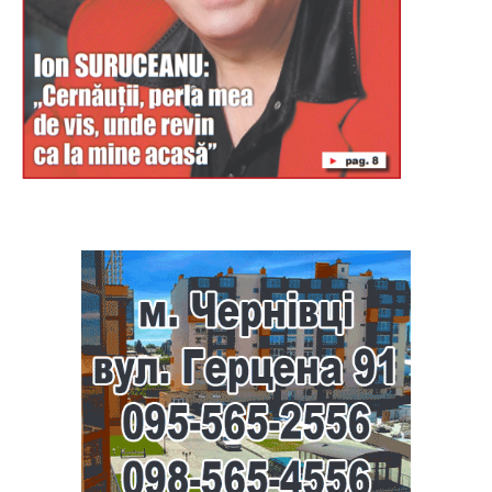
Буковина