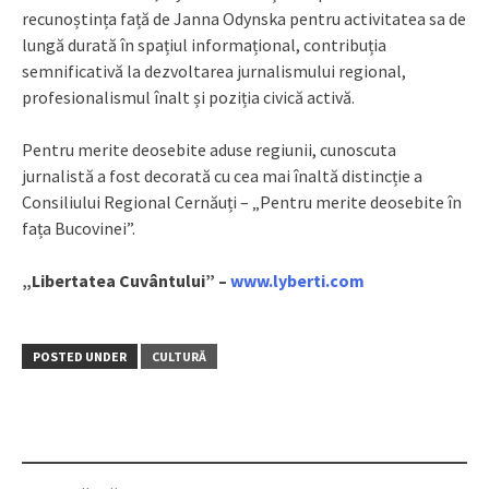
recunoștința față de Janna Odynska pentru activitatea sa de
lungă durată în spațiul informațional, contribuția
semnificativă la dezvoltarea jurnalismului regional,
profesionalismul înalt și poziția civică activă.
Pentru merite deosebite aduse regiunii, cunoscuta
jurnalistă a fost decorată cu cea mai înaltă distincție a
Consiliului Regional Cernăuți – „Pentru merite deosebite în
fața Bucovinei”.
„Libertatea Cuvântului” –
www.lyberti.com
POSTED UNDER
CULTURĂ