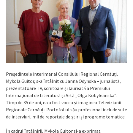
Președintele interimar al Consiliului Regional Cernăuți,
Mykola Guitor, s-a întâlnit cu Janna Odynska – jurnalistă,
prezentatoare TV, scriitoare și laureată a Premiului
Internațional de Literatură și Artă „Olga Kobyleanska”.
Timp de 35 de ani, ea a fost vocea și imaginea Televiziunii
Regionale Cernăuți. Portofoliul său profesional include sute
de interviuri, mii de reportaje de știri și programe tematice.
În cadrul întâlnirii, Mykola Guitor și-a exprimat