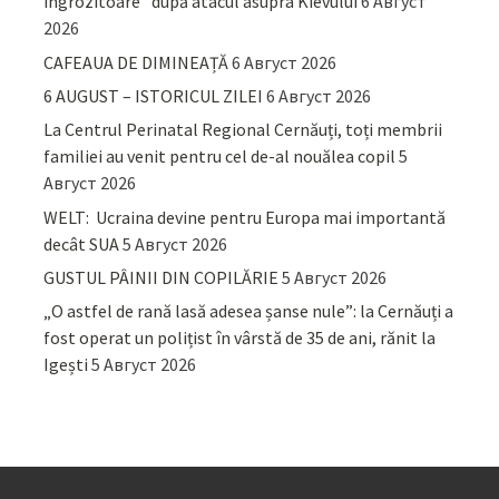
îngrozitoare” după atacul asupra Kievului
6 Август
2026
CAFEAUA DE DIMINEAȚĂ
6 Август 2026
6 AUGUST – ISTORICUL ZILEI
6 Август 2026
La Centrul Perinatal Regional Cernăuți, toți membrii
familiei au venit pentru cel de-al nouălea copil
5
Август 2026
WELT: Ucraina devine pentru Europa mai importantă
decât SUA
5 Август 2026
GUSTUL PÂINII DIN COPILĂRIE
5 Август 2026
„O astfel de rană lasă adesea șanse nule”: la Cernăuți a
fost operat un polițist în vârstă de 35 de ani, rănit la
Igești
5 Август 2026