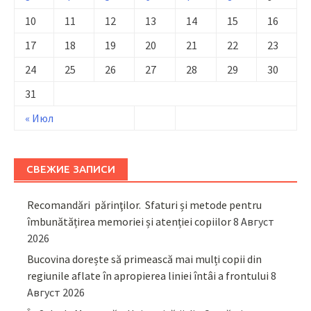
10
11
12
13
14
15
16
17
18
19
20
21
22
23
24
25
26
27
28
29
30
31
« Июл
СВЕЖИЕ ЗАПИСИ
Recomandări părinţilor. Sfaturi și metode pentru
îmbunătățirea memoriei și atenției copiilor
8 Август
2026
Bucovina dorește să primească mai mulți copii din
regiunile aflate în apropierea liniei întâi a frontului
8
Август 2026