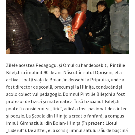
Zilele acestea Pedagogul și Omul cu har deosebit, Pintilie
Bilețchi a împlinit 90 de ani. Născut în satul Oprișeni, el a
activat toată viața la Boian, în deosebi la Priprutia, unde a
fost director de școală, precum și la Hlinița, conducând și
acolo colectivul pedagogic. Domnul Pintilie Bilețchi a fost
profesor de fizică și matematică. Însă fizicianul Bilețchi
poate fi considerat și „liric”, adică a fost pasionat de cântec
și poezie. La Școala din Hlinița a creat o fanfară, a compus
imnul Gimnaziului din Boian-Hlinița (în prezent Liceul
„Liderul”). De altfel, el a scris și imnul satului său de baștină