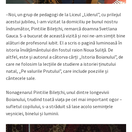
–Noi, un grup de pedagogi de la Liceul „Liderul”, cu prilejul
acestui jubileu, l-am vizitat la domiciliu pe bunul nostru
îndrumător, Pintilie Bilețchi, remarcă doamna Svetlana
Gauca. S-a bucurat de această vizită și noi ne-am simțit bine
alături de profesorul iubit. El a scris o pagină luminoasă în
istoria învățământului din fostul raion Noua Suliță. De
altfel, este și autorul a câtorva cărți: „Istoria Boianului”, de
care ne folosim la lecțiile de studiere a istoriei ținutului
natal, „Pe valurile Prutului”, care include poeziile și
cântecele sale.
Nonagenarul Pintilie Bilețchi, unul dintre longevivii
Boianului, trudind toată viața pe cel mai important ogor –
sufletul copilului, s-a străduit să lase acolo semințele
veșniciei, binelui și luminii.