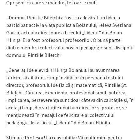
Oprișeni, cu care se mândrește foarte mult.
–Domnul Pintilie Bilețchi a fost cu adevărat un lider, a
participat activ la viața publică a Boianului, relevă Svetlana
Gauca, actuala directoare a Liceului „Liderul” din Boian-
Hlinița. El a fost profesorul profesorilor. O bună parte
dintre membrii colectivului nostru pedagogic sunt discipolii
domnului Pintilie Bilețchi.
„Generații de elevi din Hlinița Boianului au avut marea
fericire să aibă un scump învățător în persoana fostului
director, profesorului de fizică și matematică, Pintilie Șt.
Bilețchi. Dăruirea, experiența, profesionalismul, puterea,
implicarea, perseverența sunt doar câteva din calitățile și, în
același timp, din virtuțile unui bun director și profesor, se
menționează în mesajul de felicitare al colectivului
pedagogic de la Liceul „Liderul” din Boian-Hlinița.
Stimate Profesor! La ceas jubiliar Vă mulțumim pentru