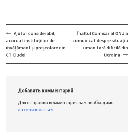
Ajutor considerabil,
Înaltul Comisar al ONU a
Post
acordat instituțiilor de
comunicat despre situația
navigation
învățământ și preșcolare din
umanitară dificilă din
CT Ciudei
Ucraina
Добавить комментарий
Для отправки комментария вам необходимо
авторизоваться
.