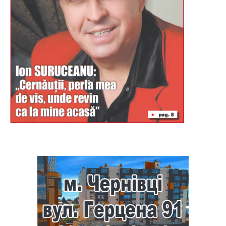
Буковина