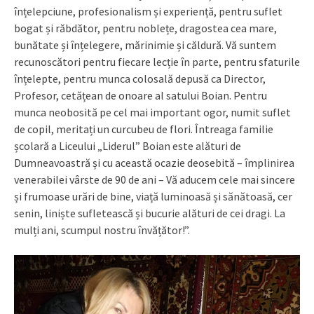
înțelepciune, profesionalism și experiență, pentru suflet
bogat și răbdător, pentru noblețe, dragostea cea mare,
bunătate și înțelegere, mărinimie și căldură. Vă suntem
recunoscători pentru fiecare lecție în parte, pentru sfaturile
înțelepte, pentru munca colosală depusă ca Director,
Profesor, cetățean de onoare al satului Boian. Pentru
munca neobosită pe cel mai important ogor, numit suflet
de copil, meritați un curcubeu de flori. Întreaga familie
școlară a Liceului „Liderul” Boian este alături de
Dumneavoastră și cu această ocazie deosebită – împlinirea
venerabilei vârste de 90 de ani – Vă aducem cele mai sincere
și frumoase urări de bine, viață luminoasă și sănătoasă, cer
senin, liniște sufletească și bucurie alături de cei dragi. La
mulți ani, scumpul nostru învățător!”.