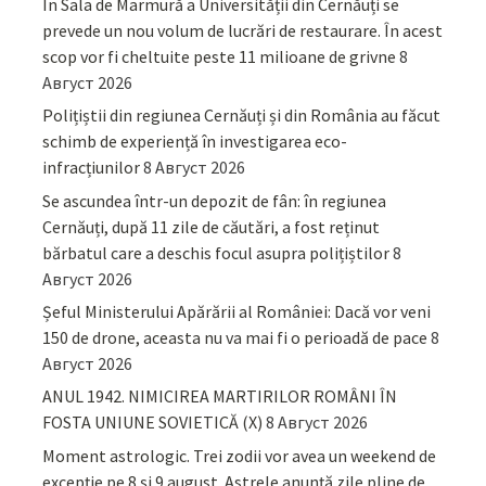
În Sala de Marmură a Universității din Cernăuți se
prevede un nou volum de lucrări de restaurare. În acest
scop vor fi cheltuite peste 11 milioane de grivne
8
Август 2026
Polițiștii din regiunea Cernăuți și din România au făcut
schimb de experiență în investigarea eco-
infracțiunilor
8 Август 2026
Se ascundea într-un depozit de fân: în regiunea
Cernăuți, după 11 zile de căutări, a fost reținut
bărbatul care a deschis focul asupra polițiștilor
8
Август 2026
Șeful Ministerului Apărării al României: Dacă vor veni
150 de drone, aceasta nu va mai fi o perioadă de pace
8
Август 2026
ANUL 1942. NIMICIREA MARTIRILOR ROMÂNI ÎN
FOSTA UNIUNE SOVIETICĂ (X)
8 Август 2026
Moment astrologic. Trei zodii vor avea un weekend de
excepție pe 8 și 9 august. Astrele anunță zile pline de