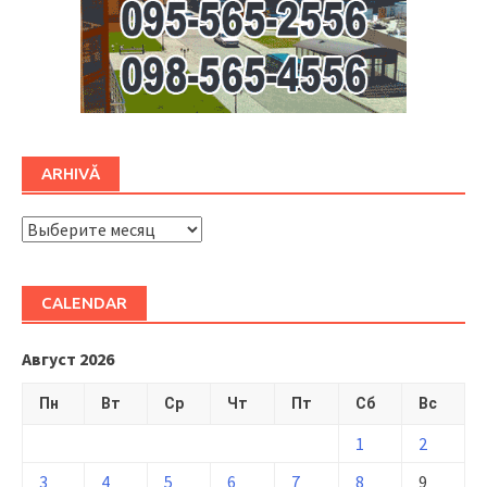
ARHIVĂ
ARHIVĂ
CALENDAR
Август 2026
Пн
Вт
Ср
Чт
Пт
Сб
Вс
1
2
3
4
5
6
7
8
9