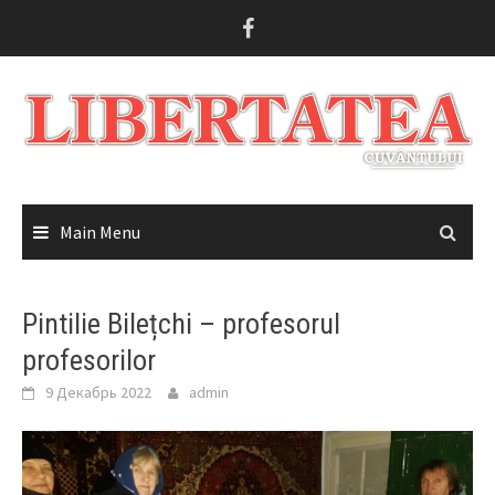
Skip
to
content
Main Menu
Pintilie Bilețchi – profesorul
profesorilor
9 Декабрь 2022
admin