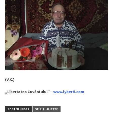
(V.K.)
„Libertatea Cuvântului” –
www.lyberti.com
POSTED UNDER
SPIRITUALITATE