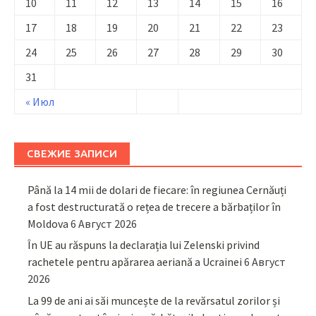
10
11
12
13
14
15
16
17
18
19
20
21
22
23
24
25
26
27
28
29
30
31
« Июл
СВЕЖИЕ ЗАПИСИ
Până la 14 mii de dolari de fiecare: în regiunea Cernăuți
a fost destructurată o rețea de trecere a bărbaților în
Moldova
6 Август 2026
În UE au răspuns la declarația lui Zelenski privind
rachetele pentru apărarea aeriană a Ucrainei
6 Август
2026
La 99 de ani ai săi muncește de la revărsatul zorilor și