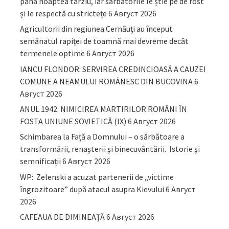
până noaptea târziu, iar sărbătorile le știe pe de rost
și le respectă cu strictețe
6 Август 2026
Agricultorii din regiunea Cernăuți au început
semănatul rapiței de toamnă mai devreme decât
termenele optime
6 Август 2026
IANCU FLONDOR: SERVIREA CREDINCIOASĂ A CAUZEI
COMUNE A NEAMULUI ROMÂNESC DIN BUCOVINA
6
Август 2026
ANUL 1942. NIMICIREA MARTIRILOR ROMÂNI ÎN
FOSTA UNIUNE SOVIETICĂ (IX)
6 Август 2026
Schimbarea la Față a Domnului – o sărbătoare a
transformării, renașterii și binecuvântării. Istorie și
semnificații
6 Август 2026
WP: Zelenski a acuzat partenerii de „victime
îngrozitoare” după atacul asupra Kievului
6 Август
2026
CAFEAUA DE DIMINEAȚĂ
6 Август 2026