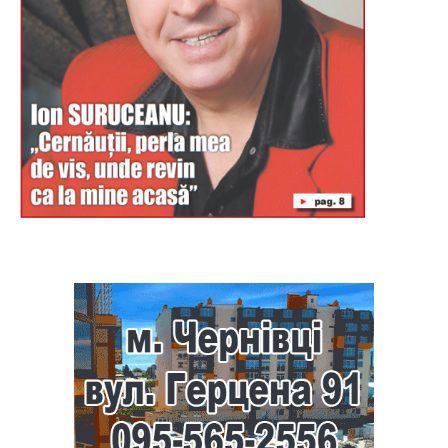
Буковина