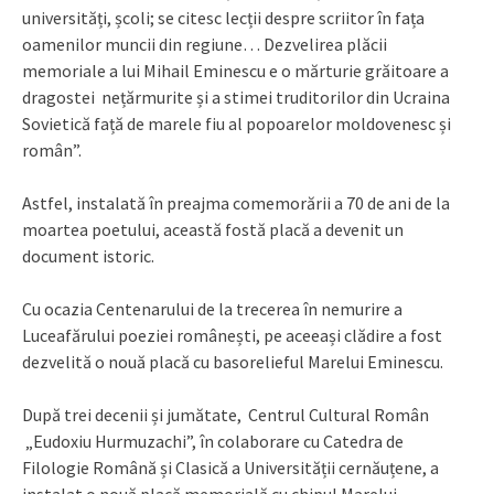
universități, școli; se citesc lecții despre scriitor în fața
oamenilor muncii din regiune… Dezvelirea plăcii
memoriale a lui Mihail Eminescu e o mărturie grăitoare a
dragostei nețărmurite și a stimei truditorilor din Ucraina
Sovietică față de marele fiu al popoarelor moldovenesc și
român”.
Astfel, instalată în preajma comemorării a 70 de ani de la
moartea poetului, această fostă placă a devenit un
document istoric.
Cu ocazia Centenarului de la trecerea în nemurire a
Luceafărului poeziei românești, pe aceeași clădire a fost
dezvelită o nouă placă cu basorelieful Marelui Eminescu.
După trei decenii și jumătate, Centrul Cultural Român
„Eudoxiu Hurmuzachi”, în colaborare cu Catedra de
Filologie Română și Clasică a Universității cernăuțene, a