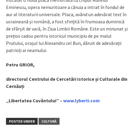
instalat o nouă placă memorială cu chipul Marelui
Eminescu, opera nemuritoare a căruia a intrat în fondul de
aur al literaturii universale. Placa, având un adevărat text în
ucraineană și română, a fost sfințită în frumoasa duminică
de sfârșit de vară, în Ziua Limbii Române. Este un minunat și
prețios cadou pentru istoricul municipiu de pe malul
Prutului, orașul lui Alexandru cel Bun, dăruit de adevărații
patrioți ai neamului.
Petru GRIOR,
directorul Centrului de Cercetări Istorice și Culturale din
Cernăuți
„Libertatea Cuvântului” –
www.lyberti.com
POSTED UNDER
CULTURĂ