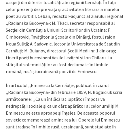
oaspeți din diferite localități ale regiunii Cernăuți. În fața
celor prezenți despre viața și activitatea literară a marelui
poet au vorbit I. Ceban, redactor-adjunct al ziarului regional
,,Radianska Bucovyna»; M. Tkaci, secretar responsabil al
Secției din Cernăuți a Uniunii Scriitorilor din Ucraina; F.
Cimborovici, învățător la Școala din Dinăuți, fostul raion
Noua Suliță; A. Sadovnic, lector la Universitatea de Stat din
Cernăuți; M. Buianov, directorul Școlii Medii nr. 1 din oraș;
tinerii poeți bucovineni Vasile Levițchi și Ion Chilaru. La
sfârșitul solemnităților au fost declamate în limbile
română, rusă și ucraineană poezii de Eminescu.
În articolul ,,Eminescu la Cernăuți», publicat în ziarul
,,Radianska Bucovyna» din februarie 1959, N. Bogaiciuk scria
următoarele: „Ca un înflăcărat luptător împotriva
nedreptății sociale și ca un dârz apărător al celor umiliți M.
Eminescu ne este aproape și înțeles. De aceasta poporul
sovietic comemorează amintirea lui. Operele lui Eminescu
sunt traduse în limbile rusă, ucraineană, sunt studiate în