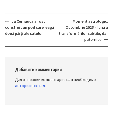
La Cernauca a fost
Moment astrologic.
Post
construit un pod care leagă
Octombrie 2025 – lună a
navigation
două părți ale satului
transformărilor subtile, dar
puternice
Добавить комментарий
Для отправки комментария вам необходимо
авторизоваться
.