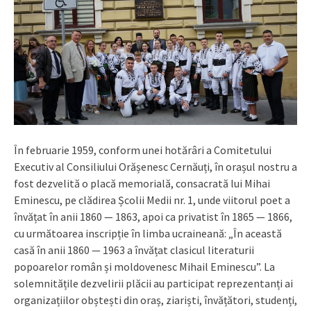
În februarie 1959, conform unei hotărâri a Comitetului
Executiv al Consiliului Orășenesc Cernăuți, în orașul nostru a
fost dezvelită o placă memorială, consacrată lui Mihai
Eminescu, pe clădirea Școlii Medii nr. 1, unde viitorul poet a
învățat în anii 1860 — 1863, apoi ca privatist în 1865 — 1866,
cu următoarea inscripție în limba ucraineană: „În această
casă în anii 1860 — 1963 a învățat clasicul literaturii
popoarelor român și moldovenesc Mihail Eminescu”. La
solemnitățile dezvelirii plăcii au participat reprezentanți ai
organizațiilor obștești din oraș, ziariști, învățători, studenți,