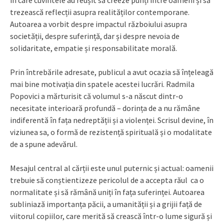
în care cuvintele au reușit să creeze punți între oameni și să
trezească reflecții asupra realităților contemporane.
Autoarea a vorbit despre impactul războiului asupra
societății, despre suferință, dar și despre nevoia de
solidaritate, empatie și responsabilitate morală.
Prin întrebările adresate, publicul a avut ocazia să înțeleagă
mai bine motivația din spatele acestei lucrări. Radmila
Popovici a mărturisit că volumul s-a născut dintr-o
necesitate interioară profundă – dorința de a nu rămâne
indiferentă în fața nedreptății și a violenței. Scrisul devine, în
viziunea sa, o formă de rezistență spirituală și o modalitate
de a spune adevărul.
Mesajul central al cărții este unul puternic și actual: oamenii
trebuie să conștientizeze pericolul de a accepta răul ca o
normalitate și să rămână uniți în fața suferinței. Autoarea
subliniază importanța păcii, a umanității și a grijii față de
viitorul copiilor, care merită să crească într-o lume sigură și