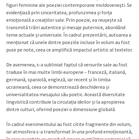
figuri feminine ale poeziei contemporane moldovenești. Se
evidențiază prin sinceritatea, profunzimea și forța
emoțională a creațiilor sale. Prin poezie, ea reușește să
transmită trăiri autentice și mesaje puternice, abordând
teme actuale și universale. În cadrul prezentării, autoarea a
menționat că unele dintre poeziile incluse în volum au fost
puse pe note, ceea ce amplifică impactul artistic al textelor.
De asemenea, s-a subliniat faptul că versurile sale au fost
traduse în mai multe limbi europene – franceză, italiană,
germană, spaniolă, engleză, iar recent și în limba
ucraineană, ceea ce demonstrează deschiderea și
universalitatea mesajului său poetic. Această diversitate
lingvistică contribuie la circulația ideilor și la apropierea
dintre culturi, oferind poeziei o dimensiune globală.
În cadrul evenimentului au fost citite fragmente din volum,
iar atmosfera s-a transformat în una profund emoționantă,