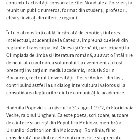
contextul activității consacrate Zilei Mondiale a Poeziei și a
reunit un public numeros, format din studenți, profesori,
elevi și invitați din diferite regiuni.
Într-o atmosferă caldă, încărcată de emoție și interes
intelectual, studenții de la Catedră, împreună cu elevii din
regiunile Transcarpatică, Odesa și Cernăuți, participanți la
Olimpiada de limba și literatura română, au avut o întâlnire
de neuitat cu autoarea volumului. La eveniment au fost
prezenți invitați din mediul academic, inclusiv Sorin
Bocancea, rectorul Universității „Petre Andrei” din Iași,
contribuind astfel la un dialog intercultural valoros și la
consolidarea legăturilor dintre comunitățile academice.
Radmila Popovici s-a născut la 31 august 1972, în Floricioaia
Veche, raionul Ungheni. Ea este poetă, scriitoare, autoare
de cântece și actriță din Republica Moldova, membră a
Uniunilor Scriitorilor din Moldova și România, fiind
considerată una dintre cele mai cunoscute și apreciate