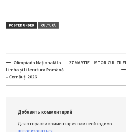
POSTED UNDER
CULTURĂ
Olimpiada Națională la
27 MARTIE – ISTORICUL ZILEI
Post
Limba și Literatura Română
navigation
– Cernăuți 2026
Добавить комментарий
Для отправки комментария вам необходимо
авторизоваться
.