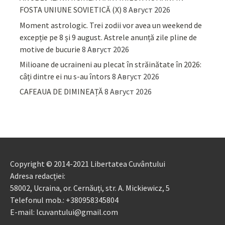
FOSTA UNIUNE SOVIETICĂ (X)
8 Август 2026
Moment astrologic. Trei zodii vor avea un weekend de
excepție pe 8 și 9 august. Astrele anunță zile pline de
motive de bucurie
8 Август 2026
Milioane de ucraineni au plecat în străinătate în 2026:
câți dintre ei nu s-au întors
8 Август 2026
CAFEAUA DE DIMINEAȚĂ
8 Август 2026
Copyright © 2014-2021 Libertatea Cuvântului
Adresa redacției:
58002, Ucraina, or. Cernăuți, str. A. Mickiewicz, 5
Telefonul mob.: +380958345804
E-mail: lcuvantului@gmail.com