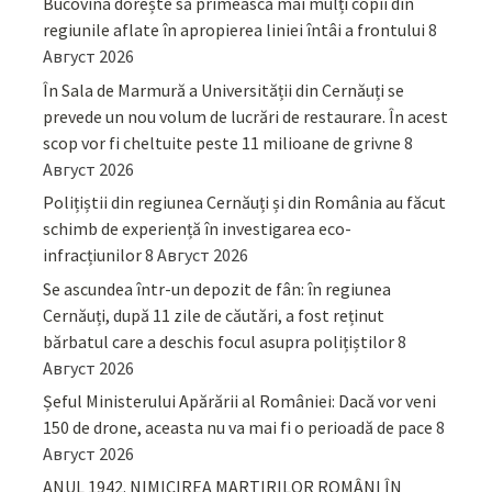
Bucovina dorește să primească mai mulți copii din
regiunile aflate în apropierea liniei întâi a frontului
8
Август 2026
În Sala de Marmură a Universității din Cernăuți se
prevede un nou volum de lucrări de restaurare. În acest
scop vor fi cheltuite peste 11 milioane de grivne
8
Август 2026
Polițiștii din regiunea Cernăuți și din România au făcut
schimb de experiență în investigarea eco-
infracțiunilor
8 Август 2026
Se ascundea într-un depozit de fân: în regiunea
Cernăuți, după 11 zile de căutări, a fost reținut
bărbatul care a deschis focul asupra polițiștilor
8
Август 2026
Șeful Ministerului Apărării al României: Dacă vor veni
150 de drone, aceasta nu va mai fi o perioadă de pace
8
Август 2026
ANUL 1942. NIMICIREA MARTIRILOR ROMÂNI ÎN