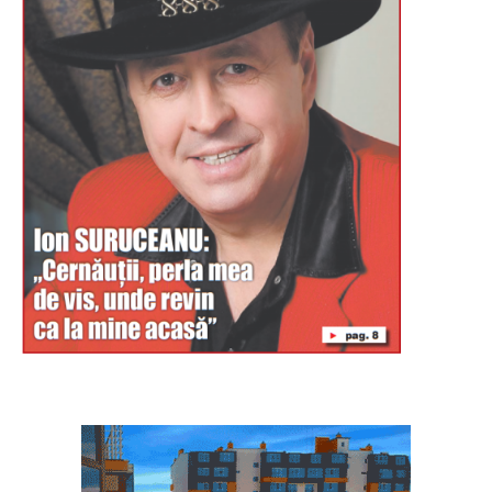
Буковина