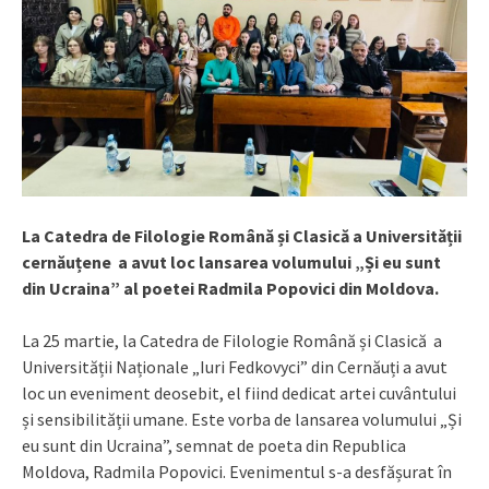
La Catedra de Filologie Română și Clasică a Universității
cernăuțene a avut loc lansarea volumului „Și eu sunt
din Ucraina” al poetei Radmila Popovici din Moldova.
La 25 martie, la Catedra de Filologie Română și Clasică a
Universității Naționale „Iuri Fedkovyci” din Cernăuți a avut
loc un eveniment deosebit, el fiind dedicat artei cuvântului
și sensibilității umane. Este vorba de lansarea volumului „Și
eu sunt din Ucraina”, semnat de poeta din Republica
Moldova, Radmila Popovici. Evenimentul s-a desfășurat în