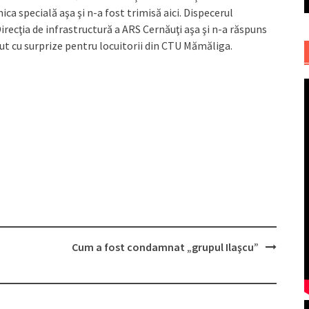
ca specială aşa şi n-a fost trimisă aici. Dispecerul
irecţia de infrastructură a ARS Cernăuţi aşa şi n-a răspuns
put cu surprize pentru locuitorii din CTU Mămăliga.
Cum a fost condamnat „grupul Ilaşcu”