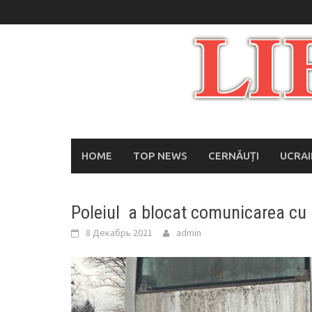
Skip
to
content
HOME
TOP NEWS
CERNĂUȚI
UCRA
Poleiul a blocat comunicarea cu
8 Декабрь 2021
admin