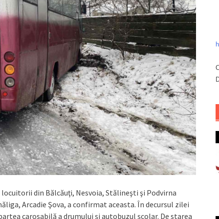
h
C
D
locuitorii din Bălcăuţi, Nesvoia, Stălineşti şi Podvirna
ăliga, Arcadie Şova, a confirmat aceasta. În decursul zilei
e partea carosabilă a drumului şi autobuzul şcolar. De starea