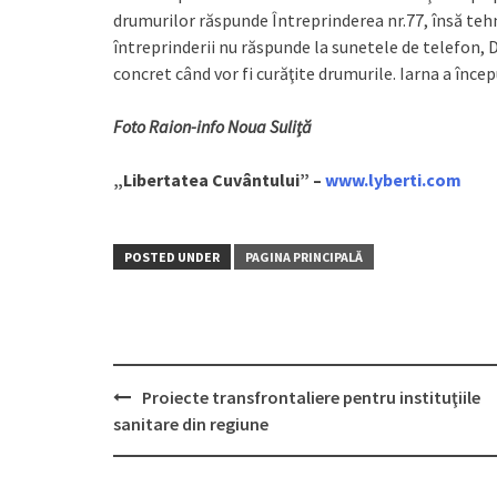
drumurilor răspunde Întreprinderea nr.77, însă tehni
întreprinderii nu răspunde la sunetele de telefon, D
concret când vor fi curăţite drumurile. Iarna a înce
Foto Raion-info Noua Suliţă
„Libertatea Cuvântului” –
www.lyberti.com
POSTED UNDER
PAGINA PRINCIPALĂ
Proiecte transfrontaliere pentru instituţiile
Post
sanitare din regiune
navigation