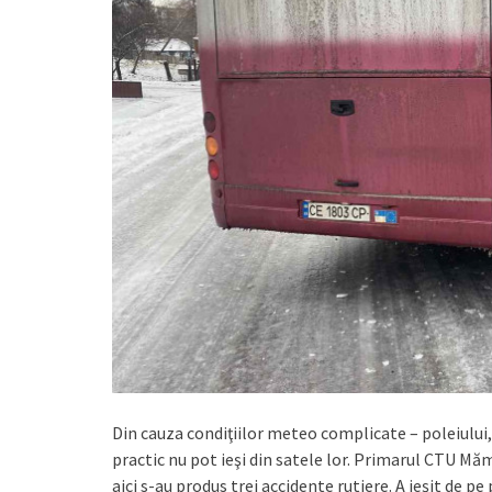
Din cauza condiţiilor meteo complicate – poleiului, 
practic nu pot ieşi din satele lor. Primarul CTU Măm
aici s-au produs trei accidente rutiere. A ieşit de p