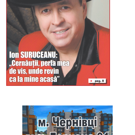
Буковина