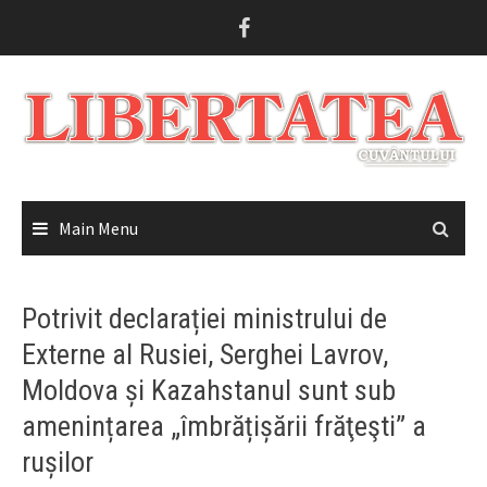
Skip
to
content
Main Menu
Potrivit declarației ministrului de
Externe al Rusiei, Serghei Lavrov,
Moldova și Kazahstanul sunt sub
amenințarea „îmbrățișării frăţeşti” a
rușilor