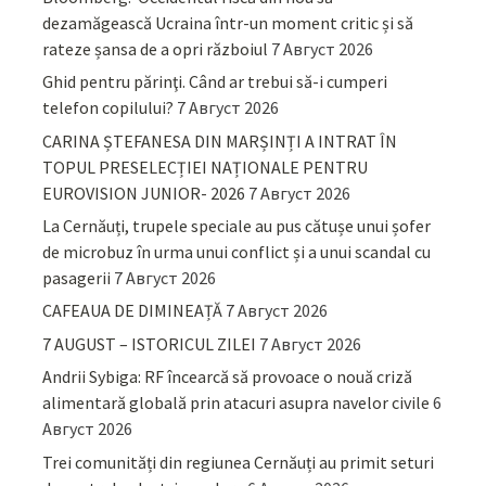
dezamăgească Ucraina într-un moment critic și să
rateze șansa de a opri războiul
7 Август 2026
Ghid pentru părinţi. Când ar trebui să-i cumperi
telefon copilului?
7 Август 2026
CARINA ȘTEFANESA DIN MARȘINȚI A INTRAT ÎN
TOPUL PRESELECȚIEI NAȚIONALE PENTRU
EUROVISION JUNIOR- 2026
7 Август 2026
La Cernăuți, trupele speciale au pus cătușe unui șofer
de microbuz în urma unui conflict și a unui scandal cu
pasagerii
7 Август 2026
CAFEAUA DE DIMINEAȚĂ
7 Август 2026
7 AUGUST – ISTORICUL ZILEI
7 Август 2026
Andrii Sybiga: RF încearcă să provoace o nouă criză
alimentară globală prin atacuri asupra navelor civile
6
Август 2026
Trei comunități din regiunea Cernăuți au primit seturi