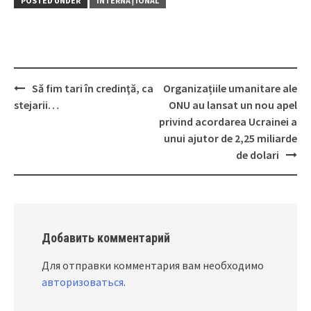
POSTED UNDER
INTERNAŢIONAL
Să fim tari în credinţă, ca
Organizațiile umanitare ale
Post
stejarii…
ONU au lansat un nou apel
navigation
privind acordarea Ucrainei a
unui ajutor de 2,25 miliarde
de dolari
Добавить комментарий
Для отправки комментария вам необходимо
авторизоваться
.