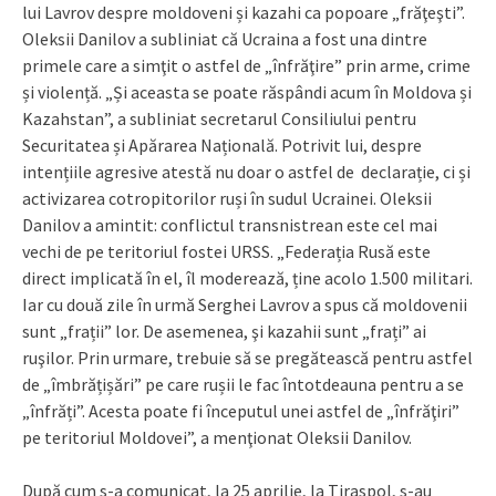
lui Lavrov despre moldoveni și kazahi ca popoare „frăţeşti”.
Oleksii Danilov a subliniat că Ucraina a fost una dintre
primele care a simţit o astfel de „înfrăţire” prin arme, crime
și violență. „Și aceasta se poate răspândi acum în Moldova și
Kazahstan”, a subliniat secretarul Consiliului pentru
Securitatea și Apărarea Națională. Potrivit lui, despre
intențiile agresive atestă nu doar o astfel de declarație, ci și
activizarea cotropitorilor ruși în sudul Ucrainei. Oleksii
Danilov a amintit: conflictul transnistrean este cel mai
vechi de pe teritoriul fostei URSS. „Federația Rusă este
direct implicată în el, îl moderează, ține acolo 1.500 militari.
Iar cu două zile în urmă Serghei Lavrov a spus că moldovenii
sunt „frații” lor. De asemenea, şi kazahii sunt „frați” ai
ruşilor. Prin urmare, trebuie să se pregătească pentru astfel
de „îmbrățișări” pe care rușii le fac întotdeauna pentru a se
„înfrăți”. Acesta poate fi începutul unei astfel de „înfrăţiri”
pe teritoriul Moldovei”, a menţionat Oleksii Danilov.
După cum s-a comunicat, la 25 aprilie, la Tiraspol, s-au