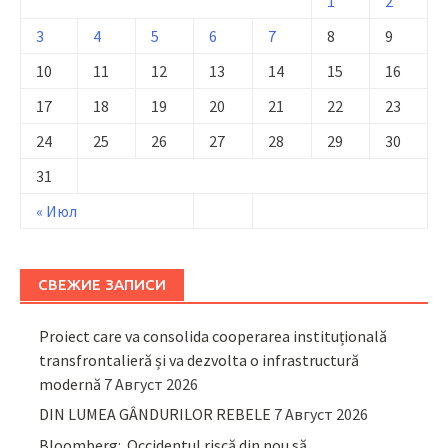
1
2
3
4
5
6
7
8
9
10
11
12
13
14
15
16
17
18
19
20
21
22
23
24
25
26
27
28
29
30
31
« Июл
СВЕЖИЕ ЗАПИСИ
Proiect care va consolida cooperarea instituțională
transfrontalieră și va dezvolta o infrastructură
modernă
7 Август 2026
DIN LUMEA GÂNDURILOR REBELE
7 Август 2026
Bloomberg: Occidentul riscă din nou să