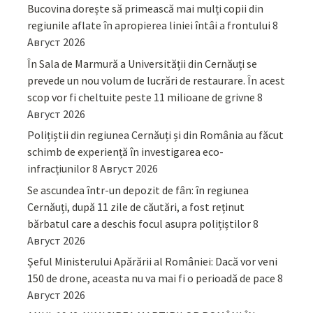
Bucovina dorește să primească mai mulți copii din
regiunile aflate în apropierea liniei întâi a frontului
8
Август 2026
În Sala de Marmură a Universității din Cernăuți se
prevede un nou volum de lucrări de restaurare. În acest
scop vor fi cheltuite peste 11 milioane de grivne
8
Август 2026
Polițiștii din regiunea Cernăuți și din România au făcut
schimb de experiență în investigarea eco-
infracțiunilor
8 Август 2026
Se ascundea într-un depozit de fân: în regiunea
Cernăuți, după 11 zile de căutări, a fost reținut
bărbatul care a deschis focul asupra polițiștilor
8
Август 2026
Șeful Ministerului Apărării al României: Dacă vor veni
150 de drone, aceasta nu va mai fi o perioadă de pace
8
Август 2026