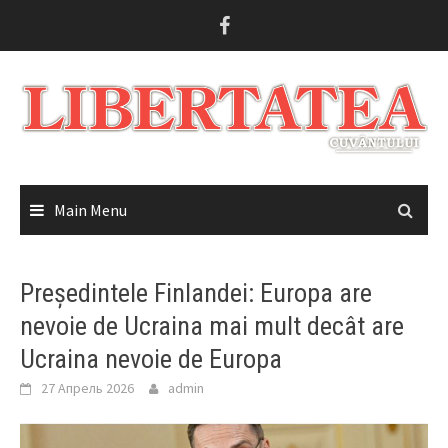
Skip
to
content
Main Menu
Președintele Finlandei: Europa are
nevoie de Ucraina mai mult decât are
Ucraina nevoie de Europa
27 Апрель 2026
admin