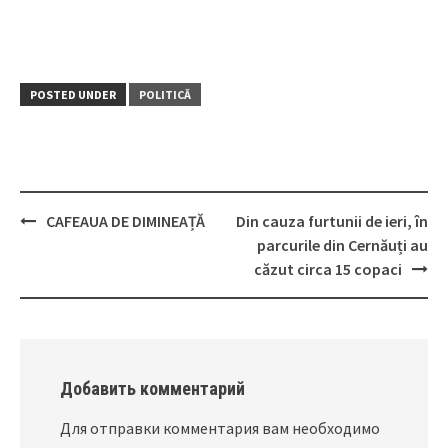
POSTED UNDER
POLITICĂ
CAFEAUA DE DIMINEAȚĂ
Din cauza furtunii de ieri, în
Post
parcurile din Cernăuți au
navigation
căzut circa 15 copaci
Добавить комментарий
Для отправки комментария вам необходимо