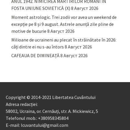
ANUL 1942. NIMICIREA MARTIRILOR ROMÂNI ÎN
FOSTA UNIUNE SOVIETICĂ (X)
8 Август 2026
Moment astrologic. Trei zodii vor avea un weekend de
excepție pe 8 și 9 august. Astrele anunță zile pline de
motive de bucurie
8 Август 2026
Milioane de ucraineni au plecat în străinătate în 2026:
câți dintre ei nu s-au întors
8 Август 2026
CAFEAUA DE DIMINEAȚĂ
8 Август 2026
Copyright © 2014-2021 Libertatea Cuvântului
Adresa redacției:
58002, Ucraina, or. Cernăuți, str. A. Mickiewicz, 5
Telefonul mob.: +380958345804
E-mail: lcuvantului@gmail.com