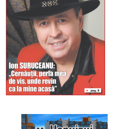
Буковина