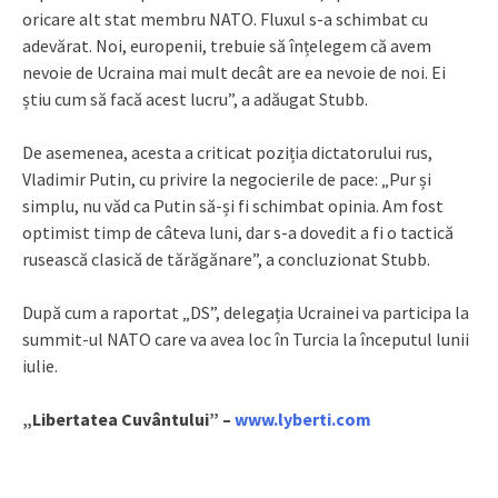
oricare alt stat membru NATO. Fluxul s-a schimbat cu
adevărat. Noi, europenii, trebuie să înțelegem că avem
nevoie de Ucraina mai mult decât are ea nevoie de noi. Ei
știu cum să facă acest lucru”, a adăugat Stubb.
De asemenea, acesta a criticat poziția dictatorului rus,
Vladimir Putin, cu privire la negocierile de pace: „Pur și
simplu, nu văd ca Putin să-și fi schimbat opinia. Am fost
optimist timp de câteva luni, dar s-a dovedit a fi o tactică
rusească clasică de tărăgănare”, a concluzionat Stubb.
După cum a raportat „DS”, delegația Ucrainei va participa la
summit-ul NATO care va avea loc în Turcia la începutul lunii
iulie.
„Libertatea Cuvântului” –
www.lyberti.com