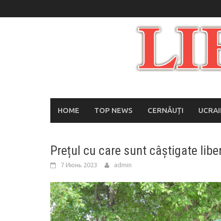
Skip
to
content
HOME
TOP NEWS
CERNĂUȚI
UCRA
Prețul cu care sunt câștigate libe
7 Июнь 2023
admin