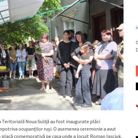
h
C
D
 Teritorială Noua Suliță au fost inaugurate plăci
împotriva ocupanților ruși. O asemenea ceremonie a avut
ă o placă comemorativă pe casa unde a locuit Roman Iașciuk.