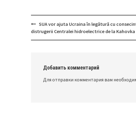
SUA vor ajuta Ucraina în legătură cu consecin
Post
distrugerii Centralei hidroelectrice de la Kahovka
navigation
Добавить комментарий
Для отправки комментария вам необход