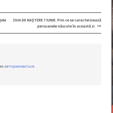
țele
ZIUA DE NAŞTERE 7 IUNIE. Prin ce se caracterizează
persoanele născute în această zi
имо
авторизоваться
.