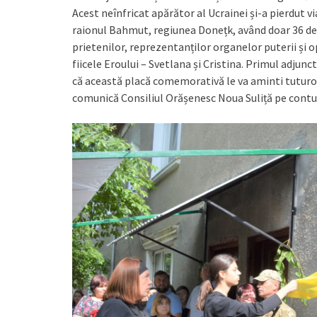
Acest neînfricat apărător al Ucrainei și-a pierdut v
raionul Bahmut, regiunea Donețk, având doar 36 de
prietenilor, reprezentanților organelor puterii și 
fiicele Eroului – Svetlana și Cristina. Primul adjun
că această placă comemorativă le va aminti tuturor 
comunică Consiliul Orășenesc Noua Suliță pe contu