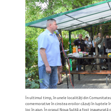
În ultimul timp, în unele localități din Comunitatea
comemorative în cinstea eroilor căzuți în luptele 
loc în ajun. În orașul Noua Suliță a fost inaugurat