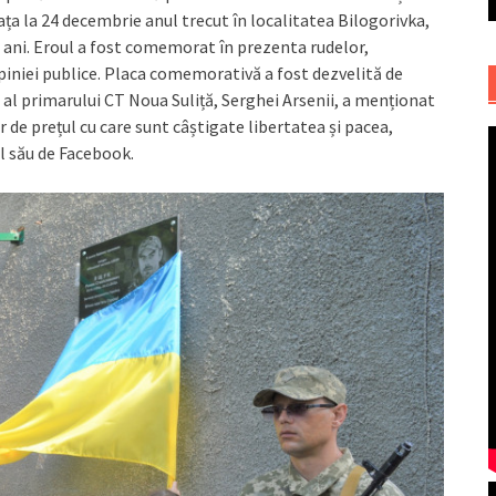
iața la 24 decembrie anul trecut în localitatea Bilogorivka,
 ani. Eroul a fost comemorat în prezenta rudelor,
opiniei publice. Placa comemorativă a fost dezvelită de
ct al primarului CT Noua Suliță, Serghei Arsenii, a menționat
de prețul cu care sunt câștigate libertatea și pacea,
l său de Facebook.