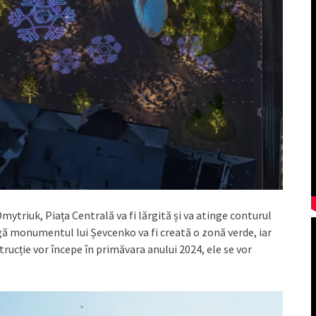
mytriuk, Piața Centrală va fi lărgită și va atinge conturul
ngă monumentul lui Șevcenko va fi creată o zonă verde, iar
trucție vor începe în primăvara anului 2024, ele se vor