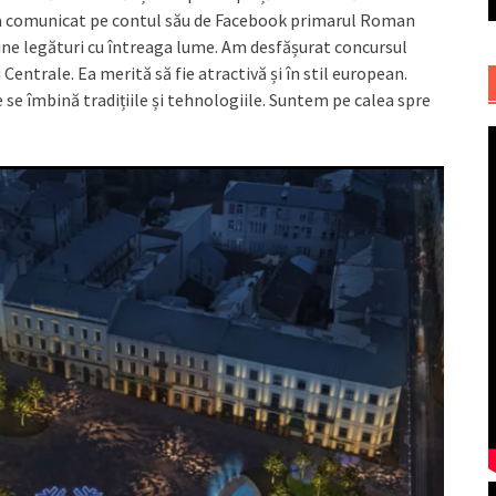
, a comunicat pe contul său de Facebook primarul Roman
 ține legături cu întreaga lume. Am desfășurat concursul
Centrale. Ea merită să fie atractivă și în stil european.
 se îmbină tradițiile și tehnologiile. Suntem pe calea spre