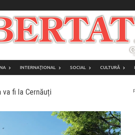
INA
INTERNAŢIONAL
SOCIAL
CULTURĂ
 va fi la Cernăuți
P