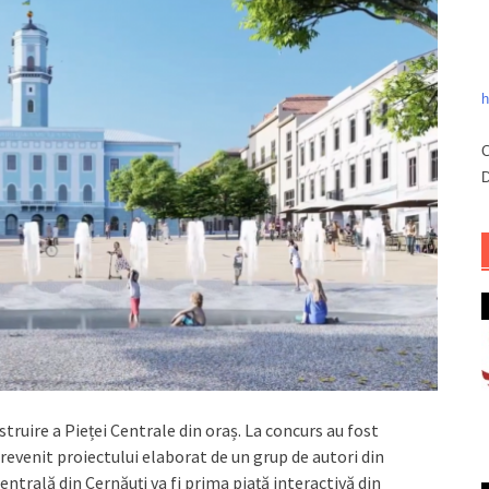
h
C
D
struire a Pieței Centrale din oraș. La concurs au fost
 revenit proiectului elaborat de un grup de autori din
entrală din Cernăuți va fi prima piață interactivă din