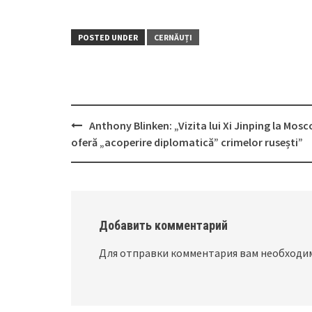
POSTED UNDER
CERNĂUȚI
Anthony Blinken: „Vizita lui Xi Jinping la Mos
Post
oferă „acoperire diplomatică” crimelor rusești”
navigation
Добавить комментарий
Для отправки комментария вам необход