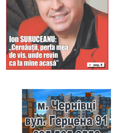
Буковина