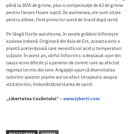
până la 3655 de grivne, plus o compensație de 62 de grivne
pentru fiecare floare ruptă. De asemenea, ele sunt vitale
pentru albine, fiind prima lor sursă de hrană după iarnă.
Pe lângă florile autohtone, în serele grădinii înflorește
azaleea indiană. Originară din Asia de Est, aceasta este o
plantă pretențioasă care necesită sol acid și temperaturi
scăzute. În acest an, vârful înfloririi s-a deplasat ușor din
cauza iernii dificile și a penelor de curent care au afectat
regimul termic din sere. Angajații spun că diversitatea
culorilor acestor plante are un efect terapeutic asupra
vizitatorilor, îmbunătățind starea de spirit.
„Libertatea Cuvântului” –
www.lyberti.com
POSTED UNDER
DIVERSE