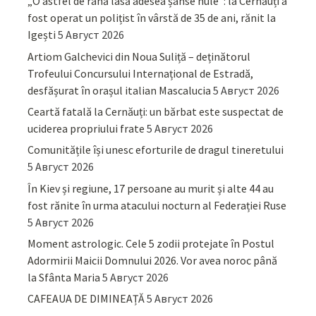
„O astfel de rană lasă adesea șanse nule”: la Cernăuți a
fost operat un polițist în vârstă de 35 de ani, rănit la
Igești
5 Август 2026
Artiom Galchevici din Noua Suliță – deținătorul
Trofeului Concursului Internațional de Estradă,
desfășurat în orașul italian Mascalucia
5 Август 2026
Ceartă fatală la Cernăuți: un bărbat este suspectat de
uciderea propriului frate
5 Август 2026
Comunitățile își unesc eforturile de dragul tineretului
5 Август 2026
În Kiev și regiune, 17 persoane au murit și alte 44 au
fost rănite în urma atacului nocturn al Federației Ruse
5 Август 2026
Moment astrologic. Cele 5 zodii protejate în Postul
Adormirii Maicii Domnului 2026. Vor avea noroc până
la Sfânta Maria
5 Август 2026
CAFEAUA DE DIMINEAȚĂ
5 Август 2026