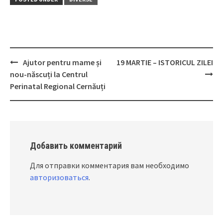
Ajutor pentru mame și
19 MARTIE – ISTORICUL ZILEI
Post
nou-născuți la Centrul
navigation
Perinatal Regional Cernăuți
Добавить комментарий
Для отправки комментария вам необходимо
авторизоваться
.