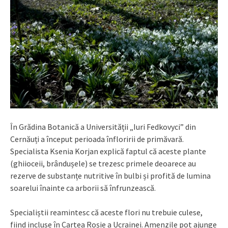
În Grădina Botanică a Universității „Iuri Fedkovyci” din
Cernăuți a început perioada înfloririi de primăvară.
Specialista Ksenia Korjan explică faptul că aceste plante
(ghiioceii, brândușele) se trezesc primele deoarece au
rezerve de substanțe nutritive în bulbi și profită de lumina
soarelui înainte ca arborii să înfrunzească.
Specialiștii reamintesc că aceste flori nu trebuie culese,
fiind incluse în Cartea Roșie a Ucrainei. Amenzile pot ajunge