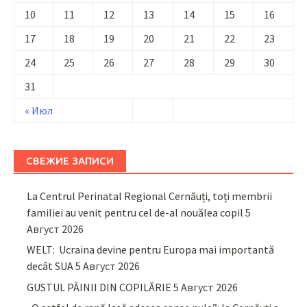
10
11
12
13
14
15
16
17
18
19
20
21
22
23
24
25
26
27
28
29
30
31
« Июл
СВЕЖИЕ ЗАПИСИ
La Centrul Perinatal Regional Cernăuți, toți membrii
familiei au venit pentru cel de-al nouălea copil
5
Август 2026
WELT: Ucraina devine pentru Europa mai importantă
decât SUA
5 Август 2026
GUSTUL PÂINII DIN COPILĂRIE
5 Август 2026