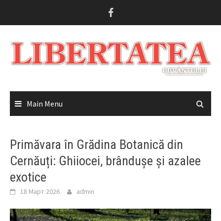
Skip
to
content
Main Menu
Primăvara în Grădina Botanică din
Cernăuți: Ghiiocei, brândușe și azalee
exotice
18 Март 2026
admin