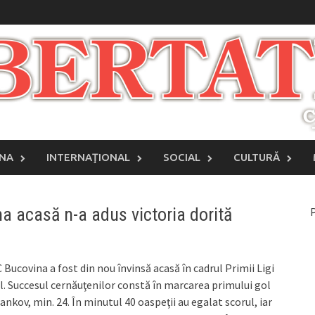
INA
INTERNAŢIONAL
SOCIAL
CULTURĂ
a acasă n-a adus victoria dorită
P
 Bucovina a fost din nou învinsă acasă în cadrul Primii Ligi
l. Succesul cernăuţenilor constă în marcarea primului gol
nkov, min. 24. În minutul 40 oaspeţii au egalat scorul, iar