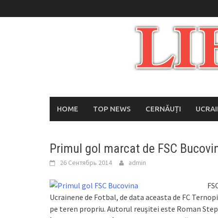
Skip
to
content
HOME
TOP NEWS
CERNĂUȚI
UCRA
Primul gol marcat de FSC Bucovin
26 Сентябрь 2014
admin
FSC
Ucrainene de Fotbal, de data aceasta de FC Ternopi
pe teren propriu. Autorul reuşitei este Roman Stepa