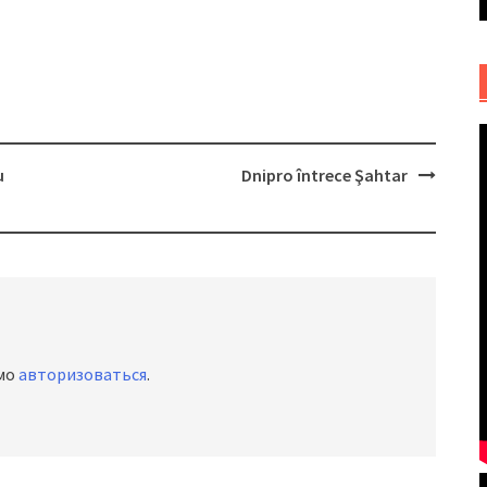
u
Dnipro întrece Şahtar
имо
авторизоваться
.