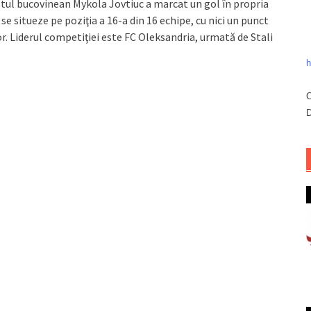
listul bucovinean Mykola Jovtiuc a marcat un gol în propria
e situeze pe poziţia a 16-a din 16 echipe, cu nici un punct
or. Liderul competiţiei este FC Oleksandria, urmată de Stali
h
C
D