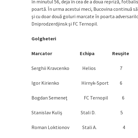
în minutul 56, deja în cea de a doua repriză, fotba
poartă. În urma acestui meci, Bucovina continuă să s
şi cu doar două goluri marcate în poarta adversaril
Dniprodzerdjinsk şi FC Ternopil.
Golgheteri
Marcator Echipa Reuşite
Serghii Kravcenko Helios 7
Igor Kirienko Hirnyk-Sport 6
Bogdan Semeneţ FC Ternopil 6
Stanislav Kuliş Stali D. 5
Roman Loktionov Stali A. 4