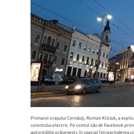
Primarul oraşului Cernăuţi, Roman Kliciuk, a explica
curentului electric. Pe contul său de Facebook prim
autorităţile orăşeneşti, în special Întreprinderea 