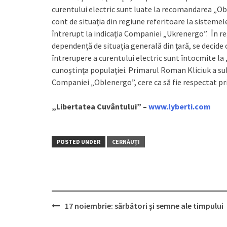
curentului electric sunt luate la recomandarea „Oble
cont de situaţia din regiune referitoare la sistemel
întrerupt la indicaţia Companiei „Ukrenergo”. În regi
dependenţă de situaţia generală din ţară, se decide c
întrerupere a curentului electric sunt întocmite la „
cunoştinţa populaţiei. Primarul Roman Kliciuk a su
Companiei „Oblenergo”, cere ca să fie respectat prin
„Libertatea Cuvântului” –
www.lyberti.com
POSTED UNDER
CERNĂUȚI
17 noiembrie: sărbători şi semne ale timpului
Post