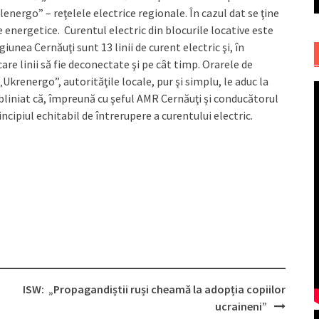
nergo” – reţelele electrice regionale. În cazul dat se ţine
e energetice. Curentul electric din blocurile locative este
unea Cernăuţi sunt 13 linii de curent electric şi, în
are linii să fie deconectate şi pe cât timp. Orarele de
Ukrenergo”, autorităţile locale, pur şi simplu, le aduc la
bliniat că, împreună cu şeful AMR Cernăuţi şi conducătorul
cipiul echitabil de întrerupere a curentului electric.
ISW: „Propagandiștii ruși cheamă la adopția copiilor
ucraineni”