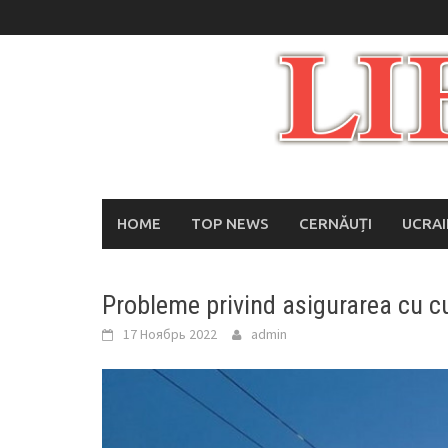
Skip
to
content
HOME
TOP NEWS
CERNĂUȚI
UCRA
Probleme privind asigurarea cu cu
17 Ноябрь 2022
admin