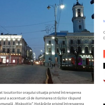
h
C
D
t locuitorilor oraşului situaţia privind întreruperea
arul a accentuat că de iluminarea străzilor răspund
comunală „Misksvitlo”. Hotărârile privind întreruperea