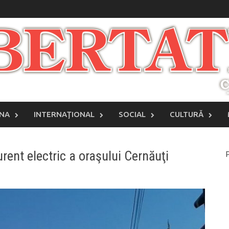
INA
INTERNAŢIONAL
SOCIAL
CULTURĂ
rent electric a oraşului Cernăuţi
P