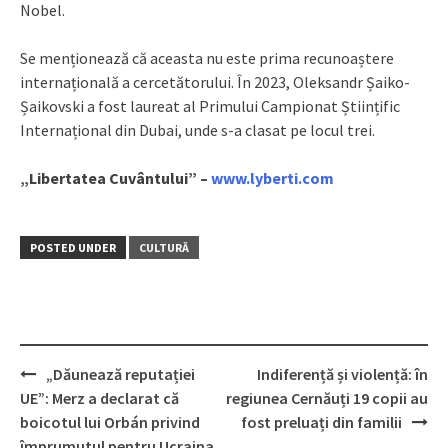
Nobel.
Se menționează că aceasta nu este prima recunoaștere
internațională a cercetătorului. În 2023, Oleksandr Șaiko-
Șaikovski a fost laureat al Primului Campionat Științific
Internațional din Dubai, unde s-a clasat pe locul trei.
„Libertatea Cuvântului” –
www.lyberti.com
POSTED UNDER
CULTURĂ
„Dăunează reputației
Indiferență și violență: în
Post
UE”: Merz a declarat că
regiunea Cernăuți 19 copii au
navigation
boicotul lui Orbán privind
fost preluați din familii
împrumutul pentru Ucraina