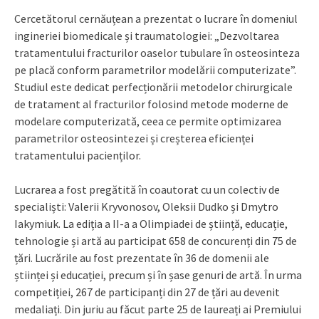
Cercetătorul cernăuțean a prezentat o lucrare în domeniul
ingineriei biomedicale și traumatologiei: „Dezvoltarea
tratamentului fracturilor oaselor tubulare în osteosinteza
pe placă conform parametrilor modelării computerizate”.
Studiul este dedicat perfecționării metodelor chirurgicale
de tratament al fracturilor folosind metode moderne de
modelare computerizată, ceea ce permite optimizarea
parametrilor osteosintezei și creșterea eficienței
tratamentului pacienților.
Lucrarea a fost pregătită în coautorat cu un colectiv de
specialiști: Valerii Kryvonosov, Oleksii Dudko și Dmytro
Iakymiuk. La ediția a II-a a Olimpiadei de știință, educație,
tehnologie și artă au participat 658 de concurenți din 75 de
țări. Lucrările au fost prezentate în 36 de domenii ale
științei și educației, precum și în șase genuri de artă. În urma
competiției, 267 de participanți din 27 de țări au devenit
medaliați. Din juriu au făcut parte 25 de laureați ai Premiului