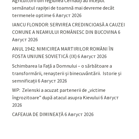
Agricultorii din regiunea Cernăuți au început
semănatul rapiței de toamnă mai devreme decât
termenele optime
6 Август 2026
IANCU FLONDOR: SERVIREA CREDINCIOASĂ A CAUZEI
COMUNE A NEAMULUI ROMÂNESC DIN BUCOVINA
6
Август 2026
ANUL 1942. NIMICIREA MARTIRILOR ROMÂNI ÎN
FOSTA UNIUNE SOVIETICĂ (IX)
6 Август 2026
Schimbarea la Față a Domnului – o sărbătoare a
transformării, renașterii și binecuvântării. Istorie și
semnificații
6 Август 2026
WP: Zelenski a acuzat partenerii de „victime
îngrozitoare” după atacul asupra Kievului
6 Август
2026
CAFEAUA DE DIMINEAȚĂ
6 Август 2026