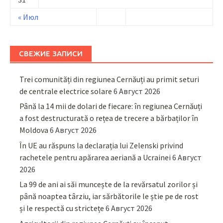
« Июл
СВЕЖИЕ ЗАПИСИ
Trei comunități din regiunea Cernăuți au primit seturi
de centrale electrice solare
6 Август 2026
Până la 14 mii de dolari de fiecare: în regiunea Cernăuți
a fost destructurată o rețea de trecere a bărbaților în
Moldova
6 Август 2026
În UE au răspuns la declarația lui Zelenski privind
rachetele pentru apărarea aeriană a Ucrainei
6 Август
2026
La 99 de ani ai săi muncește de la revărsatul zorilor și
până noaptea târziu, iar sărbătorile le știe pe de rost
și le respectă cu strictețe
6 Август 2026