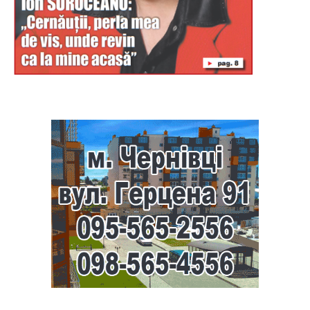
Буковина