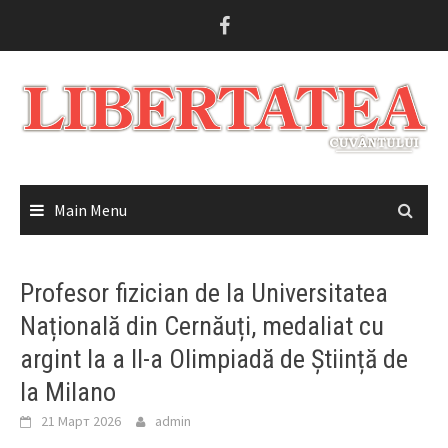
Skip
to
content
Main Menu
Profesor fizician de la Universitatea
Națională din Cernăuți, medaliat cu
argint la a II-a Olimpiadă de Știință de
la Milano
21 Март 2026
admin