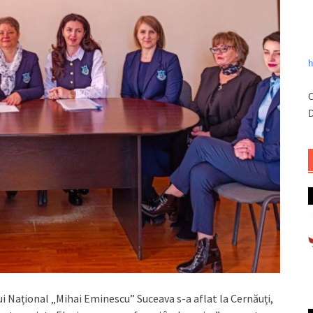
h
C
D
lui Național „Mihai Eminescu” Suceava s-a aflat la Cernăuți,