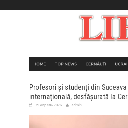
Skip
to
content
HOME
TOP NEWS
CERNĂUȚI
UCRA
Profesori și studenți din Suceava 
internațională, desfășurată la Cer
29 Апрель 2026
admin