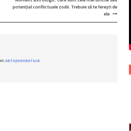
potențial conflictuale zodii. Trebuie să te fereşti de
ele
имо
авторизоваться
.