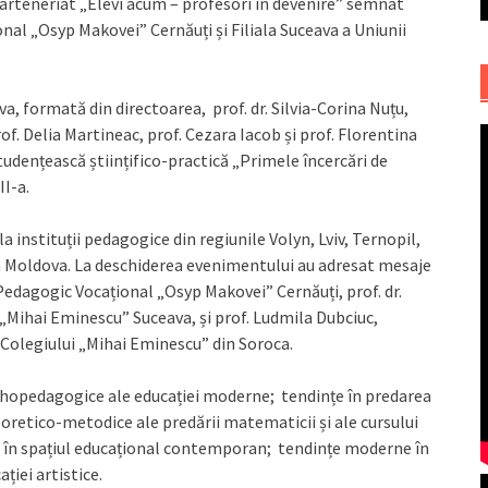
 parteneriat „Elevi acum – profesori în devenire” semnat
nal „Osyp Makovei” Cernăuți și Filiala Suceava a Uniunii
, formată din directoarea, prof. dr. Silvia-Corina Nuțu,
f. Delia Martineac, prof. Cezara Iacob și prof. Florentina
tudențească științifico-practică „Primele încercări de
II-a.
a instituții pedagogice din regiunile Volyn, Lviv, Ternopil,
ca Moldova. La deschiderea evenimentului au adresat mesaje
i Pedagogic Vocațional „Osyp Makovei” Cernăuți, prof. dr.
 „Mihai Eminescu” Suceava, și prof. Ludmila Dubciuc,
Colegiului „Mihai Eminescu” din Soroca.
sihopedagogice ale educației moderne; tendințe în predarea
teoretico-metodice ale predării matematicii și ale cursului
 în spațiul educațional contemporan; tendințe moderne în
ției artistice.