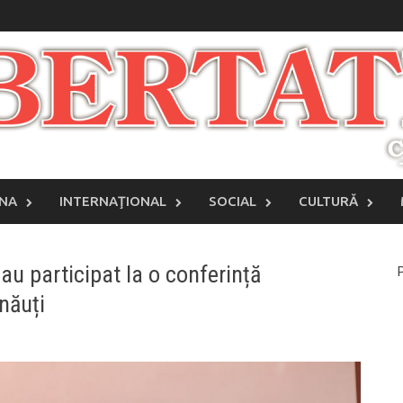
INA
INTERNAŢIONAL
SOCIAL
CULTURĂ
au participat la o conferință
P
năuți