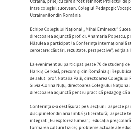
Ucraina, prilej cu care a fost reînnoit Proiectul de
între colegiul sucevean, Colegiul Pedagogic Vocațio
Ucrainenilor din România.
Echipa Colegiului Național „Mihai Eminescu” Suceava
directoarea adjunctă prof. dr. Anamaria Popescu, pro
Năsulea a participat la Conferința internațională s
cercetare: căutări, rezultate, perspective”, ediția a I
La eveniment au participat peste 70 de studenți de l
Harkiv, Cerkasî, precum și din România și Republi
de salut: prof. Natalia Palii, directoarea Colegiulu
Silvia-Corina Nuțu, directoarea Colegiului Național
directoarea adjunctă pentru practică pedagogică a 
Conferința s-a desfășurat pe 6 secțiuni: aspecte p
disciplinelor din aria limbă și literatură; aspecte 
integrat „Eu explorez lumea”; educația preșcolară
formarea culturii fizice; probleme actuale ale educa