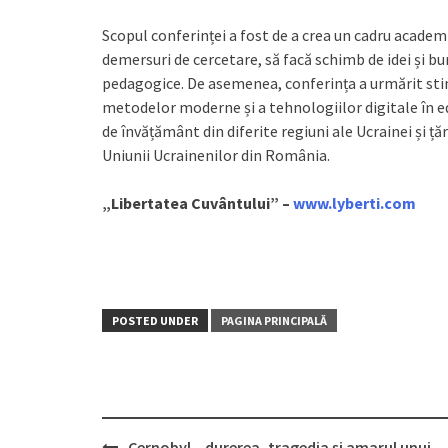
Scopul conferinței a fost de a crea un cadru academic
demersuri de cercetare, să facă schimb de idei și bun
pedagogice. De asemenea, conferința a urmărit stim
metodelor moderne și a tehnologiilor digitale în edu
de învățământ din diferite regiuni ale Ucrainei și 
Uniunii Ucrainenilor din România.
„Libertatea Cuvântului” –
www.lyberti.com
POSTED UNDER
PAGINA PRINCIPALĂ
Cernobyl – durerea, tragedia și amarul unui