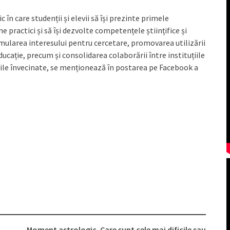
 în care studenții și elevii să își prezinte primele
e practici și să își dezvolte competențele științifice și
ularea interesului pentru cercetare, promovarea utilizării
cație, precum și consolidarea colaborării între instituțiile
țările învecinate, se menționează în postarea pe Facebook a
Moment astrologic. Care sunt cele mai dificile sau