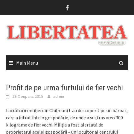
Skip
to
content
Main Menu
Profit de pe urma furtului de fier vechi
13 Февраль 2015
admin
Lucrătorii miliţiei din Chiţmani l-au descoperit pe un bărbat,
care a intrat într-o gospodărie, de unde a sustras vreo 300
kilograme de fier vechi. Miliţia a fost alertată de
proprietarul acelei gospodării – un locuitor al centrului