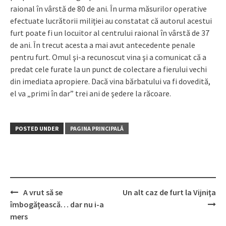
raional în vârstă de 80 de ani. În urma măsurilor operative
efectuate lucrătorii miliţiei au constatat că autorul acestui
furt poate fi un locuitor al centrului raional în vârstă de 37
de ani. În trecut acesta a mai avut antecedente penale
pentru furt. Omul şi-a recunoscut vina şi a comunicat că a
predat cele furate la un punct de colectare a fierului vechi
din imediata apropiere. Dacă vina bărbatului va fi dovedită,
el va „primi în dar” trei ani de şedere la răcoare.
POSTED UNDER
PAGINA PRINCIPALĂ
A vrut să se
Un alt caz de furt la Vijniţa
Post
îmbogăţească… dar nu i-a
navigation
mers