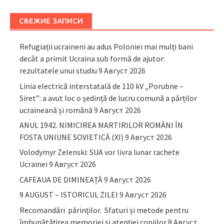
СВЕЖИЕ ЗАПИСИ
Refugiații ucraineni au adus Poloniei mai mulți bani
decât a primit Ucraina sub formă de ajutor:
rezultatele unui studiu
9 Август 2026
Linia electrică interstatală de 110 kV „Porubne –
Siret”: a avut loc o ședință de lucru comună a părților
ucraineană și română
9 Август 2026
ANUL 1942. NIMICIREA MARTIRILOR ROMÂNI ÎN
FOSTA UNIUNE SOVIETICĂ (XI)
9 Август 2026
Volodymyr Zelenski: SUA vor livra lunar rachete
Ucrainei
9 Август 2026
CAFEAUA DE DIMINEAȚĂ
9 Август 2026
9 AUGUST – ISTORICUL ZILEI
9 Август 2026
Recomandări părinţilor. Sfaturi și metode pentru
îmbunătățirea memoriei și atenției copiilor
8 Август