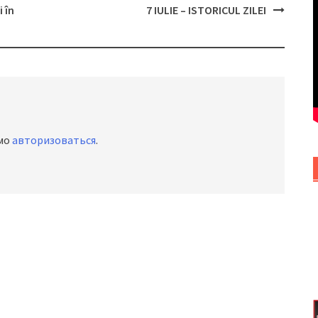
 în
7 IULIE – ISTORICUL ZILEI
имо
авторизоваться
.