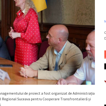
h
C
D
anagementului de proiect a fost organizat de Administrația
ul Regional Suceava pentru Cooperare Transfrontalieră și
.