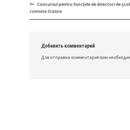
Concursul pentru funcțiile de directori de școli
Post
comuna Crasna
navigation
Добавить комментарий
Для отправки комментария вам необход