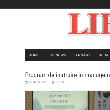
Skip
to
content
HOME
TOP NEWS
CERNĂUȚI
UCRA
Program de instruire în manageme
6 Июль 2026
admin