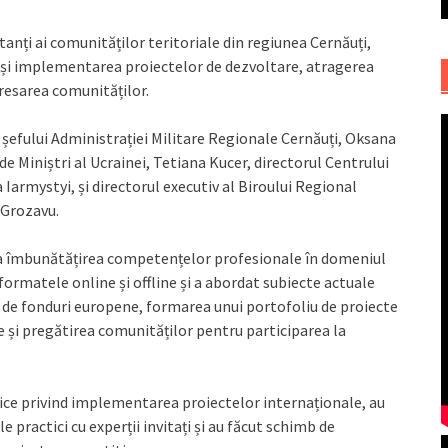
anți ai comunităților teritoriale din regiunea Cernăuți,
a și implementarea proiectelor de dezvoltare, atragerea
dresarea comunităților.
șefului Administrației Militare Regionale Cernăuți, Oksana
e Miniștri al Ucrainei, Tetiana Kucer, directorul Centrului
armystyi, și directorul executiv al Biroului Regional
 Grozavu.
at la îmbunătățirea competențelor profesionale în domeniul
rmatele online și offline și a abordat subiecte actuale
a de fonduri europene, formarea unui portofoliu de proiecte
e și pregătirea comunităților pentru participarea la
ctice privind implementarea proiectelor internaționale, au
le practici cu experții invitați și au făcut schimb de