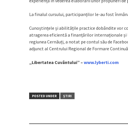
experiență în vederea elaborării unor propuneri de
La finalul cursului, participanților le-au fost înmâ
Cunoștințele și abilitățile practice dobândite vor co
atragerea eficientă a finanțărilor internaționale și
regiunea Cernăuți, a notat pe contul său de Faceb
adjunct al Centrului Regional de Formare Continuă 
„Libertatea Cuvântului” –
www.lyberti.com
POSTED UNDER
ȘTIRI