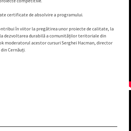
 proiecte competitive.
nate certificate de absolvire a programului.
ntribui în viitor la pregătirea unor proiecte de calitate, la
 la dezvoltarea durabilă a comunităților teritoriale din
ook moderatorul acestor cursuri Serghei Hacman, director
din Cernăuți.