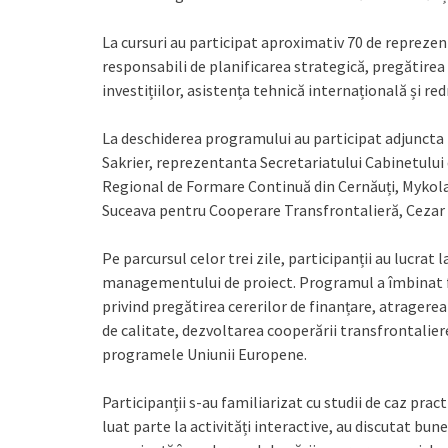
La cursuri au participat aproximativ 70 de reprezent
responsabili de planificarea strategică, pregătire
investițiilor, asistența tehnică internațională și re
La deschiderea programului au participat adjuncta 
Sakrier, reprezentanta Secretariatului Cabinetului d
Regional de Formare Continuă din Cernăuți, Mykola I
Suceava pentru Cooperare Transfrontalieră, Cezar
Pe parcursul celor trei zile, participanții au lucr
managementului de proiect. Programul a îmbinat fo
privind pregătirea cererilor de finanțare, atragere
de calitate, dezvoltarea cooperării transfrontalier
programele Uniunii Europene.
Participanții s-au familiarizat cu studii de caz pra
luat parte la activități interactive, au discutat bune