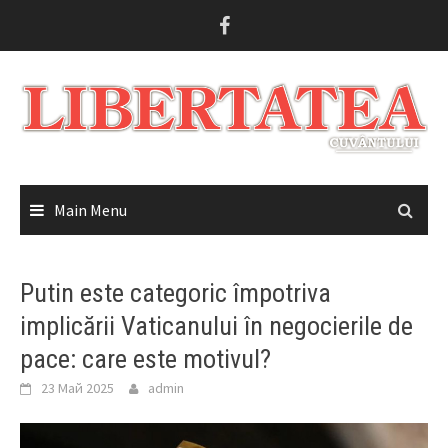
Skip
to
content
Main Menu
Putin este categoric împotriva
implicării Vaticanului în negocierile de
pace: care este motivul?
23 Май 2025
admin