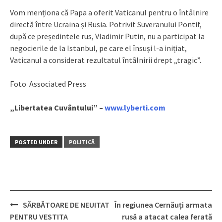
Vom menționa că Papa a oferit Vaticanul pentru o întâlnire
directă între Ucraina și Rusia. Potrivit Suveranului Pontif,
după ce președintele rus, Vladimir Putin, nu a participat la
negocierile de la Istanbul, pe care el însuși l-a inițiat,
Vaticanul a considerat rezultatul întâlnirii drept „tragic”.
Foto Associated Press
„Libertatea Cuvântului” –
www.lyberti.com
POSTED UNDER
POLITICĂ
SĂRBĂTOARE DE NEUITAT
În regiunea Cernăuți armata
Post
PENTRU VESTITA
rusă a atacat calea ferată