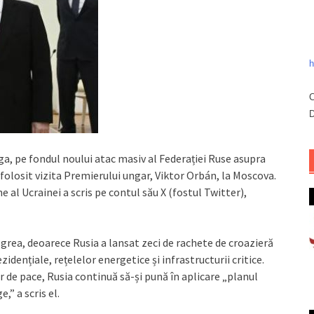
h
C
D
iga, pe fondul noului atac masiv al Federației Ruse asupra
 folosit vizita Premierului ungar, Viktor Orbán, la Moscova.
 al Ucrainei a scris pe contul său X (fostul Twitter),
grea, deoarece Rusia a lansat zeci de rachete de croazieră
zidențiale, rețelelor energetice și infrastructurii critice.
 de pace, Rusia continuă să-și pună în aplicare „planul
,” a scris el.