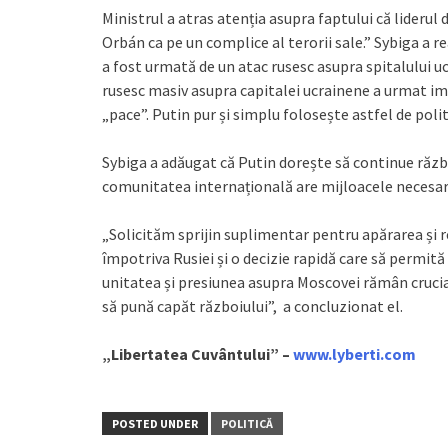
Ministrul a atras atenția asupra faptului că liderul 
Orbán ca pe un complice al terorii sale.” Sybiga a re
a fost urmată de un atac rusesc asupra spitalului u
rusesc masiv asupra capitalei ucrainene a urmat ime
„pace”. Putin pur și simplu folosește astfel de polit
Sybiga a adăugat că Putin dorește să continue războiu
comunitatea internațională are mijloacele necesare
„Solicităm sprijin suplimentar pentru apărarea și r
împotriva Rusiei și o decizie rapidă care să permită 
unitatea și presiunea asupra Moscovei rămân crucial
să pună capăt războiului”, a concluzionat el.
„Libertatea Cuvântului” –
www.lyberti.com
POSTED UNDER
POLITICĂ