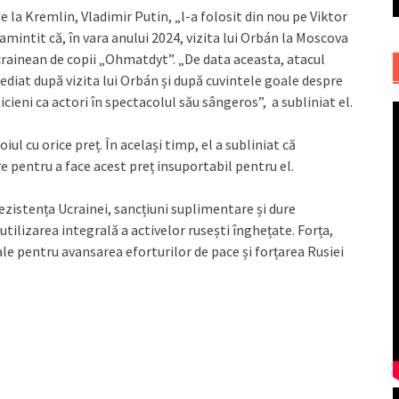
de la Kremlin, Vladimir Putin, „l-a folosit din nou pe Viktor
amintit că, în vara anului 2024, vizita lui Orbán la Moscova
crainean de copii „Ohmatdyt”. „De data aceasta, atacul
diat după vizita lui Orbán și după cuvintele goale despre
icieni ca actori în spectacolul său sângeros”, a subliniat el.
l cu orice preț. În același timp, el a subliniat că
 pentru a face acest preț insuportabil pentru el.
ezistența Ucrainei, sancțiuni suplimentare și dure
utilizarea integrală a activelor rusești înghețate. Forța,
e pentru avansarea eforturilor de pace și forțarea Rusiei