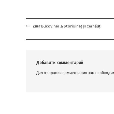
Ziua Bucovinei la Storojineț și Cernăuți
Post
navigation
Добавить комментарий
Для отправки комментария вам необход