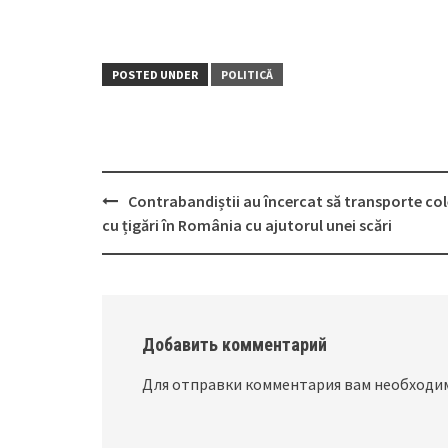
POSTED UNDER
POLITICĂ
Contrabandiștii au încercat să transporte co
Post
cu țigări în România cu ajutorul unei scări
navigation
Добавить комментарий
Для отправки комментария вам необход