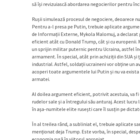
să își revizuiască abordarea negocierilor pentru înc
Rușii simulează procesul de negociere, deoarece nu 
Pentru a-l presa pe Putin, trebuie aplicate argumen
de Informații Externe, Mykola Malomuj, a declarat 
eficient atât cu Donald Trump, cât și cu europenii.
un sprijin militar puternic pentru Ucraina, astfel î
armament. În special, atât prin achiziții din SUA și
industrial. Astfel, soldații ucraineni vor obține un
acoperi toate argumentele lui Putin și nu va exista 
armatei.
Al doilea argument eficient, potrivit acestuia, va f
rudelor sale și a întregului său anturaj. Acest lucru
în așa-numitele elite rusești care îl susțin pe dictat
În al treilea rând, a subliniat el, trebuie aplicate 
menționat deja Trump. Este vorba, în special, despr
economia rusă în viitorul apropiat.