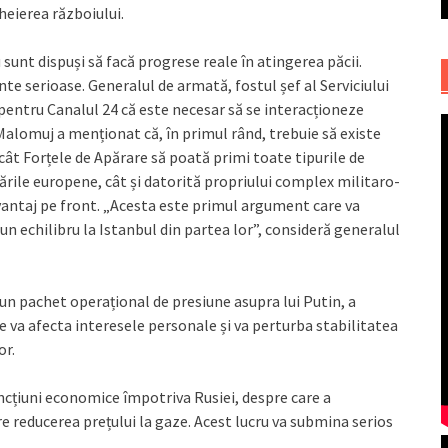
heierea războiului.
sunt dispuși să facă progrese reale în atingerea păcii.
te serioase. Generalul de armată, fostul șef al Serviciului
pentru Canalul 24 că este necesar să se interacționeze
 Malomuj a menționat că, în primul rând, trebuie să existe
ncât Forțele de Apărare să poată primi toate tipurile de
 țările europene, cât și datorită propriului complex militaro-
 avantaj pe front. „Acesta este primul argument care va
un echilibru la Istanbul din partea lor”, consideră generalul
i un pachet operațional de presiune asupra lui Putin, a
 le va afecta interesele personale și va perturba stabilitatea
or.
sancțiuni economice împotriva Rusiei, despre care a
e reducerea prețului la gaze. Acest lucru va submina serios