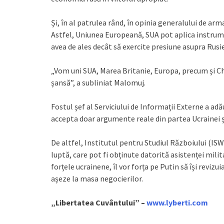
Și, în al patrulea rând, în opinia generalului de arma
Astfel, Uniunea Europeană, SUA pot aplica instrume
avea de ales decât să exercite presiune asupra Rusi
„Vom uni SUA, Marea Britanie, Europa, precum și Chin
șansă”, a subliniat Malomuj.
Fostul șef al Serviciului de Informații Externe a a
accepta doar argumente reale din partea Ucrainei și
De altfel, Institutul pentru Studiul Războiului (IS
luptă, care pot fi obținute datorită asistenței mili
forțele ucrainene, îl vor forța pe Putin să își revizu
așeze la masa negocierilor.
„Libertatea Cuvântului” –
www.lyberti.com