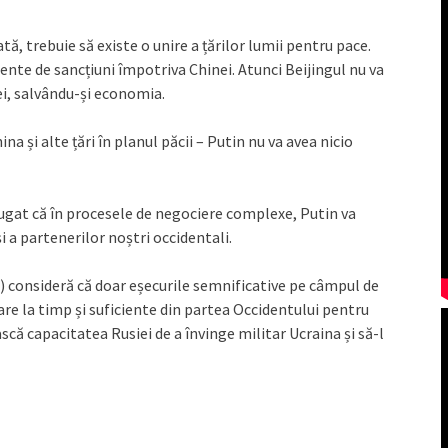
tă, trebuie să existe o unire a țărilor lumii pentru pace.
nte de sancțiuni împotriva Chinei. Atunci Beijingul nu va
ei, salvându-și economia.
a și alte țări în planul păcii – Putin nu va avea nicio
dăugat că în procesele de negociere complexe, Putin va
 a partenerilor noștri occidentali.
W) consideră că doar eșecurile semnificative pe câmpul de
tare la timp și suficiente din partea Occidentului pentru
iască capacitatea Rusiei de a învinge militar Ucraina și să-l