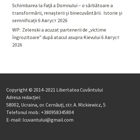
Schimbarea la Față a Domnului – o sărbătoare a
transformării, renașterii și binecuvântării. Istorie și
semnificații
6 Август 2026
WP: Zelenski a acuzat partenerii de „victime
îngrozitoare” după atacul asupra Kievului
6 Август
2026
Copyright © 2014-2021 Libertatea Cuvântului
Adresa redacției:
58002, Ucraina, or. Cernăuți, str. A. Mickiewicz, 5
Telefonul mob.: +380958345804
E-mail: lcuvantului@gmail.com