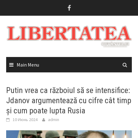
Skip
to
content
Main Menu
Putin vrea ca războiul să se intensifice:
Jdanov argumentează cu cifre cât timp
și cum poate lupta Rusia
10 Июнь 2024
admin