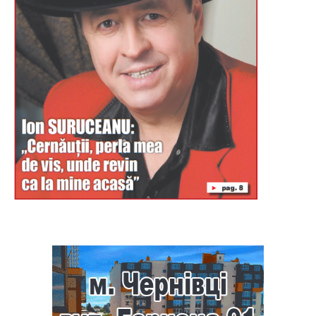
Буковина