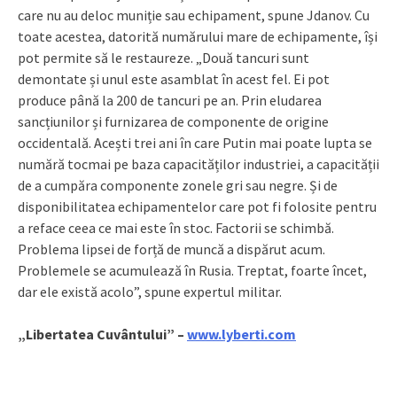
care nu au deloc muniție sau echipament, spune Jdanov. Cu
toate acestea, datorită numărului mare de echipamente, își
pot permite să le restaureze. „Două tancuri sunt
demontate și unul este asamblat în acest fel. Ei pot
produce până la 200 de tancuri pe an. Prin eludarea
sancțiunilor și furnizarea de componente de origine
occidentală. Acești trei ani în care Putin mai poate lupta se
numără tocmai pe baza capacităților industriei, a capacității
de a cumpăra componente zonele gri sau negre. Și de
disponibilitatea echipamentelor care pot fi folosite pentru
a reface ceea ce mai este în stoc. Factorii se schimbă.
Problema lipsei de forță de muncă a dispărut acum.
Problemele se acumulează în Rusia. Treptat, foarte încet,
dar ele există acolo”, spune expertul militar.
„Libertatea Cuvântului” –
www.lyberti.com