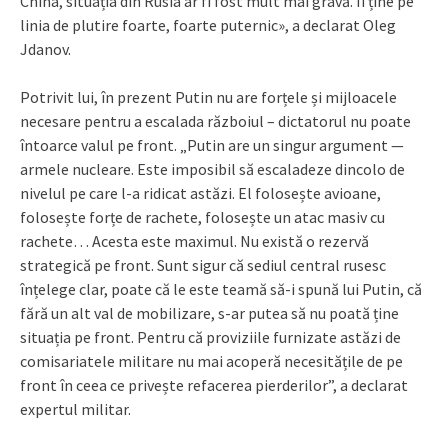
China, situația din Rusia ar fi fost mult mai gravă. Îi ține pe
linia de plutire foarte, foarte puternic», a declarat Oleg
Jdanov.
Potrivit lui, în prezent Putin nu are forțele și mijloacele
necesare pentru a escalada războiul – dictatorul nu poate
întoarce valul pe front. „Putin are un singur argument —
armele nucleare. Este imposibil să escaladeze dincolo de
nivelul pe care l-a ridicat astăzi. El folosește avioane,
folosește forțe de rachete, folosește un atac masiv cu
rachete… Acesta este maximul. Nu există o rezervă
strategică pe front. Sunt sigur că sediul central rusesc
înțelege clar, poate că le este teamă să-i spună lui Putin, că
fără un alt val de mobilizare, s-ar putea să nu poată ține
situația pe front. Pentru că proviziile furnizate astăzi de
comisariatele militare nu mai acoperă necesitățile de pe
front în ceea ce privește refacerea pierderilor”, a declarat
expertul militar.