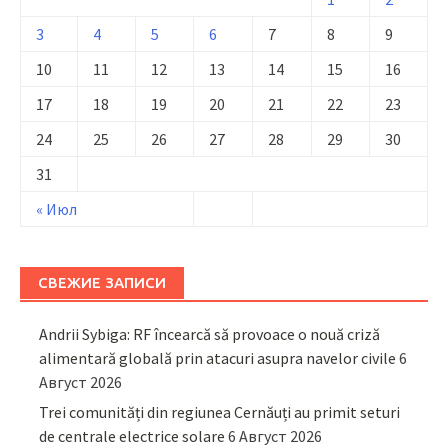
3
4
5
6
7
8
9
10
11
12
13
14
15
16
17
18
19
20
21
22
23
24
25
26
27
28
29
30
31
« Июл
СВЕЖИЕ ЗАПИСИ
Andrii Sybiga: RF încearcă să provoace o nouă criză
alimentară globală prin atacuri asupra navelor civile
6
Август 2026
Trei comunități din regiunea Cernăuți au primit seturi
de centrale electrice solare
6 Август 2026