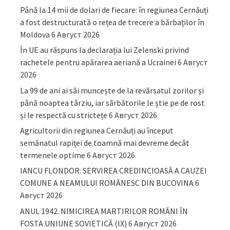
Până la 14 mii de dolari de fiecare: în regiunea Cernăuți
a fost destructurată o rețea de trecere a bărbaților în
Moldova
6 Август 2026
În UE au răspuns la declarația lui Zelenski privind
rachetele pentru apărarea aeriană a Ucrainei
6 Август
2026
La 99 de ani ai săi muncește de la revărsatul zorilor și
până noaptea târziu, iar sărbătorile le știe pe de rost
și le respectă cu strictețe
6 Август 2026
Agricultorii din regiunea Cernăuți au început
semănatul rapiței de toamnă mai devreme decât
termenele optime
6 Август 2026
IANCU FLONDOR: SERVIREA CREDINCIOASĂ A CAUZEI
COMUNE A NEAMULUI ROMÂNESC DIN BUCOVINA
6
Август 2026
ANUL 1942. NIMICIREA MARTIRILOR ROMÂNI ÎN
FOSTA UNIUNE SOVIETICĂ (IX)
6 Август 2026