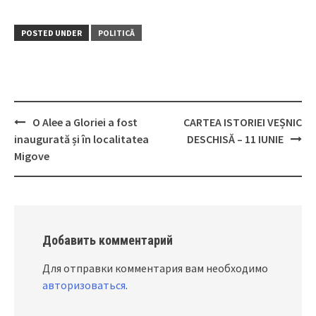
POSTED UNDER
POLITICĂ
O Alee a Gloriei a fost
CARTEA ISTORIEI VEȘNIC
Post
inaugurată și în localitatea
DESCHISĂ – 11 IUNIE
navigation
Migove
Добавить комментарий
Для отправки комментария вам необходимо
авторизоваться
.