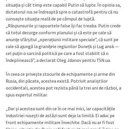
situația și cât timp este capabil Putin să lupte. În opinia sa,
dictatorul rus se îndreaptă spre o catastrofă pentru că nu
cunoaște situația reală de pe câmpul de luptă.
„Răspunsurile și rapoartele false își fac treaba. Putin crede
că totul decurge conform planului și că este pe cale să
anunțe sfârșitul „operațiunii militare speciale”, că sunt pe
cale să ajungă la granițele regiunilor Donețk și Lug ansk —
cel puțin o sarcină politică pe care a fost stabilit să o
îndeplinească”, a declarat Oleg Jdanov pentru TSN.ua.
În ceea ce privește stocurile de echipamente și arme din
Rusia, din păcate, acestea există. Potrivit analiștilor
occidentali, acestea pot rezista până la trei ani de război, a
spus expertul militar.
„Dar și acestea sunt din ce în ce mai mici, iar capacitățile
industriei rusești de astăzi sunt deja la limită. Ei aduc pe
front echipamente militare învechite. Dacă nu ar fi fost