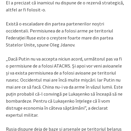
El a precizat că inamicul nu dispune de o rezervă strategică,
altfel ar fi folosit-o.
Există o escaladare din partea partenerilor noștri
occidentali. Permisiunea de a folosi arme pe teritoriul
Federației Ruse este o creștere foarte mare din partea
Statelor Unite, spune Oleg Jdanov.
„Dacă Putin nu va accepta niciun acord, următorul pas va fi
o permisiune de a folosi ATACMS. Și apoi vor veni avioanele
și va exista permisiunea de a folosi avioane pe teritoriul
rusesc. Occidentul mai are încă multe mișcări. Iar Putin nu
mai are ce să facă. China nu-i va da arme în văzul lumii. Este
puțin probabil că-l convingă pe Lukașenko să înceapă să ne
bombardeze. Pentru că Lukașenko înțelege că îi vom
distruge economia în câteva săptămâni”, a declarat
expertul militar.
Rusia dispune deja de baze și arsenale pe teritoriul belarus