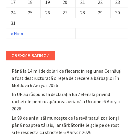
17
18
19
20
21
22
23
24
25
26
27
28
29
30
31
« Июл
СВЕЖИЕ ЗАПИСИ
Până la 14 mii de dolari de fiecare: în regiunea Cernăuți
a fost destructurată o rețea de trecere a bărbaților în
Moldova
6 Август 2026
În UE au răspuns la declarația lui Zelenski privind
rachetele pentru apărarea aeriană a Ucrainei
6 Август
2026
La 99 de ani ai săi muncește de la revărsatul zorilor și
până noaptea târziu, iar sărbătorile le știe pe de rost
și le respectă cu strictețe
6 Август 2026