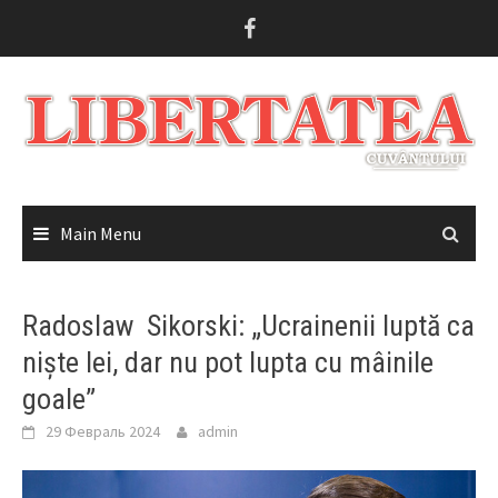
Skip
to
content
Main Menu
Radoslaw Sikorski: „Ucrainenii luptă ca
niște lei, dar nu pot lupta cu mâinile
goale”
29 Февраль 2024
admin