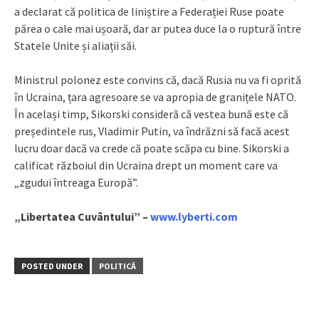
a declarat că politica de liniștire a Federației Ruse poate
părea o cale mai ușoară, dar ar putea duce la o ruptură între
Statele Unite și aliații săi.
Ministrul polonez este convins că, dacă Rusia nu va fi oprită
în Ucraina, țara agresoare se va apropia de granițele NATO.
În același timp, Sikorski consideră că vestea bună este că
președintele rus, Vladimir Putin, va îndrăzni să facă acest
lucru doar dacă va crede că poate scăpa cu bine. Sikorski a
calificat războiul din Ucraina drept un moment care va
„zgudui întreaga Europă”.
„Libertatea Cuvântului” –
www.lyberti.com
POSTED UNDER
POLITICĂ