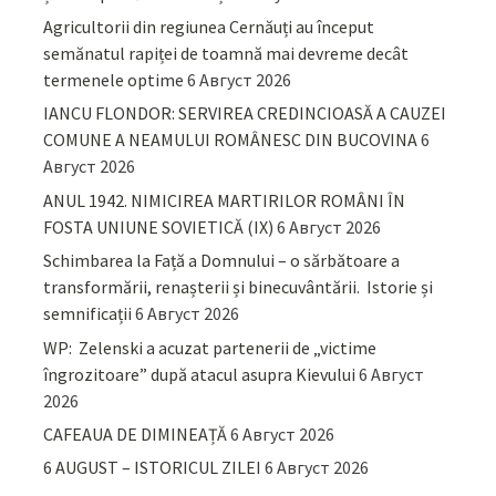
Agricultorii din regiunea Cernăuți au început
semănatul rapiței de toamnă mai devreme decât
termenele optime
6 Август 2026
IANCU FLONDOR: SERVIREA CREDINCIOASĂ A CAUZEI
COMUNE A NEAMULUI ROMÂNESC DIN BUCOVINA
6
Август 2026
ANUL 1942. NIMICIREA MARTIRILOR ROMÂNI ÎN
FOSTA UNIUNE SOVIETICĂ (IX)
6 Август 2026
Schimbarea la Față a Domnului – o sărbătoare a
transformării, renașterii și binecuvântării. Istorie și
semnificații
6 Август 2026
WP: Zelenski a acuzat partenerii de „victime
îngrozitoare” după atacul asupra Kievului
6 Август
2026
CAFEAUA DE DIMINEAȚĂ
6 Август 2026
6 AUGUST – ISTORICUL ZILEI
6 Август 2026