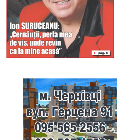
Буковина