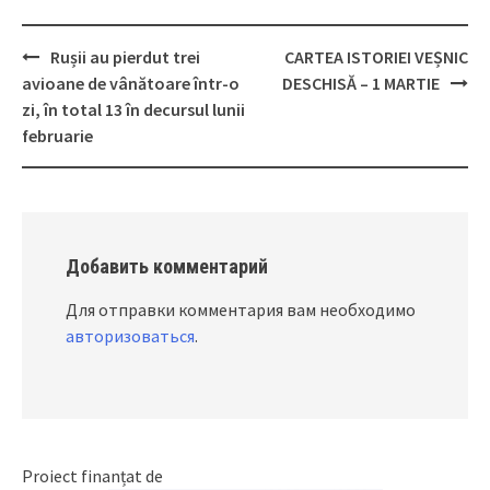
Rușii au pierdut trei
CARTEA ISTORIEI VEȘNIC
Post
avioane de vânătoare într-o
DESCHISĂ – 1 MARTIE
navigation
zi, în total 13 în decursul lunii
februarie
Добавить комментарий
Для отправки комментария вам необходимо
авторизоваться
.
Proiect finanțat de