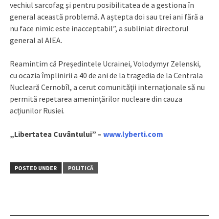
vechiul sarcofag și pentru posibilitatea de a gestiona în
general această problemă. A aștepta doi sau trei ani fără a
nu face nimic este inacceptabil”, a subliniat directorul
general al AIEA.
Reamintim că Președintele Ucrainei, Volodymyr Zelenski,
cu ocazia împlinirii a 40 de ani de la tragedia de la Centrala
Nucleară Cernobîl, a cerut comunității internaționale să nu
permită repetarea amenințărilor nucleare din cauza
acțiunilor Rusiei.
„Libertatea Cuvântului” –
www.lyberti.com
POSTED UNDER
POLITICĂ