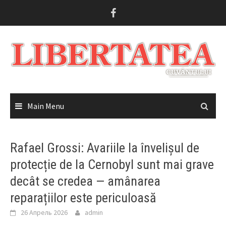
Skip
to
content
Main Menu
Rafael Grossi: Avariile la învelișul de
protecție de la Cernobyl sunt mai grave
decât se credea — amânarea
reparațiilor este periculoasă
26 Апрель 2026
admin