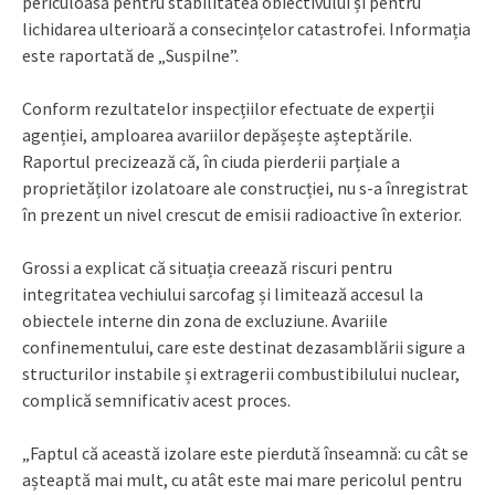
periculoasă pentru stabilitatea obiectivului și pentru
lichidarea ulterioară a consecințelor catastrofei. Informația
este raportată de „Suspilne”.
Conform rezultatelor inspecțiilor efectuate de experții
agenției, amploarea avariilor depășește așteptările.
Raportul precizează că, în ciuda pierderii parțiale a
proprietăților izolatoare ale construcției, nu s-a înregistrat
în prezent un nivel crescut de emisii radioactive în exterior.
Grossi a explicat că situația creează riscuri pentru
integritatea vechiului sarcofag și limitează accesul la
obiectele interne din zona de excluziune. Avariile
confinementului, care este destinat dezasamblării sigure a
structurilor instabile și extragerii combustibilului nuclear,
complică semnificativ acest proces.
„Faptul că această izolare este pierdută înseamnă: cu cât se
așteaptă mai mult, cu atât este mai mare pericolul pentru