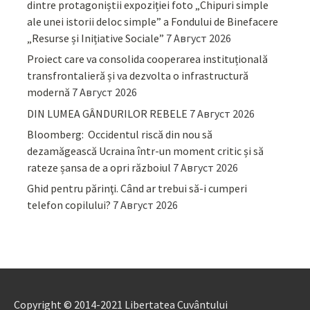
dintre protagoniștii expoziției foto „Chipuri simple
ale unei istorii deloc simple” a Fondului de Binefacere
„Resurse și Inițiative Sociale”
7 Август 2026
Proiect care va consolida cooperarea instituțională
transfrontalieră și va dezvolta o infrastructură
modernă
7 Август 2026
DIN LUMEA GÂNDURILOR REBELE
7 Август 2026
Bloomberg: Occidentul riscă din nou să
dezamăgească Ucraina într-un moment critic și să
rateze șansa de a opri războiul
7 Август 2026
Ghid pentru părinţi. Când ar trebui să-i cumperi
telefon copilului?
7 Август 2026
Copyright © 2014-2021 Libertatea Cuvântului