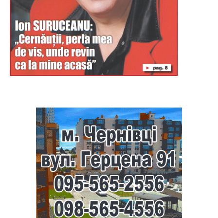
Буковина