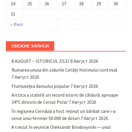
24
25
26
27
28
29
30
31
« Июл
СВЕЖИЕ ЗАПИСИ
8 AUGUST – ISTORICUL ZILEI
8 Август 2026
Ruinarea unuia din zidurile Cetății Hotinului continuă
7 Август 2026
Frumusețea dansului popular
7 Август 2026
Arctica a stabilit un record istoric de căldură: aproape
34°C dincolo de Cercul Polar
7 Август 2026
În regiunea Cernăuți a fost reținut un bărbat care i-a
cerut unui fermier 50.000 de dolari
7 Август 2026
A trecut în veșnicie Oleksandr Brodovynski — unul