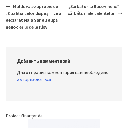
Moldova se apropie de
„Sărbătorile Bucovinene” –
Post
„Coaliția celor dispuși”: ce a
sărbători ale talentelor
navigation
declarat Maia Sandu după
negocierile de la Kiev
Добавить комментарий
Для отправки комментария вам необходимо
авторизоваться
.
Proiect finanțat de