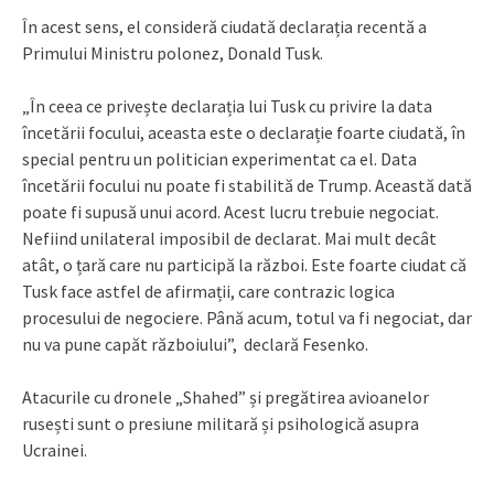
În acest sens, el consideră ciudată declarația recentă a
Primului Ministru polonez, Donald Tusk.
„În ceea ce privește declarația lui Tusk cu privire la data
încetării focului, aceasta este o declarație foarte ciudată, în
special pentru un politician experimentat ca el. Data
încetării focului nu poate fi stabilită de Trump. Această dată
poate fi supusă unui acord. Acest lucru trebuie negociat.
Nefiind unilateral imposibil de declarat. Mai mult decât
atât, o țară care nu participă la război. Este foarte ciudat că
Tusk face astfel de afirmații, care contrazic logica
procesului de negociere. Până acum, totul va fi negociat, dar
nu va pune capăt războiului”, declară Fesenko.
Atacurile cu dronele „Shahed” și pregătirea avioanelor
rusești sunt o presiune militară și psihologică asupra
Ucrainei.