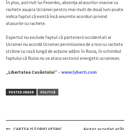
În plus, potrivit lui Fesenko, absența atacurilor masive cu
rachete asupra Ucrainei pentru mai mult de două luni poate
indica faptul că există încă anumite acorduri privind
atacurile cu rachete.
Expertul nu exclude faptul că partenerii occidentali ai
Ucrainei nu acordă Ucrainei permisiunea de a lovi cu rachete
străine cu rază lungă de acțiune adânc în Rusia, în schimbul
faptului că Rusia nu va ataca sectorul energetic ucrainean.
„Libertatea Cuvântului”
–
www.lyberti.com
POSTED UNDER
POLITICĂ
CARTEA ISTORIEI VEȘNIC
Ajutor acordat atât