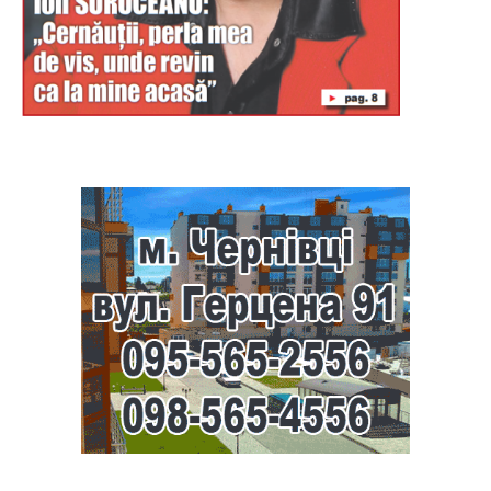
Буковина