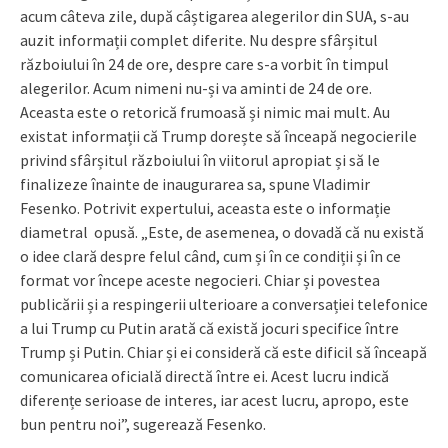
acum câteva zile, după câștigarea alegerilor din SUA, s-au
auzit informații complet diferite. Nu despre sfârșitul
războiului în 24 de ore, despre care s-a vorbit în timpul
alegerilor. Acum nimeni nu-și va aminti de 24 de ore.
Aceasta este o retorică frumoasă și nimic mai mult. Au
existat informații că Trump dorește să înceapă negocierile
privind sfârșitul războiului în viitorul apropiat și să le
finalizeze înainte de inaugurarea sa, spune Vladimir
Fesenko. Potrivit expertului, aceasta este o informație
diametral opusă. „Este, de asemenea, o dovadă că nu există
o idee clară despre felul când, cum și în ce condiții și în ce
format vor începe aceste negocieri. Chiar și povestea
publicării și a respingerii ulterioare a conversației telefonice
a lui Trump cu Putin arată că există jocuri specifice între
Trump și Putin. Chiar și ei consideră că este dificil să înceapă
comunicarea oficială directă între ei. Acest lucru indică
diferențe serioase de interes, iar acest lucru, apropo, este
bun pentru noi”, sugerează Fesenko.