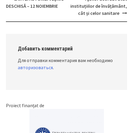
Post
DESCHISĂ – 12 NOIEMBRIE
instituțiilor de învățământ,
navigation
cât și celor sanitare
Добавить комментарий
Для отправки комментария вам необходимо
авторизоваться
.
Proiect finanțat de