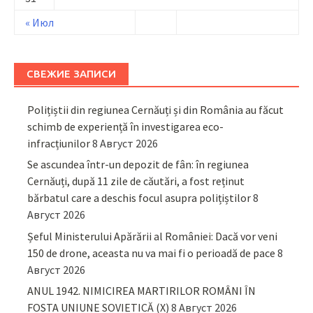
« Июл
СВЕЖИЕ ЗАПИСИ
Polițiștii din regiunea Cernăuți și din România au făcut
schimb de experiență în investigarea eco-
infracțiunilor
8 Август 2026
Se ascundea într-un depozit de fân: în regiunea
Cernăuți, după 11 zile de căutări, a fost reținut
bărbatul care a deschis focul asupra polițiștilor
8
Август 2026
Șeful Ministerului Apărării al României: Dacă vor veni
150 de drone, aceasta nu va mai fi o perioadă de pace
8
Август 2026
ANUL 1942. NIMICIREA MARTIRILOR ROMÂNI ÎN
FOSTA UNIUNE SOVIETICĂ (X)
8 Август 2026