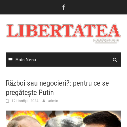
Skip
to
content
Main Menu
Război sau negocieri?: pentru ce se
pregătește Putin
12 Ноябрь 2024
admin