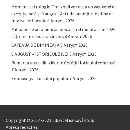
Moment astrologic. Trei zodii vor avea un weekend de
excepție pe 8 și 9 august. Astrele anunță zile pline de
motive de bucurie
8 Август 2026
Milioane de ucraineni au plecat în străinătate în 2026:
câți dintre ei nu s-au întors
8 Август 2026
CAFEAUA DE DIMINEAȚĂ
8 Август 2026
8 AUGUST – ISTORICUL ZILEI
8 Август 2026
Ruinarea unuia din zidurile Cetății Hotinului continuă
7 Август 2026
Frumusețea dansului popular
7 Август 2026
Copyright © 2014-2021 Libertatea Cuvântului
Adresa redacției: