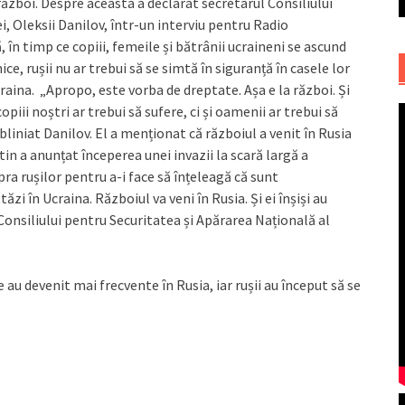
război. Despre aceasta a declarat secretarul Consiliului
, Oleksii Danilov, într-un interviu pentru Radio
, în timp ce copiii, femeile și bătrânii ucraineni se ascund
, rușii nu ar trebui să se simtă în siguranță în casele lor
raina. „Apropo, este vorba de dreptate. Așa e la război. Și
piii noștri ar trebui să sufere, ci și oamenii ar trebui să
subliniat Danilov. El a menționat că războiul a venit în Rusia
in a anunțat începerea unei invazii la scară largă a
ra rușilor pentru a-i face să înțeleagă că sunt
zi în Ucraina. Războiul va veni în Rusia. Și ei înșiși au
Consiliului pentru Securitatea și Apărarea Națională al
 au devenit mai frecvente în Rusia, iar rușii au început să se