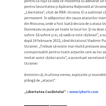
pentru ca rușii să vadă ce înseamnă cu adevărat un 
pentru Securitatea și Apărarea Națională al Ucrainei
„Libertatea”, citat de RBK-Ucraina. El a subliniat că
permanent în adăposturi din cauza atacurilor inamice
din Moscova, unde a fost luată decizia de a ataca Uc
Dumnezeu va pune pe toate la locul lor. Și nu doar co
sufere. Să sufere și ei, să vadă ce este războiul”, a 
după 24 februarie 2022, când dictatorul Vladimir Put
Ucrainei. „Trebuie să existe mai multă presiune asup
coresponsabili pentru toate acțiunile care au loc astă
invitat acest război acolo”, a accentuat secretarul 
Ucrainei.
Amintim că, în ultima vreme, exploziile și incendiile
plângă de „atacuri”.
„Libertatea Cuvântului” –
www.lyberti.com