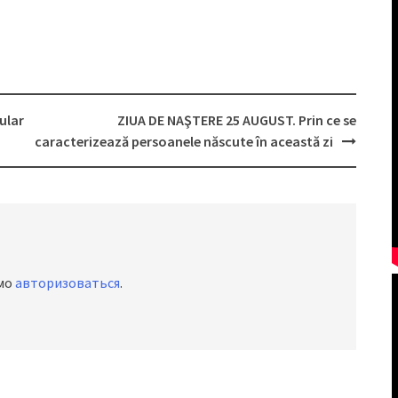
pular
ZIUA DE NAŞTERE 25 AUGUST. Prin ce se
caracterizează persoanele născute în această zi
имо
авторизоваться
.