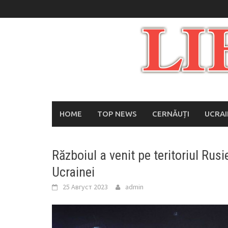
Skip
to
content
HOME
TOP NEWS
CERNĂUȚI
UCRA
Războiul a venit pe teritoriul Rus
Ucrainei
25 Август 2023
admin