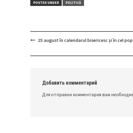
POSTED UNDER
POLITICĂ
25 august în calendarul bisericesc și în cel po
Post
navigation
Добавить комментарий
Для отправки комментария вам необход