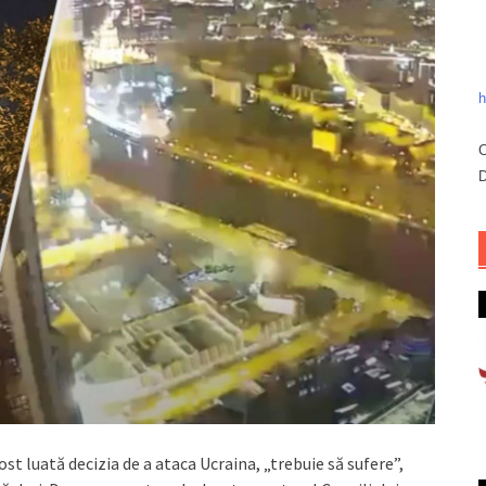
h
C
D
ost luată decizia de a ataca Ucraina, „trebuie să sufere”,