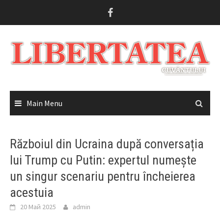
Skip
to
content
Main Menu
Războiul din Ucraina după conversația
lui Trump cu Putin: expertul numește
un singur scenariu pentru încheierea
acestuia
20 Май 2025
admin