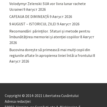
Volodymyr Zelenski: SUA vor livra lunar rachete
Ucrainei
9 Август 2026
CAFEAUA DE DIMINEAȚĂ
9 Август 2026
9 AUGUST – ISTORICUL ZILEI
9 Август 2026
Recomandări părinţilor. Sfaturi și metode pentru
îmbunătățirea memoriei și atenției copiilor
8 Август
2026
Bucovina dorește să primească mai mulți copii din
regiunile aflate în apropierea liniei întâi a frontului
8
Август 2026
Copyright © 2014-2021 Libertatea Cuvântului
Adresa redacției: