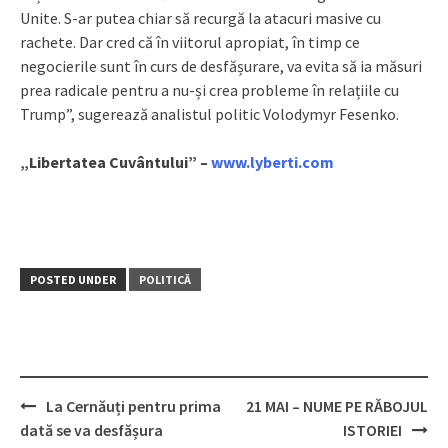
Unite. S-ar putea chiar să recurgă la atacuri masive cu
rachete. Dar cred că în viitorul apropiat, în timp ce
negocierile sunt în curs de desfășurare, va evita să ia măsuri
prea radicale pentru a nu-și crea probleme în relațiile cu
Trump”, sugerează analistul politic Volodymyr Fesenko.
„Libertatea Cuvântului” –
www.lyberti.com
POSTED UNDER
POLITICĂ
La Cernăuți pentru prima
21 MAI – NUME PE RĂBOJUL
Post
dată se va desfășura
ISTORIEI