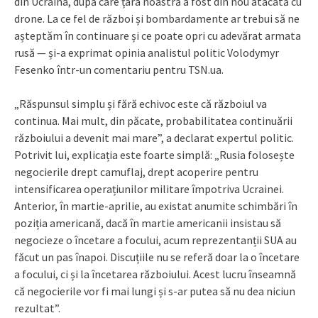
din Ucraina, după care țara noastră a fost din nou atacată cu
drone. La ce fel de război și bombardamente ar trebui să ne
așteptăm în continuare și ce poate opri cu adevărat armata
rusă — și-a exprimat opinia analistul politic Volodymyr
Fesenko într-un comentariu pentru TSN.ua.
„Răspunsul simplu și fără echivoc este că războiul va
continua. Mai mult, din păcate, probabilitatea continuării
războiului a devenit mai mare”, a declarat expertul politic.
Potrivit lui, explicația este foarte simplă: „Rusia folosește
negocierile drept camuflaj, drept acoperire pentru
intensificarea operațiunilor militare împotriva Ucrainei.
Anterior, în martie-aprilie, au existat anumite schimbări în
poziția americană, dacă în martie americanii insistau să
negocieze o încetare a focului, acum reprezentanții SUA au
făcut un pas înapoi. Discuțiile nu se referă doar la o încetare
a focului, ci și la încetarea războiului. Acest lucru înseamnă
că negocierile vor fi mai lungi și s-ar putea să nu dea niciun
rezultat”.