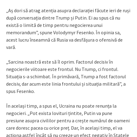
„Aș dori să atrag atenția asupra declarației făcute ieri de ruși
după conversația dintre Trump și Putin. Ei au spus că nu
există o limită de timp pentru negocierea unui
memorandum”, spune Volodymyr Fesenko. În opinia sa,
acest lucru înseamnă că Rusia va desfășura o ofensivă de
vară.
„Sarcina noastră este să îl oprim. Factorul decisiv în
negocierile viitoare este frontul. Nu Trump, ci frontul.
Situația s-a schimbat. În primăvară, Trump a fost factorul
decisiv, dar acum este linia frontului și situația militară”, a
spus Fesenko.
În același timp, a spus el, Ucraina nu poate renunța la
negocieri. „Pot exista lovituri țintite, Putin va pune
presiune asupra civililor pentru a crește numărul de oameni
care doresc pacea cu orice preț. Dar, în același timp, el va
acționa astfel încât să nu creeze un efect negativ în Statele