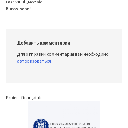
navigation
Festivalul „Mozaic
Bucovinean”
Добавить комментарий
Для отправки комментария вам необходимо
авторизоваться
.
Proiect finanțat de