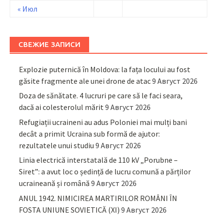
« Июл
СВЕЖИЕ ЗАПИСИ
Explozie puternică în Moldova: la fața locului au fost
găsite fragmente ale unei drone de atac
9 Август 2026
Doza de sănătate. 4 lucruri pe care să le faci seara,
dacă ai colesterolul mărit
9 Август 2026
Refugiații ucraineni au adus Poloniei mai mulți bani
decât a primit Ucraina sub formă de ajutor:
rezultatele unui studiu
9 Август 2026
Linia electrică interstatală de 110 kV „Porubne –
Siret”: a avut loc o ședință de lucru comună a părților
ucraineană și română
9 Август 2026
ANUL 1942. NIMICIREA MARTIRILOR ROMÂNI ÎN
FOSTA UNIUNE SOVIETICĂ (XI)
9 Август 2026