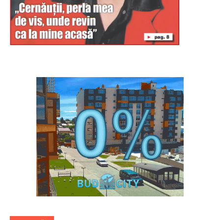
Буковина