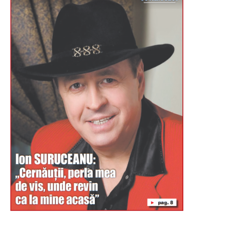
Буковина