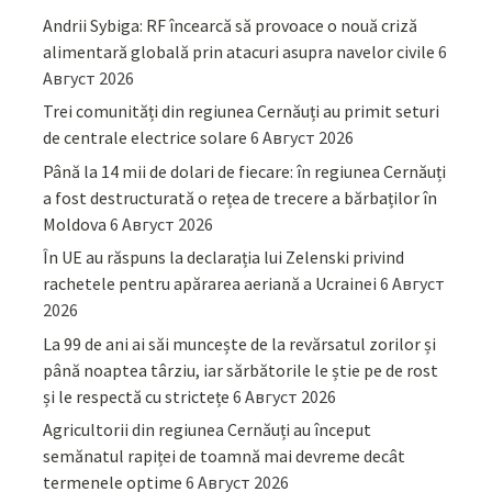
Andrii Sybiga: RF încearcă să provoace o nouă criză
alimentară globală prin atacuri asupra navelor civile
6
Август 2026
Trei comunități din regiunea Cernăuți au primit seturi
de centrale electrice solare
6 Август 2026
Până la 14 mii de dolari de fiecare: în regiunea Cernăuți
a fost destructurată o rețea de trecere a bărbaților în
Moldova
6 Август 2026
În UE au răspuns la declarația lui Zelenski privind
rachetele pentru apărarea aeriană a Ucrainei
6 Август
2026
La 99 de ani ai săi muncește de la revărsatul zorilor și
până noaptea târziu, iar sărbătorile le știe pe de rost
și le respectă cu strictețe
6 Август 2026
Agricultorii din regiunea Cernăuți au început
semănatul rapiței de toamnă mai devreme decât
termenele optime
6 Август 2026