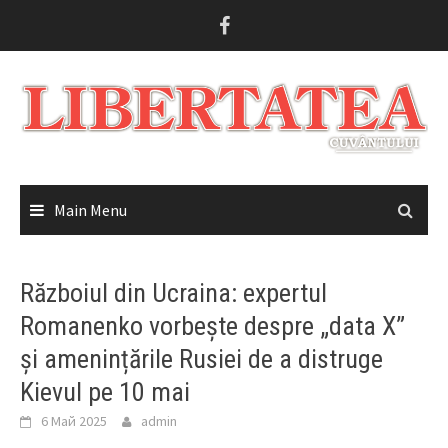
Skip
to
content
Main Menu
Războiul din Ucraina: expertul
Romanenko vorbește despre „data X”
și amenințările Rusiei de a distruge
Kievul pe 10 mai
6 Май 2025
admin