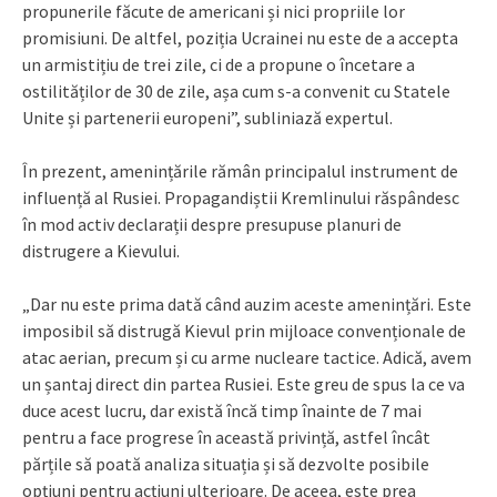
propunerile făcute de americani și nici propriile lor
promisiuni. De altfel, poziția Ucrainei nu este de a accepta
un armistițiu de trei zile, ci de a propune o încetare a
ostilităților de 30 de zile, așa cum s-a convenit cu Statele
Unite și partenerii europeni”, subliniază expertul.
În prezent, amenințările rămân principalul instrument de
influență al Rusiei. Propagandiștii Kremlinului răspândesc
în mod activ declarații despre presupuse planuri de
distrugere a Kievului.
„Dar nu este prima dată când auzim aceste amenințări. Este
imposibil să distrugă Kievul prin mijloace convenționale de
atac aerian, precum și cu arme nucleare tactice. Adică, avem
un șantaj direct din partea Rusiei. Este greu de spus la ce va
duce acest lucru, dar există încă timp înainte de 7 mai
pentru a face progrese în această privință, astfel încât
părțile să poată analiza situația și să dezvolte posibile
opțiuni pentru acțiuni ulterioare. De aceea, este prea