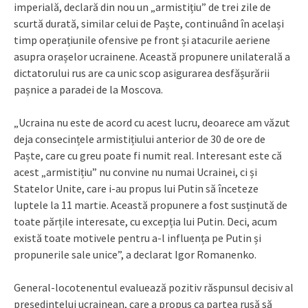
imperială, declară din nou un „armistițiu” de trei zile de
scurtă durată, similar celui de Paște, continuând în același
timp operațiunile ofensive pe front și atacurile aeriene
asupra orașelor ucrainene. Această propunere unilaterală a
dictatorului rus are ca unic scop asigurarea desfășurării
pașnice a paradei de la Moscova.
„Ucraina nu este de acord cu acest lucru, deoarece am văzut
deja consecințele armistițiului anterior de 30 de ore de
Paște, care cu greu poate fi numit real. Interesant este că
acest „armistițiu” nu convine nu numai Ucrainei, ci și
Statelor Unite, care i-au propus lui Putin să înceteze
luptele la 11 martie. Această propunere a fost susținută de
toate părțile interesate, cu excepția lui Putin. Deci, acum
există toate motivele pentru a-l influența pe Putin și
propunerile sale unice”, a declarat Igor Romanenko.
General-locotenentul evaluează pozitiv răspunsul decisiv al
președintelui ucrainean, care a propus ca partea rusă să