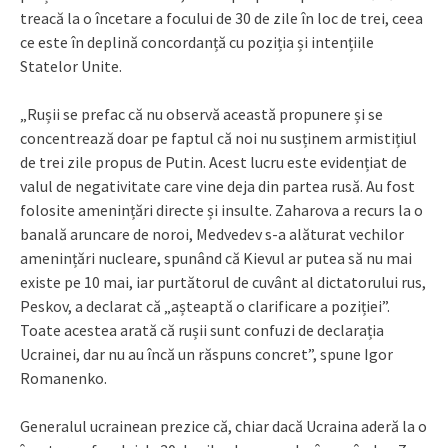
treacă la o încetare a focului de 30 de zile în loc de trei, ceea
ce este în deplină concordanță cu poziția și intențiile
Statelor Unite.
„Rușii se prefac că nu observă această propunere și se
concentrează doar pe faptul că noi nu susținem armistițiul
de trei zile propus de Putin. Acest lucru este evidențiat de
valul de negativitate care vine deja din partea rusă. Au fost
folosite amenințări directe și insulte. Zaharova a recurs la o
banală aruncare de noroi, Medvedev s-a alăturat vechilor
amenințări nucleare, spunând că Kievul ar putea să nu mai
existe pe 10 mai, iar purtătorul de cuvânt al dictatorului rus,
Peskov, a declarat că „așteaptă o clarificare a poziției”.
Toate acestea arată că rușii sunt confuzi de declarația
Ucrainei, dar nu au încă un răspuns concret”, spune Igor
Romanenko.
Generalul ucrainean prezice că, chiar dacă Ucraina aderă la o