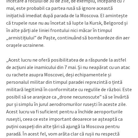
încetare a focului de 30 de zile, de exemplu, începând cu 7
mai, este probabil ca partea rusă să ignore această
inițiativă imediat după parada de la Moscova. El amintește
că trupele ruse nu au încetat să lupte la Kursk, Belgorod și
în alte părți ale liniei frontului nici măcar în timpul
„armistițiului” de Paște, continuând să bombardeze din aer
orașele ucrainene.
„Acest lucru ne oferă posibilitatea de a răspunde la astfel
de acțiuni ale inamicului din 7 mai. Și nu neapărat cu un atac
cu rachete asupra Moscovei, deși echipamentele și
personalul militar din timpul paradei reprezintă o țintă
militară legitimă în conformitate cu regulile de război. Este
posibil să se aranjeze ca „drone necunoscute” să se învârtă
pur și simplu în jurul aerodromurilor rusești în aceste zile.
Acest lucru va fi suficient pentru a închide aeroporturile
rusești, ceea ce este important deoarece se așteaptă ca
puțini oaspeți din alte țări să ajungă la Moscova pentru
paradă. În acest fel, vom arăta clar că rușii nu respectă