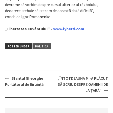
devreme să vorbim despre cursul ulterior al războiului,
deoarece trebuie să trecem de această dată dificilă”,
conchide Igor Romanenko.
„Libertatea Cuvântului” –
www.lyberti.com
POSTED UNDER
POLITICĂ
Sfântul Gheorghe
„ÎNTOTDEAUNA MI-A PLĂCUT
Post
Purtătorul de Biruință
SĂ SCRIU DESPRE OAMENII DE
navigation
LA ȚARĂ”