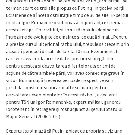
două scenarii opuse sunt pe ordinea de zi: un „armistițiu” pe
termen scurt de trei zile propus de Putin și inițiativa părții
ucrainene de a înceta ostilitățile timp de 30 de zile. Expertul
militar Igor Romanenko subliniază importanța extremă a
acestei etape. Potrivit lui, viitorul războiului depinde în
întregime de evoluțiile de dinainte și de după 9 mai. „Pentru
a prezice cursul ulterior al războiului, trebuie să trecem prin
această perioadă dificilă de la 7 la 10 mai. Evenimentele
care vor avea loc la aceste date, precum și pregătirile
pentru acestea și dezvoltarea diferitelor algoritmi de
acțiune de către ambele părți, vor avea consecințe grave în
viitor. Numai după trecerea perioadei respective va fi
posibilă construirea oricăror alte scenarii pentru
dezvoltarea evenimentelor în acest război”, a declarat
pentru TSN.ua Igor Romanenko, expert militar, general-
locotenent în retragere și fost adjunct al șefului Statului
Major General (2006-2010).
Expertul subliniază că Putin, ghidat de propria sa viziune