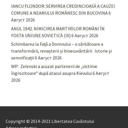
IANCU FLONDOR: SERVIREA CREDINCIOASĂ A CAUZEI
COMUNE A NEAMULUI ROMÂNESC DIN BUCOVINA
6
Август 2026
ANUL 1942. NIMICIREA MARTIRILOR ROMÂNI ÎN
FOSTA UNIUNE SOVIETICĂ (IX)
6 Август 2026
Schimbarea la Față a Domnului – o sărbătoare a
transformării, renașterii și binecuvântării. Istorie și
semnificații
6 Август 2026
WP: Zelenski a acuzat partenerii de „victime
îngrozitoare” după atacul asupra Kievului
6 Август
2026
Copyright © 2014-2021 Libertatea Cuvântului