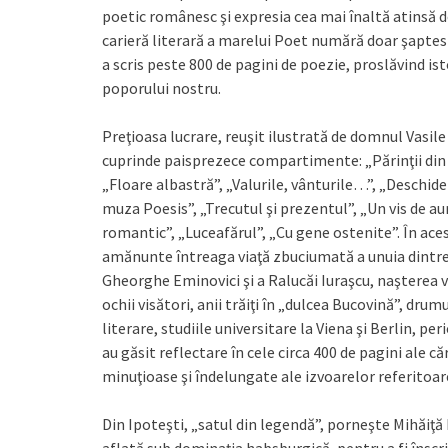
poetic românesc şi expresia cea mai înaltă atinsă de
carieră literară a marelui Poet numără doar şaptes
a scris peste 800 de pagini de poezie, proslăvind is
poporului nostru.
Preţioasa lucrare, reuşit ilustrată de domnul Vasil
cuprinde paisprezece compartimente: „Părinţii din 
„Floare albastră”, „Valurile, vânturile…”, „Deschid
muza Poesis”, „Trecutul şi prezentul”, „Un vis de au
romantic”, „Luceafărul”, „Cu gene ostenite”. În aces
amănunte întreaga viaţă zbuciumată a unuia dintre ce
Gheorghe Eminovici şi a Ralucăi Iuraşcu, naşterea vi
ochii visători, anii trăiţi în „dulcea Bucovină”, drum
literare, studiile universitare la Viena şi Berlin, p
au găsit reflectare în cele circa 400 de pagini ale că
minuţioase şi îndelungate ale izvoarelor referitoare
Din Ipoteşti, „satul din legendă”, porneşte Mihăiţă 