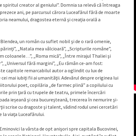
 spiritul creator al geniului”. Domnia sa relevă că întreaga
prezece ani, pe parcursul cărora Luceafărul fără de moarte
toria neamului, dragostea eternă şi creaţia orală a
e Blendea, un român cu suflet nobil şi de o rară omenie,
părinţi”, „Natala mea vâlcioară”, „Scripturile române”,
em coloanele…”, „Roma mică”, „Între mirajul Thaliei şi
r”, „Universul fără margini”, „Eu rămân ce-am fost:
te capitole remarcabilul autor a oglindit cu lux de
i mai iubiţi fii ai umanităţii. Adevărul despre originea lui
itorului poet, copilăria „de farmec plină” a copilului cu
urile prin ţară cu trupele de teatru, primele încercări
erioada ieșeană şi cea bucureşteană, trecerea în nemurire şi-
rţii scrise cu dragoste şi talent, vădind rodul unei cercetări
 la viaţa Luceafărului.
Eminovici la vârsta de opt anişori spre capitala Bucovinei,