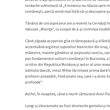
Iordache subliniază că „Eminescu nu năzuia spre mar
româneşti, parcă voind mai întâi să-şi descopere pat
Tânărul de cincisprezece ani a revenit la Cernăuţi î
născuse „Mioriţa”, cu scopul de a-şi continua studiil
Când zăpada acoperise glia strămoşească şi sfântă c
accentuând argintul cupolelor bisericilor din oraş, 
măiestre, marele gânditor al poporului nostru, ca
pus fundamentul culturii româneşti în Bucovina, a 
scriitor din Republica Moldova şi autor al unor eseu
iubitului dascăl, micul Mihai lăcrimase prima dată î
profesor preaiubit, fiind poate cea, care i-a atins 
profunde”.
Astfel, în noaptea, când a murit cărturarul Aron P
Lungi şi zbuciumate au fost drumurile geniului şi ma