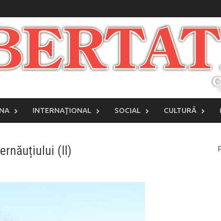
INA
INTERNAŢIONAL
SOCIAL
CULTURĂ
rnăuțiului (II)
P