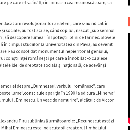
 pe care i-l va înălţa în inima sa cea recunoscătoare, ca
nducătorii revoluţionarilor ardeleni, care s-au ridicat în
 şi sociale, au fost scrise, când copilul, născut „sub semnul
ri „să descopere lumea” în Ipoteştii plini de farmec. Slovele
ă în timpul studiilor la Universitatea din Pavia, au devenit
oare i-au consolidat monumentul nepieritor al geniului,
rul conştiinţei româneşti pe care a înnobilat-o cu alese
tele idei de dreptate socială şi naţională, de adevăr şi
 memoriei despre „Dumnezeul verbului românesc”, care
este lume”,constituie apariţia în 1990 la editura „Minerva”
albumului „Eminescu. Un veac de nemurire”, alcătuit de Victor
i Alexandru Piru subliniază următoarele: „Recunoscut astăzi
ihai Eminescu este indiscutabil creatorul limbajului