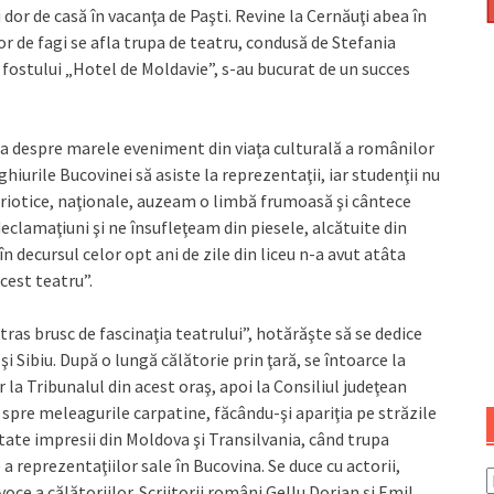
dor de casă în vacanţa de Paşti. Revine la Cernăuţi abea în
or de fagi se afla trupa de teatru, condusă de Stefania
 fostului „Hotel de Moldavie”, s-au bucurat de un succes
na despre marele eveniment din viaţa culturală a românilor
hiurile Bucovinei să asiste la reprezentaţii, iar studenţii nu
riotice, naţionale, auzeam o limbă frumoasă şi cântece
declamaţiuni şi ne însufleţeam din piesele, alcătuite din
n decursul celor opt ani de zile din liceu n-a avut atâta
cest teatru”.
tras brusc de fascinaţia teatrului”, hotărăşte să se dedice
i Sibiu. După o lungă călătorie prin ţară, se întoarce la
 la Tribunalul din acest oraş, apoi la Consiliul judeţean
 spre meleagurile carpatine, făcându-şi apariţia pe străzile
tate impresii din Moldova şi Transilvania, când trupa
a reprezentaţiilor sale în Bucovina. Se duce cu actorii,
oce a călătoriilor. Scriitorii români Gellu Dorian şi Emil