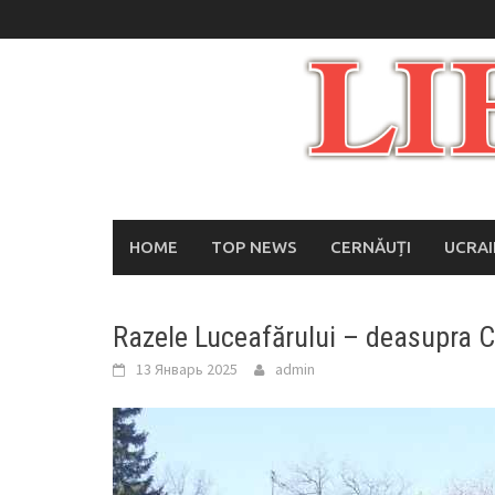
Skip
to
content
HOME
TOP NEWS
CERNĂUȚI
UCRA
Razele Luceafărului – deasupra Ce
13 Январь 2025
admin