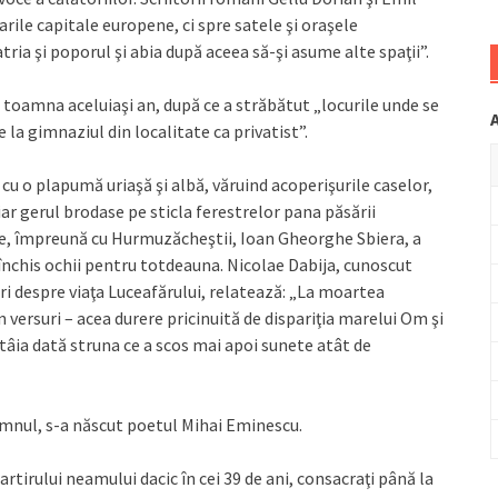
ile capitale europene, ci spre satele şi oraşele
ria şi poporul şi abia după aceea să-şi asume alte spaţii”.
n toamna aceluiaşi an, după ce a străbătut „locurile unde se
e la gimnaziul din localitate ca privatist”.
u o plapumă uriaşă şi albă, văruind acoperişurile caselor,
iar gerul brodase pe sticla ferestrelor pana păsării
re, împreună cu Hurmuzăcheştii, Ioan Gheorghe Sbiera, a
închis ochii pentru totdeauna. Nicolae Dabija, cunoscut
ri despre viaţa Luceafărului, relatează: „La moartea
n versuri – acea durere pricinuită de dispariţia marelui Om şi
întâia dată struna ce a scos mai apoi sunete atât de
umnul, s-a născut poetul Mihai Eminescu.
rtirului neamului dacic în cei 39 de ani, consacraţi până la