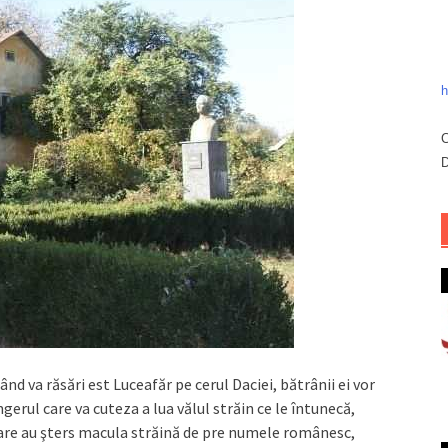
h
C
D
d va răsări est Luceafăr pe cerul Daciei, bătrânii ei vor
îngerul care va cuteza a lua vălul străin ce le întunecă,
, care au şters macula străină de pre numele românesc,