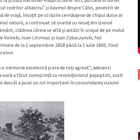
s la şcoala National-Hauptschulle. Aici, purtând în suflet
ul codrilor albastru” şi basmul despre Călin, povestit de
ă de vrajă, însoţit pe străzile cernăuţene de chipul dulce al
ânul naturii, a continuat să soarbă cu nesaţ din izvorul
ământ, clădirea căreia se află şi astăzi în oraşul de pe malul
 Voinski, Ioan Litviniuc şi Ioan Zybaczynski, fiul
rimare de la 1 septembrie 1858 până la 1 iulie 1860, fiind
 elevi.
a o memorie excelentă şi era de toţi agreat”, adeseori
a oară a făcut cunoştinţă cu revoluţionarul paşoptist, sosit
ul dascăl a jucat un rol important în consolidarea viziunii