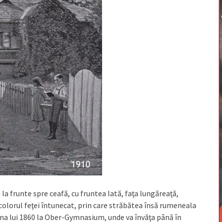
 la frunte spre ceafă, cu fruntea lată, faţa lungăreaţă,
i, colorul feţei întunecat, prin care străbătea însă rumeneala
mna lui 1860 la Ober-Gymnasium, unde va învăţa până în