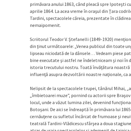
primăvara anului 1863, când pleacă spre Ipoteşti cu 
aprilie 1864. La acea vreme în oraşul din Ţara codril
Tardini, spectacolele căreia, prezentate în clădirea
nemaipomenit.
Scriitorul Teodor V. Ştefanelli (1849-1920) menţio
din ţinut următoarele: „Venea publicul din toate ung
lipseau niciodată de la dânsele… Vedeam piese pat
bine executate şi astfel ne îndeletniceam şi noi în 
istoria trecutului nostru. Toată învăţătura noastră î
influenţă asupra dezvoltării noastre naţionale, ca a
Nelipsit de la spectacolele trupei, tânărul Mihai, „a
„îmbietoarei muze”, pornind cu actorii spre Braşov ş
locul, unde a văzut lumina zilei, devenind funcţionar
Botoşani. De aici se îndreaptă în primăvara lui 1865
cernăuţene cu sufletul încărcat de frumoase şi neui
teatrală Tardini-Vlădicescu sfârşea a doua stagiune 
atras de vraja spectacolelor şi ademenit de tainica v