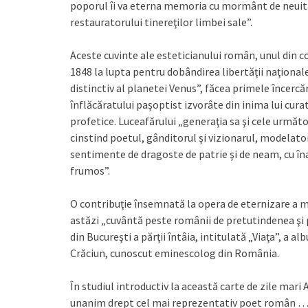
poporul îi va eterna memoria cu mormânt de neuitare
restauratorului tinereţilor limbei sale”.
Aceste cuvinte ale esteticianului român, unul din co
1848 la lupta pentru dobândirea libertăţii naţionale
distinctiv al planetei Venus”, făcea primele încercă
înflăcăratului paşoptist izvorâte din inima lui curat
profetice. Luceafărului „generaţia sa şi cele următ
cinstind poetul, gânditorul şi vizionarul, modelato
sentimente de dragoste de patrie şi de neam, cu înal
frumos”.
O contribuţie însemnată la opera de eternizare a
astăzi „cuvântă peste românii de pretutindenea şi p
din Bucureşti a părţii întâia, intitulată „Viaţa”, a 
Crăciun, cunoscut eminescolog din România.
În studiul introductiv la această carte de zile mar
unanim drept cel mai reprezentativ poet român … M