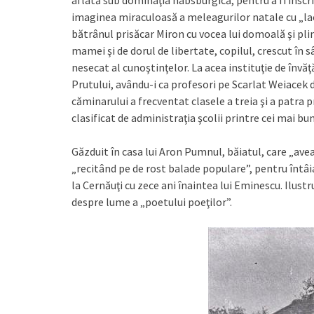
aflată sub dominaţia habsburgică, pentru a fi înscri
imaginea miraculoasă a meleagurilor natale cu „lac
bătrânul prisăcar Miron cu vocea lui domoală şi plin
mamei şi de dorul de libertate, copilul, crescut în s
nesecat al cunoştinţelor. La acea instituţie de învăţ
Prutului, avându-i ca profesori pe Scarlat Weiacek de
căminarului a frecventat clasele a treia şi a patra p
clasificat de administraţia şcolii printre cei mai buni
Găzduit în casa lui Aron Pumnul, băiatul, care „ave
„recitând pe de rost balade populare”, pentru întâi
la Cernăuţi cu zece ani înaintea lui Eminescu. Ilustr
despre lume a „poetului poeţilor”.