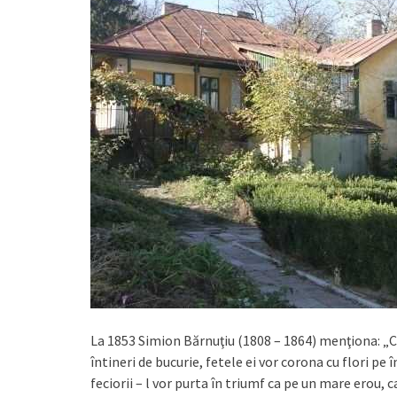
La 1853 Simion Bărnuţiu (1808 – 1864) menţiona: „Cân
întineri de bucurie, fetele ei vor corona cu flori pe 
feciorii – l vor purta în triumf ca pe un mare erou