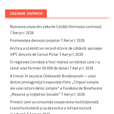
СВЕЖИЕ ЗАПИСИ
Ruinarea unuia din zidurile Cetății Hotinului continuă
7 Август 2026
Frumusețea dansului popular
7 Август 2026
Arctica a stabilit un record istoric de căldură: aproape
34°C dincolo de Cercul Polar
7 Август 2026
În regiunea Cernăuți a fost reținut un bărbat care i-a
cerut unui fermier 50.000 de dolari
7 Август 2026
A trecut în veșnicie Oleksandr Brodovynski — unul
dintre protagoniștii expoziției foto „Chipuri simple
ale unei istorii deloc simple” a Fondului de Binefacere
„Resurse și Inițiative Sociale”
7 Август 2026
Proiect care va consolida cooperarea instituțională
transfrontalieră și va dezvolta o infrastructură
modernă
7 Август 2026