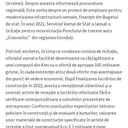
Ucrainei). Despre aceasta informează procuratura
regională. Este vorba despre un proiect de amploare pentru
modernizarea infrastructurii vamale, finanțat din Bugetul
de stat. În anul 2021, Serviciul Vamal de Stat a lansat o
licitație pentru reconstrucția Punctului de trecere auto
„Crasnoilsc” din regiunea Cernăuți.
Potrivit anchetei, în timp ce conducea comisia de licitație,
oficialul vamal a facilitat desemnarea ca câștigătoare a
unei companii din Kiev cu o ofertă de aproape 105 milioane
grivne, în ciuda existenței altor două oferte mai avantajoase
din punct de vedere economic. După finalizarea lucrărilor de
construcție în 2022, acesta a recepționat obiectivul și a
semnat actele de recepție a lucrărilor efectuate fără o
verificare corespunzătoare a calculelor prezentate de
antreprenor. Conform concluziilor expertizelor tehnico-
judiciare în construcții și de evaluare a bunurilor, valoarea
unor materiale de construcție specificate în actele de
recepție a fost supraevaluată cu 3,2 milioane grivne.