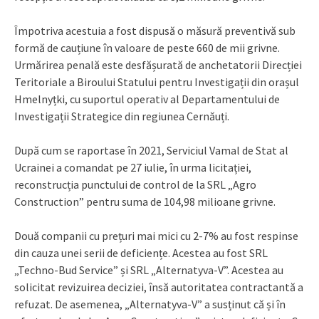
Împotriva acestuia a fost dispusă o măsură preventivă sub
formă de cauțiune în valoare de peste 660 de mii grivne.
Urmărirea penală este desfășurată de anchetatorii Direcției
Teritoriale a Biroului Statului pentru Investigații din orașul
Hmelnyțki, cu suportul operativ al Departamentului de
Investigații Strategice din regiunea Cernăuți.
După cum se raportase în 2021, Serviciul Vamal de Stat al
Ucrainei a comandat pe 27 iulie, în urma licitației,
reconstrucția punctului de control de la SRL „Agro
Construction” pentru suma de 104,98 milioane grivne.
Două companii cu prețuri mai mici cu 2-7% au fost respinse
din cauza unei serii de deficiențe. Acestea au fost SRL
„Techno-Bud Service” și SRL „Alternatyva-V”. Acestea au
solicitat revizuirea deciziei, însă autoritatea contractantă a
refuzat. De asemenea, „Alternatyva-V” a susținut că și în