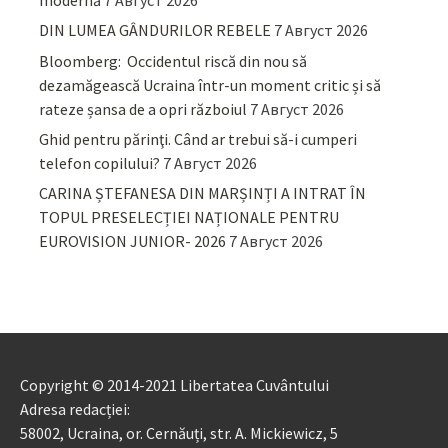
DIN LUMEA GÂNDURILOR REBELE
7 Август 2026
Bloomberg: Occidentul riscă din nou să
dezamăgească Ucraina într-un moment critic și să
rateze șansa de a opri războiul
7 Август 2026
Ghid pentru părinţi. Când ar trebui să-i cumperi
telefon copilului?
7 Август 2026
CARINA ȘTEFANESA DIN MARȘINȚI A INTRAT ÎN
TOPUL PRESELECȚIEI NAȚIONALE PENTRU
EUROVISION JUNIOR- 2026
7 Август 2026
Copyright © 2014-2021 Libertatea Cuvântului
Adresa redacției:
58002, Ucraina, or. Cernăuți, str. A. Mickiewicz, 5