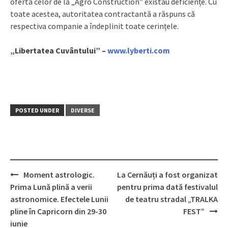
oferta celor de la „Agro Construction” existau deficiențe. Cu
toate acestea, autoritatea contractantă a răspuns că
respectiva companie a îndeplinit toate cerințele.
„Libertatea Cuvântului” –
www.lyberti.com
POSTED UNDER
DIVERSE
Moment astrologic.
La Cernăuți a fost organizat
Post
Prima Lună plină a verii
pentru prima dată festivalul
navigation
astronomice. Efectele Lunii
de teatru stradal „TRALKA
pline în Capricorn din 29-30
FEST”
iunie