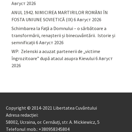
Август 2026
ANUL 1942. NIMICIREA MARTIRILOR ROMÂNI ÎN
FOSTA UNIUNE SOVIETICĂ (IX)
6 Август 2026
Schimbarea la Față a Domnului – o sărbătoare a
transformării, renașterii și binecuvântării. Istorie și
semnificații
6 Август 2026
WP: Zelenski a acuzat partenerii de „victime
îngrozitoare” după atacul asupra Kievului
6 Август
2026
Copyright © 2014-2021 Libertatea Cuvântului
Adresa redacției:
58002, Ucraina, or. Cernăuți, str. A. Mickiewicz, 5
Telefonul mob.: +380958345804