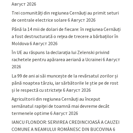
Август 2026
Trei comunități din regiunea Cernăuți au primit seturi
de centrale electrice solare
6 Август 2026
Până la 14 mii de dolari de fiecare: în regiunea Cernăuți
a fost destructurată o rețea de trecere a bărbaților în
Moldova
6 Август 2026
În UE au răspuns la declarația lui Zelenski privind
rachetele pentru apărarea aeriană a Ucrainei
6 Август
2026
La 99 de ani ai săi muncește de la revărsatul zorilor și
până noaptea târziu, iar sărbătorile le știe pe de rost
și le respectă cu strictețe
6 Август 2026
Agricultorii din regiunea Cernăuți au început
semănatul rapiței de toamnă mai devreme decât
termenele optime
6 Август 2026
IANCU FLONDOR: SERVIREA CREDINCIOASĂ A CAUZEI
COMUNE A NEAMULUI ROMÂNESC DIN BUCOVINA
6