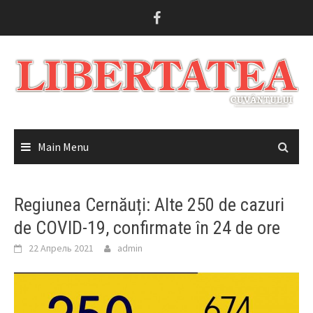
Skip
to
content
Main Menu
Regiunea Cernăuți: Alte 250 de cazuri
de COVID-19, confirmate în 24 de ore
22 Апрель 2021
admin