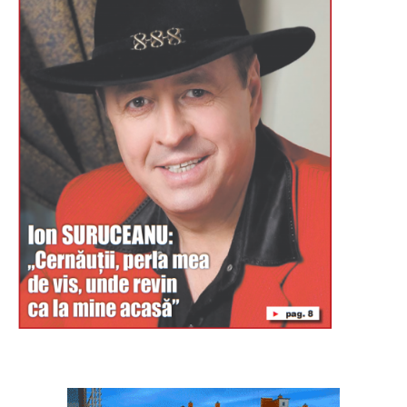
Буковина