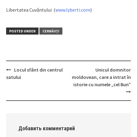
Libertatea Cuvântului (
www.lyberti.com
)
POSTED UNDER
CERNĂUȚI
Locul sfânt din centrul
Unicul domnitor
Post
satului
moldovean, care a intrat în
navigation
istorie cu numele „cel Bun”
Добавить комментарий