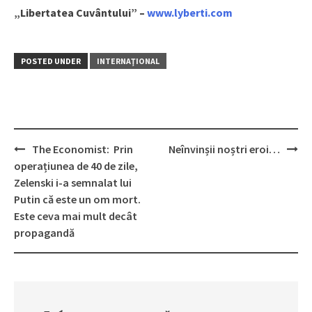
„Libertatea Cuvântului” –
www.lyberti.com
POSTED UNDER
INTERNAŢIONAL
The Economist: Prin
Neînvinșii noștri eroi…
Post
operațiunea de 40 de zile,
navigation
Zelenski i-a semnalat lui
Putin că este un om mort.
Este ceva mai mult decât
propagandă