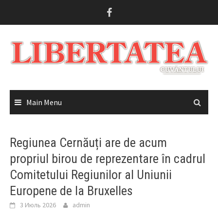
Skip
to
content
Main Menu
Regiunea Cernăuți are de acum
propriul birou de reprezentare în cadrul
Comitetului Regiunilor al Uniunii
Europene de la Bruxelles
3 Июль 2026
admin