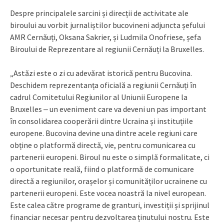
Despre principalele sarcini și direcții de activitate ale
biroului au vorbit jurnaliștilor bucovineni adjuncta șefului
AMR Cernăuți, Oksana Sakrier, și Ludmila Onofriese, șefa
Biroului de Reprezentare al regiunii Cernăuți la Bruxelles.
„Astăzi este o zi cu adevărat istorică pentru Bucovina.
Deschidem reprezentanța oficială a regiunii Cernăuți în
cadrul Comitetului Regiunilor al Uniunii Europene la
Bruxelles ‒ un eveniment care va deveni un pas important
în consolidarea cooperării dintre Ucraina și instituțiile
europene. Bucovina devine una dintre acele regiuni care
obține o platformă directă, vie, pentru comunicarea cu
partenerii europeni. Biroul nu este o simplă formalitate, ci
o oportunitate reală, fiind o platformă de comunicare
directă a regiunilor, orașelor și comunităților ucrainene cu
partenerii europeni. Este vocea noastră la nivel european.
Este calea către programe de granturi, investiții și sprijinul
financiar necesar pentru dezvoltarea ținutului nostru. Este