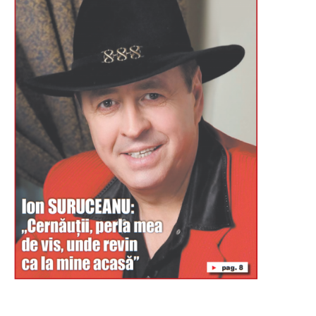
Буковина