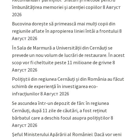
îmbunătățirea memoriei și atenției copiilor
8 Август
2026
Bucovina dorește să primească mai mulți copii din
regiunile aflate în apropierea liniei întâi a frontului
8
Август 2026
În Sala de Marmură a Universității din Cernăuți se
prevede un nou volum de lucrări de restaurare. În acest
scop vor fi cheltuite peste 11 milioane de grivne
8
Август 2026
Polițiștii din regiunea Cernăuți și din România au făcut
schimb de experiență în investigarea eco-
infracțiunilor
8 Август 2026
Se ascundea într-un depozit de fân: în regiunea
Cernăuți, după 11 zile de căutări, a fost reținut
bărbatul care a deschis focul asupra polițiștilor
8
Август 2026
Șeful Ministerului Apărării al României: Dacă vor veni