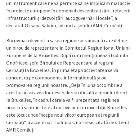
un instrument care ne va permite să ne implicăm mai activ
în proiecte europene în domeniul descentralizării, refacerii
infrastructurii și dezvoltării autoguvernării locale”, a
declarat Oksana Sakrier, adjuncta șefului AMR Cernăuți.
Bucovina a devenit a șasea regiune ucraineană care deține
un birou de reprezentare în Comitetul Regiunilor al Uniunii
Europene de la Bruxelles. După cum menționează Ludmila
Onofriese, șefa Biroului de Reprezentare al regiunii
Cernăuți la Bruxelles, în prima etapă activitatea se va
concentra pe componenta informațională și pe
promovarea regiunii noastre. „Deja în luna octombrie a
acestui an va avea loc deschiderea oficială a biroului direct
la Bruxelles, în cadrul căreia va fi prezentată regiunea
noastră și proiectele atractive pentru investiții. Bruxelles
este locul unde începe noul viitor european al regiunii
Cernăuți”, a accentuat Ludmila Onofriese, citată de site-ul
AMR Cernăuți.