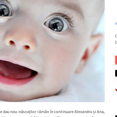
h
C
D
le dau nou-născuților rămân în continuare Alexandru și Ana,