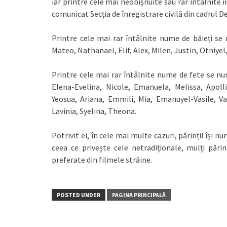
iar printre cele mai neobișnuite sau rar întâlnite 
comunicat Secția de înregistrare civilă din cadrul D
Printre cele mai rar întâlnite nume de băieți se
Mateo, Nathanael, Elif, Alex, Milen, Justin, Otniyel
Printre cele mai rar întâlnite nume de fete se num
Elena-Evelina, Nicole, Emanuela, Melissa, Apoll
Yeosua, Ariana, Emmili, Mia, Emanuyel-Vasile, Van
Lavinia, Syelina, Theona.
Potrivit ei, în cele mai multe cazuri, părinții îşi 
ceea ce privește cele netradiționale, mulți pări
preferate din filmele străine.
POSTED UNDER
PAGINA PRINCIPALĂ