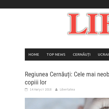
Skip
to
content
HOME
TOP NEWS
CERNĂUȚI
UCRA
Regiunea Cernăuți: Cele mai neob
copiii lor
14 Август 2018
Libertatea