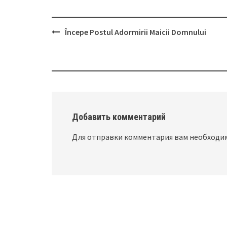
Începe Postul Adormirii Maicii Domnului
Post
navigation
Добавить комментарий
Для отправки комментария вам необход