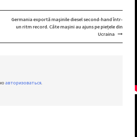
Germania exportă maşinile diesel second-hand într-
un ritm record. Câte mașini au ajuns pe piețele din
Ucraina
имо
авторизоваться
.