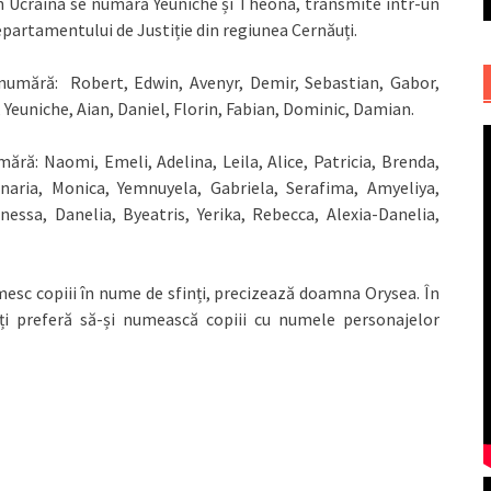
în Ucraina
se numără Yeuniche și Theona, transmite într-un
epartamentului de Justiție din regiunea Cernăuți.
 numără: Robert, Edwin, Avenyr, Demir, Sebastian, Gabor,
, Yeuniche, Aian, Daniel, Florin, Fabian, Dominic, Damian.
ără: Naomi, Emeli, Adelina, Leila, Alice, Patricia, Brenda,
inaria, Monica, Yemnuyela, Gabriela, Serafima, Amyeliya,
essa, Danelia, Byeatris, Yerika, Rebecca, Alexia-Danelia,
numesc copiii în nume de sfinți, precizează doamna Orysea. În
nți preferă să-și numească copiii cu numele personajelor