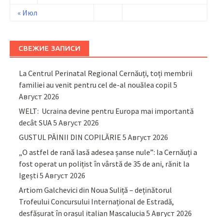
« Июл
СВЕЖИЕ ЗАПИСИ
La Centrul Perinatal Regional Cernăuți, toți membrii
familiei au venit pentru cel de-al nouălea copil
5
Август 2026
WELT: Ucraina devine pentru Europa mai importantă
decât SUA
5 Август 2026
GUSTUL PÂINII DIN COPILĂRIE
5 Август 2026
„O astfel de rană lasă adesea șanse nule”: la Cernăuți a
fost operat un polițist în vârstă de 35 de ani, rănit la
Igești
5 Август 2026
Artiom Galchevici din Noua Suliță – deținătorul
Trofeului Concursului Internațional de Estradă,
desfășurat în orașul italian Mascalucia
5 Август 2026