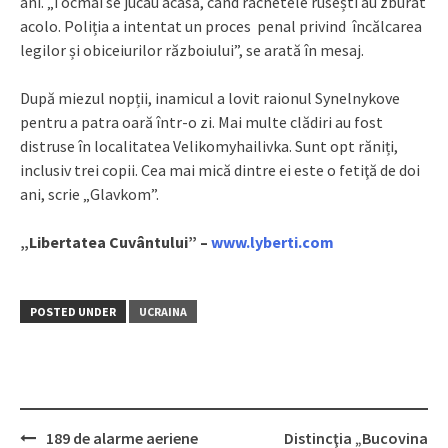
ani. „Tocmai se jucau acasă, când rachetele rusești au zburat
acolo. Poliția a intentat un proces penal privind încălcarea
legilor și obiceiurilor războiului”, se arată în mesaj.
După miezul nopții, inamicul a lovit raionul Synelnykove
pentru a patra oară într-o zi. Mai multe clădiri au fost
distruse în localitatea Velikomyhailivka. Sunt opt răniți,
inclusiv trei copii. Cea mai mică dintre ei este o fetiţă de doi
ani, scrie „Glavkom”.
„Libertatea Cuvântului” –
www.lyberti.com
POSTED UNDER
UCRAINA
189 de alarme aeriene
Distincţia „Bucovina