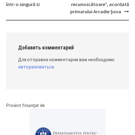
Post
într-o singură zi
recunoscătoare”, acordată
navigation
primarului Arcadie Şova
Добавить комментарий
Для отправки комментария вам необходимо
авторизоваться
.
Proiect finanțat de