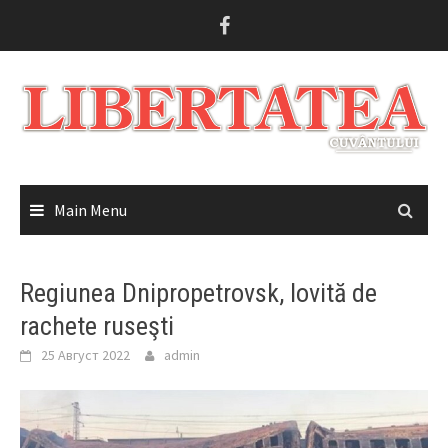
Skip
to
content
Main Menu
Regiunea Dnipropetrovsk, lovită de
rachete ruseşti
25 Август 2022
admin