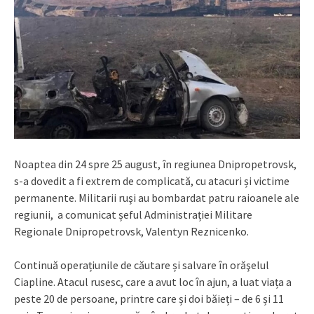
Noaptea din 24 spre 25 august, în regiunea Dnipropetrovsk,
s-a dovedit a fi extrem de complicată, cu atacuri și victime
permanente. Militarii ruşi au bombardat patru raioanele ale
regiunii, a comunicat șeful Administrației Militare
Regionale Dnipropetrovsk, Valentyn Reznicenko.
Continuă operațiunile de căutare și salvare în orăşelul
Ciapline. Atacul rusesc, care a avut loc în ajun, a luat viața a
peste 20 de persoane, printre care și doi băieți – de 6 și 11