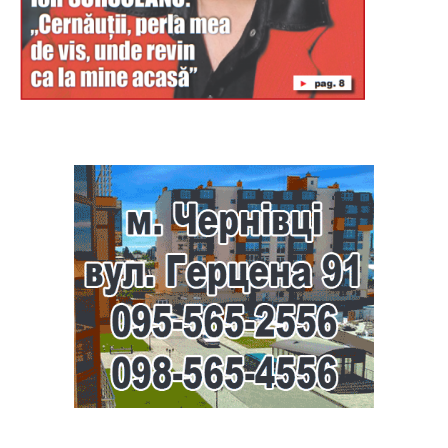
Буковина