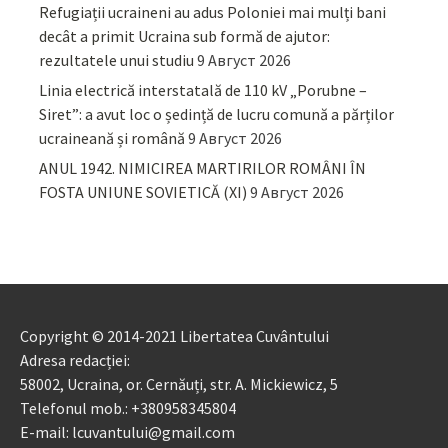
Refugiații ucraineni au adus Poloniei mai mulți bani
decât a primit Ucraina sub formă de ajutor:
rezultatele unui studiu
9 Август 2026
Linia electrică interstatală de 110 kV „Porubne –
Siret”: a avut loc o ședință de lucru comună a părților
ucraineană și română
9 Август 2026
ANUL 1942. NIMICIREA MARTIRILOR ROMÂNI ÎN
FOSTA UNIUNE SOVIETICĂ (XI)
9 Август 2026
Copyright © 2014-2021 Libertatea Cuvântului
Adresa redacției:
58002, Ucraina, or. Cernăuți, str. A. Mickiewicz, 5
Telefonul mob.: +380958345804
E-mail: lcuvantului@gmail.com