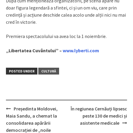
După cum menționează organizatorii, pe scenă apare nu
doar figura legendară a sfintei, ci și un om viu, care prin
credință și acțiune deschide calea acolo unde alții nici nu mai
cred în victorie.
Premiera spectacolului va avea loc la 1 noiembrie.
„Libertatea Cuvântului” –
www.lyberti.com
POSTED UNDER
CULTURĂ
Președinta Moldovei,
În regiunea Cernăuți lipsesc
Post
Maia Sandu, a chemat la
peste 130 de medici și
navigation
consolidarea apărării
asistente medicale
democrației de „noile