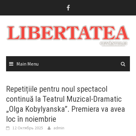
Skip
to
content
Main Menu
Repetițiile pentru noul spectacol
continuă la Teatrul Muzical-Dramatic
„Olga Kobylyanska”. Premiera va avea
loc în noiembrie
12 Октябрь 2025
admin