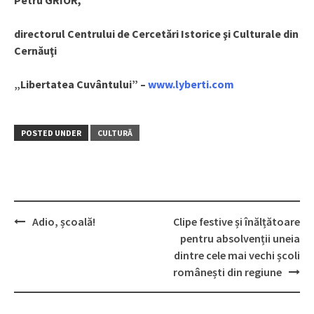
directorul Centrului de Cercetări Istorice şi Culturale din
Cernăuţi
„Libertatea Cuvântului” –
www.lyberti.com
POSTED UNDER
CULTURĂ
Adio, școală!
Clipe festive și înălțătoare
Post
pentru absolvenții uneia
navigation
dintre cele mai vechi școli
românești din regiune