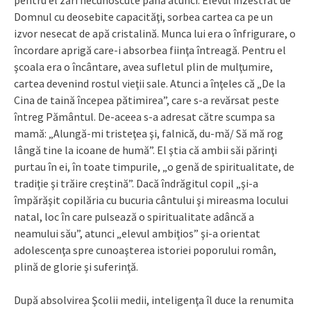
Domnul cu deosebite capacităţi, sorbea cartea ca pe un
izvor nesecat de apă cristalină. Munca lui era o înfrigurare, o
încordare aprigă care-i absorbea fiinţa întreagă. Pentru el
şcoala era o încântare, avea sufletul plin de mulţumire,
cartea devenind rostul vieţii sale. Atunci a înţeles că „De la
Cina de taină începea pătimirea”, care s-a revărsat peste
întreg Pământul. De-aceea s-a adresat către scumpa sa
mamă: „Alungă-mi tristeţea şi, falnică, du-mă/ Să mă rog
lângă tine la icoane de humă”. El ştia că ambii săi părinţi
purtau în ei, în toate timpurile, „o genă de spiritualitate, de
tradiţie şi trăire creştină”. Dacă îndrăgitul copil „şi-a
împărăşit copilăria cu bucuria cântului şi mireasma locului
natal, loc în care pulsează o spiritualitate adâncă a
neamului său”, atunci „elevul ambiţios” şi-a orientat
adolescenţa spre cunoaşterea istoriei poporului român,
plină de glorie şi suferinţă.
După absolvirea Şcolii medii, inteligenţa îl duce la renumita