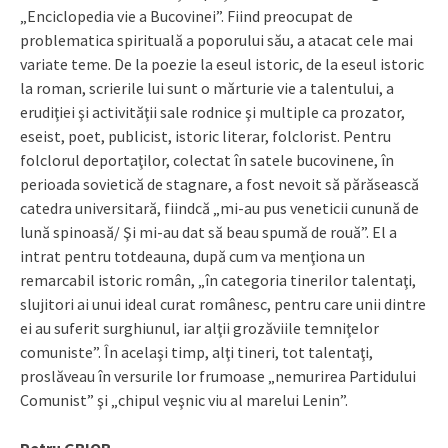
„Enciclopedia vie a Bucovinei”. Fiind preocupat de
problematica spirituală a poporului său, a atacat cele mai
variate teme. De la poezie la eseul istoric, de la eseul istoric
la roman, scrierile lui sunt o mărturie vie a talentului, a
erudiţiei şi activităţii sale rodnice şi multiple ca prozator,
eseist, poet, publicist, istoric literar, folclorist. Pentru
folclorul deportaţilor, colectat în satele bucovinene, în
perioada sovietică de stagnare, a fost nevoit să părăsească
catedra universitară, fiindcă „mi-au pus veneticii cunună de
lună spinoasă/ Şi mi-au dat să beau spumă de rouă”. El a
intrat pentru totdeauna, după cum va menţiona un
remarcabil istoric român, „în categoria tinerilor talentaţi,
slujitori ai unui ideal curat românesc, pentru care unii dintre
ei au suferit surghiunul, iar alţii grozăviile temniţelor
comuniste”. În acelaşi timp, alţi tineri, tot talentaţi,
proslăveau în versurile lor frumoase „nemurirea Partidului
Comunist” şi „chipul veşnic viu al marelui Lenin”.
Petru GRIOR,