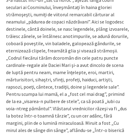
seculari ai Cosminului, înveşmântaţi în haina gloriei
strămoşeşti, numiţi de viitorul remarcabil cărturar al
neamului „pădurea de copaci năzdrăvani”. Aici se logodesc
destinele, cântă doinele, se nasc legendele, plâng izvoarele,
trăiesc zânele, se întâlnesc anotimpurile, se adună dorurile,
coboară poveştile, vin baladele, galopează gândurile, se
eternizează clipele, freamătă glia şi visează strămoşii.
„Codrul fiecărui tărâm dcoromân din cele patru puncte
cardinale-regale ale Daciei Mari şi-a avut dincolo de scena
de luptă pentru neam, mame înţelepte, eroi, martiri,
mărturisitori, sihaştri, sfinţi, profeţi, haiduci, artişti,
rapsozi, poeţi, cântece, tradiţii, doine şi legendele sale”.
Pentru scumpa lui mamă, el a „fost cel mai drag”, primind
de la ea „visarea-n pulbere de stele”, ca să poată „iubi cu
voia-ntreg pământul”. Vlăstarul vrednicilor răzeşi va fi „dus
la botez într-o toamnă târzie”, cu un cer adânc, fără
margini, plin de o lumină miraculoasă. Miruit a fost „Cu
mirul ales de sânge din sânge”, aflându-se „Într-o biserică