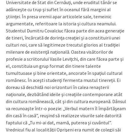
Universitate de Stat din Cernăuţi, unde eruditul tânăr se
adânceşte cu trup şi suflet în oceanul fără margini al
ştiinţei. În presa vremii apar articolele sale, temeinic
argumentate, referitoare la istoria şi cultura neamului.
Studentul Dumitru Covalciuc făcea parte din acea generaţie
de tineri, încărcată de dorinţa creaţiei şi a constituirii unei
culturi noi, care să legitimeze trecutul glorios al tradiţiei
milenare de existenţă naţională. Oastea visătorilor de
profesie a scriitorului Vasile Leviţchi, din care făcea parte şi
el, constituia un grup format din tinere talente
tumultuoase şi bine orientate, ancorate în spaţiul cultural
românesc. În aceşti studenţi fermenta mustul tinereţii. Ei
doreau să deschidă noi orizonturi în calea renaşterii
naţionale, dezbătând ideile şi creaţiile contemporane atât
din cultura românească, cât şi din cultura europeană. Dânsul
va recunoaşte într-o poezie: „Verbul matern îl împărtăşeam
din casă în casă”, reuşind să realizeze visurile sale datorită
faptului că „Tu mi-ai dat, mamă, puterea şi cuvântul”.
Vrednicul fiu al localităţii Oprişeni era numit de colegii săi