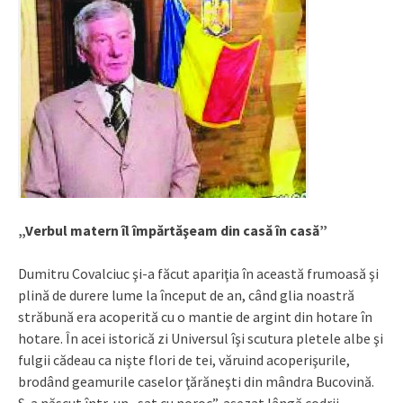
„Verbul matern îl împărtăşeam din casă în casă”
Dumitru Covalciuc şi-a făcut apariţia în această frumoasă şi
plină de durere lume la început de an, când glia noastră
străbună era acoperită cu o mantie de argint din hotare în
hotare. În acei istorică zi Universul îşi scutura pletele albe şi
fulgii cădeau ca nişte flori de tei, văruind acoperişurile,
brodând geamurile caselor ţărăneşti din mândra Bucovină.
S-a născut într-un „sat cu noroc”, aşezat lângă codrii