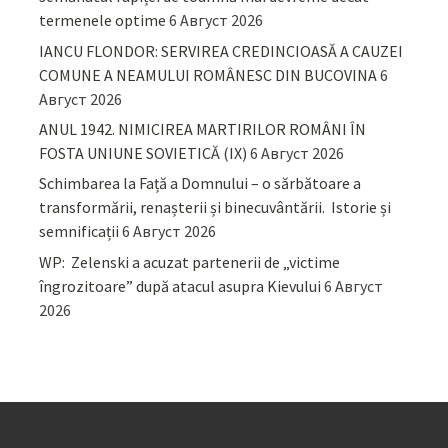
termenele optime
6 Август 2026
IANCU FLONDOR: SERVIREA CREDINCIOASĂ A CAUZEI
COMUNE A NEAMULUI ROMÂNESC DIN BUCOVINA
6
Август 2026
ANUL 1942. NIMICIREA MARTIRILOR ROMÂNI ÎN
FOSTA UNIUNE SOVIETICĂ (IX)
6 Август 2026
Schimbarea la Față a Domnului – o sărbătoare a
transformării, renașterii și binecuvântării. Istorie și
semnificații
6 Август 2026
WP: Zelenski a acuzat partenerii de „victime
îngrozitoare” după atacul asupra Kievului
6 Август
2026