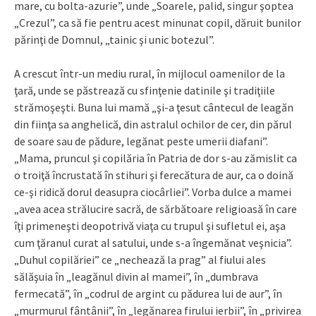
mare, cu bolta-azurie”, unde „Soarele, palid, singur şoptea
„Crezul”, ca să fie pentru acest minunat copil, dăruit bunilor
părinţi de Domnul, „tainic şi unic botezul”.
A crescut într-un mediu rural, în mijlocul oamenilor de la
ţară, unde se păstrează cu sfinţenie datinile şi tradiţiile
strămoşeşti. Buna lui mamă „şi-a ţesut cântecul de leagăn
din fiinţa sa anghelică, din astralul ochilor de cer, din părul
de soare sau de pădure, legănat peste umerii diafani”.
„Mama, pruncul şi copilăria în Patria de dor s-au zămislit ca
o troiţă încrustată în stihuri şi ferecătura de aur, ca o doină
ce-şi ridică dorul deasupra ciocârliei”. Vorba dulce a mamei
„avea acea strălucire sacră, de sărbătoare religioasă în care
îţi primeneşti deopotrivă viaţa cu trupul şi sufletul ei, aşa
cum ţăranul curat al satului, unde s-a îngemănat veşnicia”.
„Duhul copilăriei” ce „nechează la prag” al fiului ales
sălăşuia în „leagănul divin al mamei”, în „dumbrava
fermecată”, în „codrul de argint cu pădurea lui de aur”, în
„murmurul fântânii”, în „legănarea firului ierbii”, în „privirea