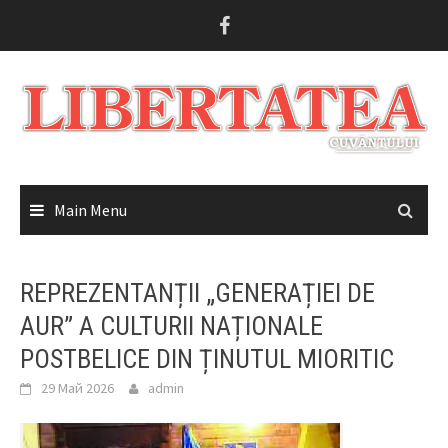
Skip
to
content
Main Menu
REPREZENTANȚII „GENERAȚIEI DE
AUR” A CULTURII NAȚIONALE
POSTBELICE DIN ȚINUTUL MIORITIC
29 Май 2026
admin