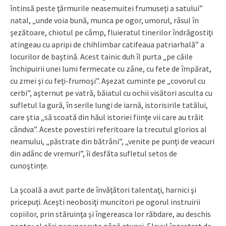
întinsă peste ţărmurile neasemuitei frumuseţi a satului”
natal, „unde voia bună, munca pe ogor, umorul, râsul în
şezătoare, chiotul pe câmp, fluieratul tinerilor îndrăgostiţi
atingeau cu apripi de chihlimbar catifeaua patriarhală” a
locurilor de baştină. Acest tainic duh îl purta „pe căile
închipuirii unei lumi fermecate cu zâne, cu fete de împărat,
cu zmei şi cu feţi-frumoşi”. Aşezat cuminte pe „covorul cu
cerbi”, aşternut pe vatră, băiatul cu ochii visători asculta cu
sufletul la gură, în serile lungi de iarnă, istorisirile tatălui,
care ştia „să scoată din hăul istoriei fiinţe vii care au trăit
cândva”. Aceste povestiri referitoare la trecutul glorios al
neamului, „păstrate din bătrâni”, „venite pe punţi de veacuri
din adânc de vremuri”, îi desfăta sufletul setos de
cunoştinţe.
La şcoală a avut parte de învăţători talentaţi, harnici şi
pricepuţi. Aceşti neobosiţi muncitori pe ogorul instruirii
copiilor, prin stăruinţa şi îngereasca lor răbdare, au deschis
pentru el zări necunoscute până atunci. Elevul înzestrat de