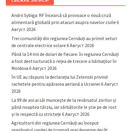
СВЕЖИЕ ЗАПИСИ
Andrii Sybiga: RF încearcă să provoace o nouă criză
alimentară globală prin atacuri asupra navelor civile
6
Август 2026
Trei comunități din regiunea Cernăuți au primit seturi
de centrale electrice solare
6 Август 2026
Până la 14 mii de dolari de fiecare: în regiunea Cernăuți
a fost destructurată o rețea de trecere a bărbaților în
Moldova
6 Август 2026
În UE au răspuns la declarația lui Zelenski privind
rachetele pentru apărarea aeriană a Ucrainei
6 Август
2026
La 99 de ani ai săi muncește de la revărsatul zorilor și
până noaptea târziu, iar sărbătorile le știe pe de rost
și le respectă cu strictețe
6 Август 2026
Agricultorii din regiunea Cernăuți au început
semănatul rapiței de toamnă mai devreme decât