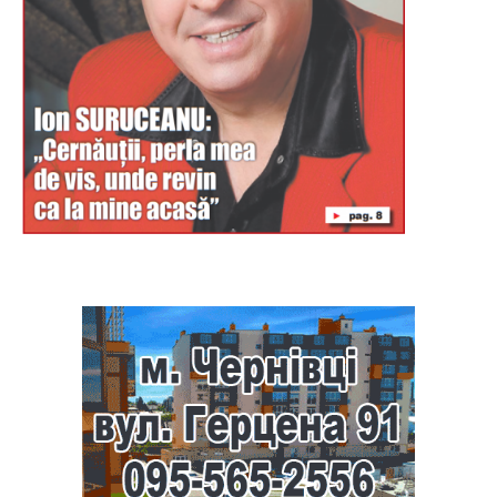
Буковина