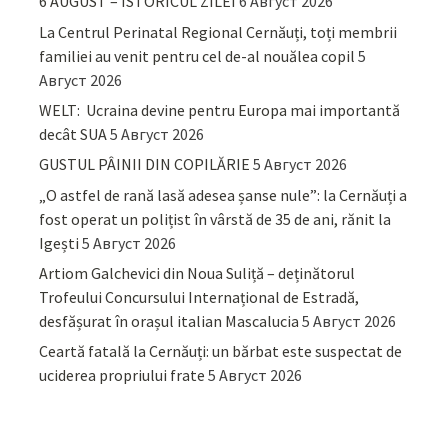
6 AUGUST – ISTORICUL ZILEI
6 Август 2026
La Centrul Perinatal Regional Cernăuți, toți membrii
familiei au venit pentru cel de-al nouălea copil
5
Август 2026
WELT: Ucraina devine pentru Europa mai importantă
decât SUA
5 Август 2026
GUSTUL PÂINII DIN COPILĂRIE
5 Август 2026
„O astfel de rană lasă adesea șanse nule”: la Cernăuți a
fost operat un polițist în vârstă de 35 de ani, rănit la
Igești
5 Август 2026
Artiom Galchevici din Noua Suliță – deținătorul
Trofeului Concursului Internațional de Estradă,
desfășurat în orașul italian Mascalucia
5 Август 2026
Ceartă fatală la Cernăuți: un bărbat este suspectat de
uciderea propriului frate
5 Август 2026