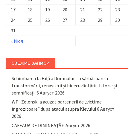
17
18
19
20
21
22
23
24
25
26
27
28
29
30
31
« Июл
СВЕЖИЕ ЗАПИСИ
Schimbarea la Față a Domnului – o sărbătoare a
transformării, renașterii și binecuvântării. Istorie și
semnificații
6 Август 2026
WP: Zelenski a acuzat partenerii de „victime
îngrozitoare” după atacul asupra Kievului
6 Август
2026
CAFEAUA DE DIMINEAȚĂ
6 Август 2026