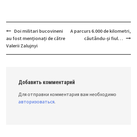
Doi militari bucovineni
A parcurs 6.000 de kilometri,
Post
au fost menționați de către
căutându-și fiul…
navigation
Valerii Zalujnyi
Добавить комментарий
Для отправки комментария вам необходимо
авторизоваться
.