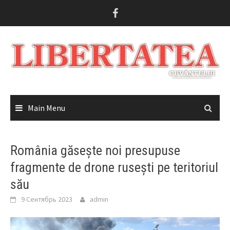
Skip
to
content
Main Menu
România găsește noi presupuse
fragmente de drone rusești pe teritoriul
său
9 Сентябрь 2023
admin