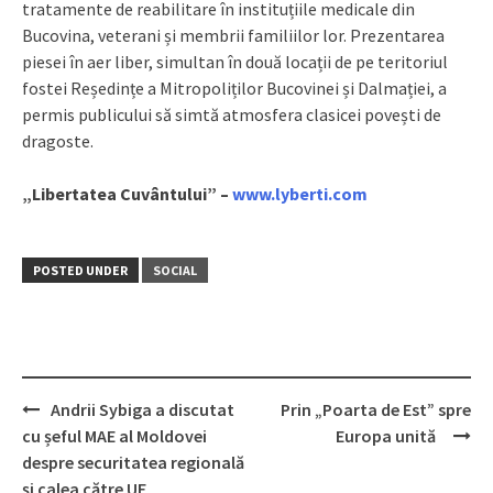
tratamente de reabilitare în instituțiile medicale din
Bucovina, veterani și membrii familiilor lor. Prezentarea
piesei în aer liber, simultan în două locații de pe teritoriul
fostei Reședințe a Mitropoliților Bucovinei și Dalmației, a
permis publicului să simtă atmosfera clasicei povești de
dragoste.
„Libertatea Cuvântului” –
www.lyberti.com
POSTED UNDER
SOCIAL
Andrii Sybiga a discutat
Prin „Poarta de Est” spre
Post
cu șeful MAE al Moldovei
Europa unită
navigation
despre securitatea regională
și calea către UE