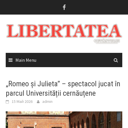
Skip
to
content
Main Menu
„Romeo și Julieta” – spectacol jucat în
parcul Universității cernăuțene
15 Май 2026
admin