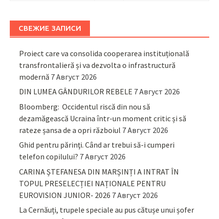
СВЕЖИЕ ЗАПИСИ
Proiect care va consolida cooperarea instituțională
transfrontalieră și va dezvolta o infrastructură
modernă
7 Август 2026
DIN LUMEA GÂNDURILOR REBELE
7 Август 2026
Bloomberg: Occidentul riscă din nou să
dezamăgească Ucraina într-un moment critic și să
rateze șansa de a opri războiul
7 Август 2026
Ghid pentru părinţi. Când ar trebui să-i cumperi
telefon copilului?
7 Август 2026
CARINA ȘTEFANESA DIN MARȘINȚI A INTRAT ÎN
TOPUL PRESELECȚIEI NAȚIONALE PENTRU
EUROVISION JUNIOR- 2026
7 Август 2026
La Cernăuți, trupele speciale au pus cătușe unui șofer