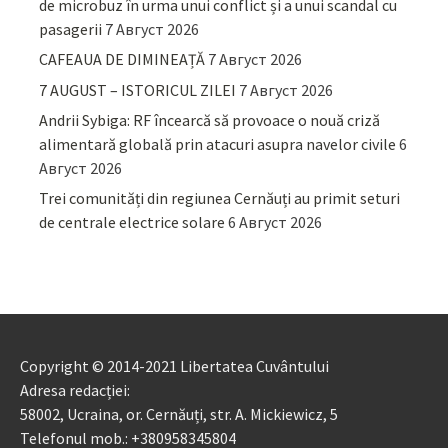
de microbuz în urma unui conflict și a unui scandal cu
pasagerii
7 Август 2026
CAFEAUA DE DIMINEAȚĂ
7 Август 2026
7 AUGUST – ISTORICUL ZILEI
7 Август 2026
Andrii Sybiga: RF încearcă să provoace o nouă criză
alimentară globală prin atacuri asupra navelor civile
6
Август 2026
Trei comunități din regiunea Cernăuți au primit seturi
de centrale electrice solare
6 Август 2026
Copyright © 2014-2021 Libertatea Cuvântului
Adresa redacției:
58002, Ucraina, or. Cernăuți, str. A. Mickiewicz, 5
Telefonul mob.: +380958345804