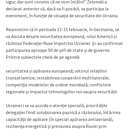
sigur, dar sunt convins că ne vom întâlni”. Zelenski a
declarat anterior că, dacă va fi posibil, va participa la
eveniment, în funcție de situația de securitate din Ucraina.
Reamintim că în perioada 13-15 februarie, în Germania, se
va discuta despre securitatea europeană, rolul Americii și
războiul Federației Ruse împotriva Ucrainei. Și-au confirmat
participarea aproape 50 de șefi de state și de guverne.
Printre subiectele cheie de pe agendă:
securitatea și apărarea europeană; viitorul relațiilor
transatlantice; restabilirea cooperării multilaterale;
competiția modelelor de ordine mondială; conflictele
regionale și impactul tehnologiilor noi asupra securității.
Ucrainei i se va acorda o atenție specială, prioritățile
delegației fiind: soluționarea pașnică a războiului, întărirea
capacității de apărare (în special apărarea antiaeriană),
reziliența energetică și presiunea asupra Rusiei prin