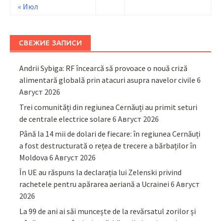
« Июл
СВЕЖИЕ ЗАПИСИ
Andrii Sybiga: RF încearcă să provoace o nouă criză
alimentară globală prin atacuri asupra navelor civile
6
Август 2026
Trei comunități din regiunea Cernăuți au primit seturi
de centrale electrice solare
6 Август 2026
Până la 14 mii de dolari de fiecare: în regiunea Cernăuți
a fost destructurată o rețea de trecere a bărbaților în
Moldova
6 Август 2026
În UE au răspuns la declarația lui Zelenski privind
rachetele pentru apărarea aeriană a Ucrainei
6 Август
2026
La 99 de ani ai săi muncește de la revărsatul zorilor și