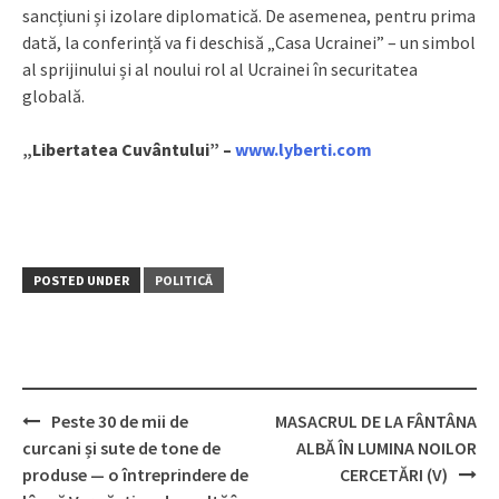
sancțiuni și izolare diplomatică. De asemenea, pentru prima
dată, la conferință va fi deschisă „Casa Ucrainei” – un simbol
al sprijinului și al noului rol al Ucrainei în securitatea
globală.
„Libertatea Cuvântului” –
www.lyberti.com
POSTED UNDER
POLITICĂ
Peste 30 de mii de
MASACRUL DE LA FÂNTÂNA
Post
curcani și sute de tone de
ALBĂ ÎN LUMINA NOILOR
navigation
produse — o întreprindere de
CERCETĂRI (V)