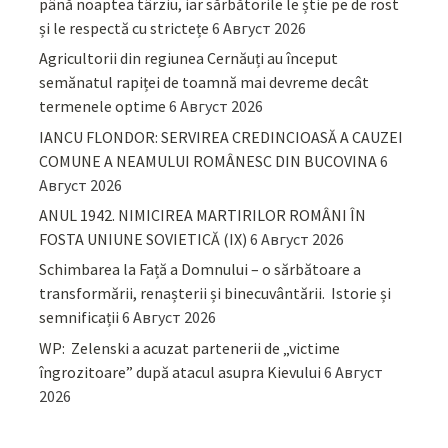
până noaptea târziu, iar sărbătorile le știe pe de rost
și le respectă cu strictețe
6 Август 2026
Agricultorii din regiunea Cernăuți au început
semănatul rapiței de toamnă mai devreme decât
termenele optime
6 Август 2026
IANCU FLONDOR: SERVIREA CREDINCIOASĂ A CAUZEI
COMUNE A NEAMULUI ROMÂNESC DIN BUCOVINA
6
Август 2026
ANUL 1942. NIMICIREA MARTIRILOR ROMÂNI ÎN
FOSTA UNIUNE SOVIETICĂ (IX)
6 Август 2026
Schimbarea la Față a Domnului – o sărbătoare a
transformării, renașterii și binecuvântării. Istorie și
semnificații
6 Август 2026
WP: Zelenski a acuzat partenerii de „victime
îngrozitoare” după atacul asupra Kievului
6 Август
2026