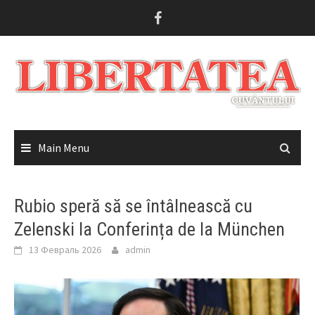
Skip
to
content
Main Menu
Rubio speră să se întâlnească cu
Zelenski la Conferința de la München
13 Февраль 2026
admin