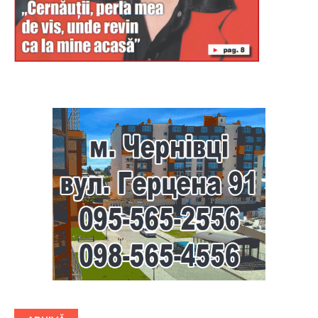
Буковина